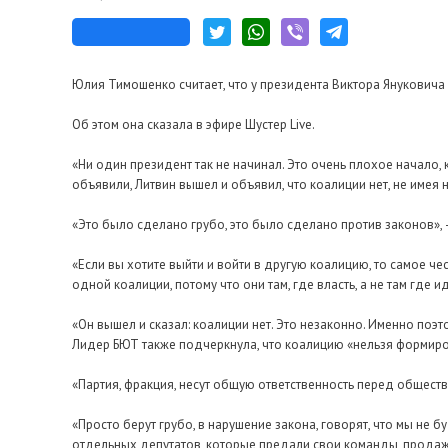
Юлия Тимошенко считает, что у президента Виктора Януковича
Об этом она сказала в эфире Шустер Live.
«Ни один президент так не начинал. Это очень плохое начало, 
объявили, Литвин вышел и объявил, что коалиции нет, не имея
«Это было сделано грубо, это было сделано против законов», 
«Если вы хотите выйти и войти в другую коалицию, то самое чес
одной коалиции, потому что они там, где власть, а не там где и
«Он вышел и сказал: коалиции нет. Это незаконно. Именно поэто
Лидер БЮТ также подчеркнула, что коалицию «нельзя формиро
«Партия, фракция, несут общую ответственность перед общество
«Просто берут грубо, в нарушение закона, говорят, что мы не
отдельных депутатов, которые предали свои команды, продаж