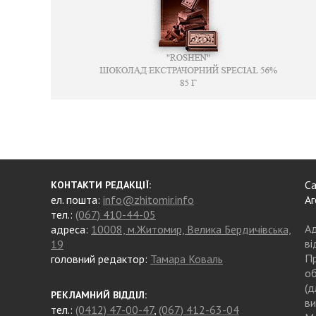
Са
КОНТАКТИ РЕДАКЦІЇ:
ел. пошта:
info@zhitomir.info
Аг
тел.:
(067) 410-44-05
Ад
адреса:
10008, м.Житомир, Велика Бердичівська,
ві
19
Пр
головний редактор:
Тамара Коваль
об
(д
РЕКЛАМНИЙ ВІДДІЛ:
ви
тел.:
(0412) 47-00-47
,
(067) 412-63-04