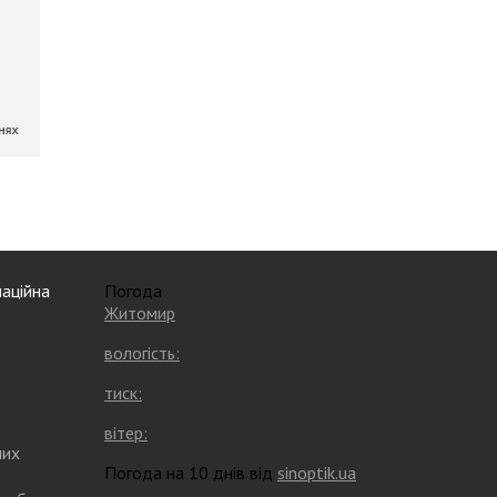
аційна
Погода
Житомир
вологість:
тиск:
вітер:
них
Погода на 10 днів від
sinoptik.ua