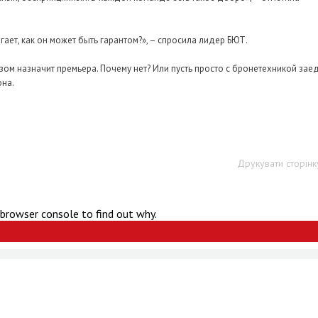
гает, как он может быть гарантом?», – спросила лидер БЮТ.
азом назначит премьера. Почему нет? Или пусть просто с бронетехникой заед
она.
Друкувати сторінк
 browser console to find out why.