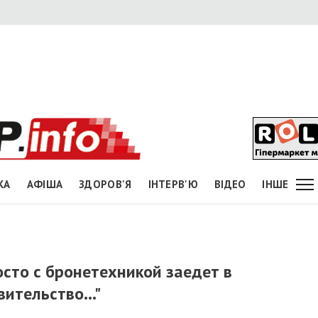
КА
АФІША
ЗДОРОВ'Я
ІНТЕРВ'Ю
ВІДЕО
ІНШЕ
осто с бронетехникой заедет в
авительство…"