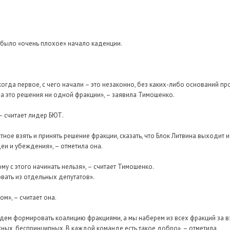
 было «очень плохое» начало каденции.
когда первое, с чего начали – это незаконно, без каких-либо оснований пр
 на это решения ни одной фракции», – заявила Тимошенко.
– считает лидер БЮТ.
тное взять и принять решение фракции, сказать, что Блок Литвина выходит и
деи и убеждения», – отметила она.
му с этого начинать нельзя», – считает Тимошенко.
вать из отдельных депутатов».
м», – считает она.
 будем формировать коалицию фракциями, а мы наберем из всех фракций за в
ных, беспринципных. В каждой команде есть такое добро», – отметила