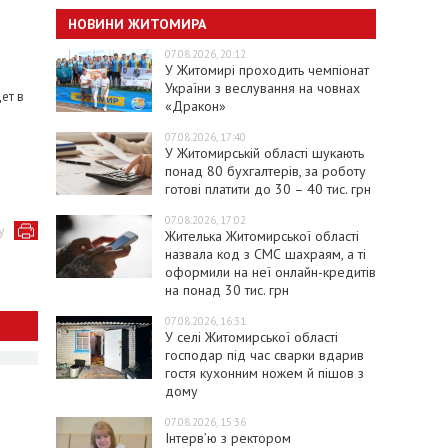
НОВИНИ ЖИТОМИРА
07.08.2026, 20:12
У Житомирі проходить чемпіонат
України з веслування на човнах
ет в
«Дракон»
07.08.2026, 17:40
У Житомирській області шукають
понад 80 бухгалтерів, за роботу
готові платити до 30 – 40 тис. грн
07.08.2026, 17:02
у
Жителька Житомирської області
назвала код з СМС шахраям, а ті
оформили на неї онлайн-кредитів
на понад 30 тис. грн
07.08.2026, 16:31
У селі Житомирської області
господар під час сварки вдарив
гостя кухонним ножем й пішов з
дому
07.08.2026, 15:36
Інтерв’ю з ректором