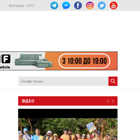
Житомир:
19
°C
ВІДЕО