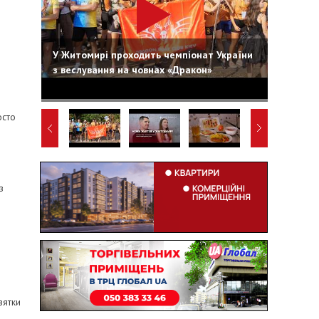
У Житомирі проходить чемпіонат України
з веслування на човнах «Дракон»
осто
з
зятки