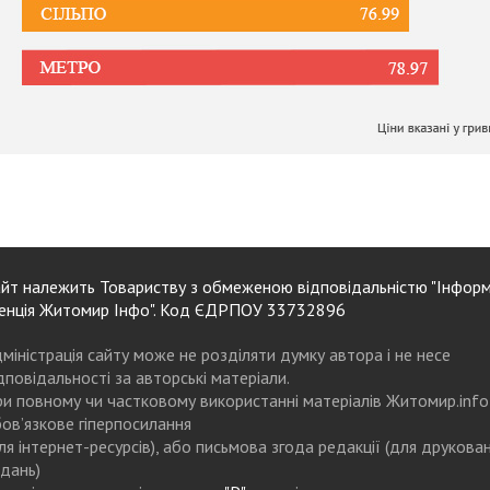
йт належить Товариству з обмеженою відповідальністю "Інформ
енція Житомир Інфо". Код ЄДРПОУ 33732896
міністрація сайту може не розділяти думку автора і не несе
дповідальності за авторські матеріали.
и повному чи частковому використанні матеріалів Житомир.info
ов’язкове гіперпосилання
ля інтернет-ресурсів), або письмова згода редакції (для друкова
дань)