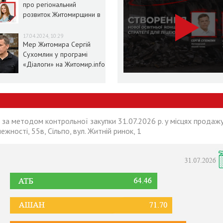
про регіональний
розвиток Житомирщини в
умовах воєнного стану
17.04.2024, 10:29
Мер Житомира Сергій
Сухомлин у програмі
«Діалоги» на Житомир.info
 за методом контрольної закупки 31.07.2026 р. у місцях продажу
лежності, 55в, Сільпо, вул. Житній ринок, 1