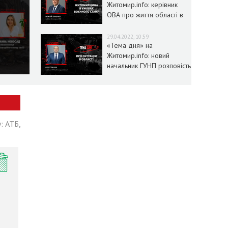
Житомир.info: керівник
ОВА про життя області в
умовах воєнного стану
29.04.2022, 10:59
«Тема дня» на
Житомир.info: новий
начальник ГУНП розповість
про ситуацію в області
: АТБ,