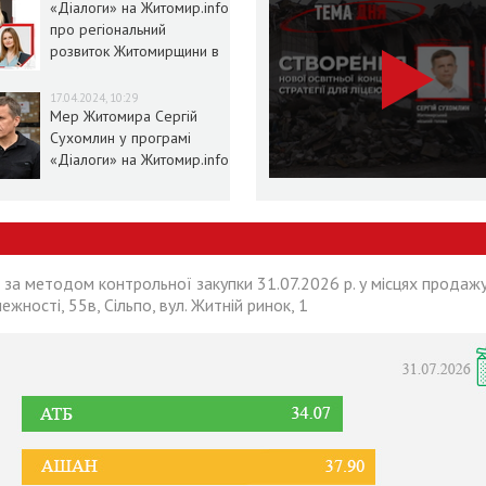
«Діалоги» на Житомир.info
про регіональний
розвиток Житомирщини в
умовах воєнного стану
17.04.2024, 10:29
Мер Житомира Сергій
Сухомлин у програмі
«Діалоги» на Житомир.info
 за методом контрольної закупки 31.07.2026 р. у місцях продажу
лежності, 55в, Сільпо, вул. Житній ринок, 1