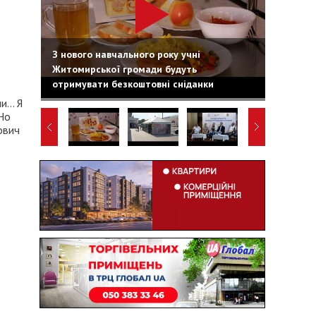
З нового навчального року учні
Житомирської громади будуть
отримувати безкоштовні сніданки
... Я
 Но
ович