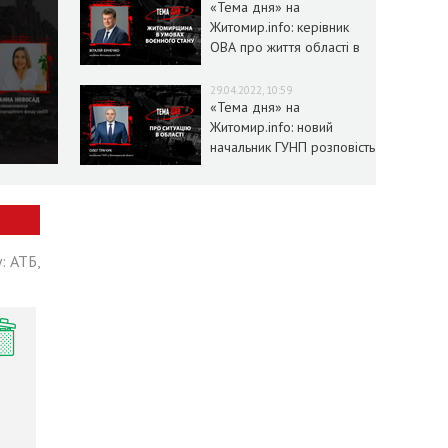
«Тема дня» на
Житомир.info: керівник
ОВА про життя області в
умовах воєнного стану
29.04.2022, 10:59
«Тема дня» на
Житомир.info: новий
начальник ГУНП розповість
про ситуацію в області
: АТБ,