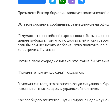
Президент Виктор Янукович завидует политической с
Об этом сказано в сообщении, размещенном на офиц
"Я думаю, что российский народ, может быть, еще не 
уверен глубоко в том, что поджигателей и, как говоря
если бы вам немножко добавить этих политиканов с Ук
во встречи с Путиным.
Путин в свою очередь отметил, что лучше бы Украина
"Пришлите нам лучше сала", - сказал он.
Янукович считает, что экономическую ситуацию в Укр
некомпетентных кадров в украинской политике.
Как сообщало агентство, Путин выразил надежду на 