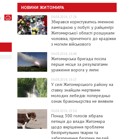
НОВИНИ ЖИТОМИРА
06.08.2026, 17:28
у
Збирався користуватись іменною
лампадкою у побуті: у райцентрі
Житомирської області розшукали
чоловіка, причетного до крадіжки
з могили військового
06.08.2026, 16:48
Житомирська бригада посіла
перше місце за результатами
ураження ворога у липні
06.08.2026, 16:15
У селі Житомирського району на
ставку знайшли мертвими
молодих лебедів: попередньо
ознак браконьєрства не виявили
06.08.2026, 15:54
Понад 300 голосів зібрала
петиція до влади Житомира
щодо вирішення проблеми
безпритульних тварин та
забезпечення безпеки людей