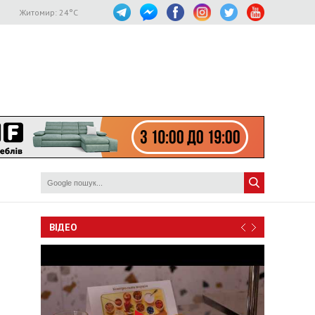
Житомир:
24
°C
ВІДЕО