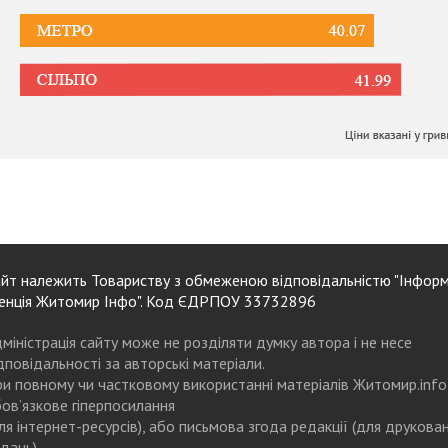
йт належить Товариству з обмеженою відповідальністю "Інформ
енція Житомир Інфо". Код ЄДРПОУ 33732896
міністрація сайту може не розділяти думку автора і не несе
дповідальності за авторські матеріали.
и повному чи частковому використанні матеріалів Житомир.info
ов’язкове гіперпосилання
ля інтернет-ресурсів), або письмова згода редакції (для друкова
дань)