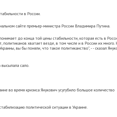
табильности в России.
иальном сайте премьер-министра России Владимира Путина.
понимает до конца той цены стабильности, которая есть в России
т, политиканов хватает везде, в том числе и в России их много.
раины, вы бы поняли, что такое политиканство", - - сказал Янук
 высылала сало.
аине во время кризиса Янукович усугубило большое количество
стабилизацию политической ситуации в Украине.