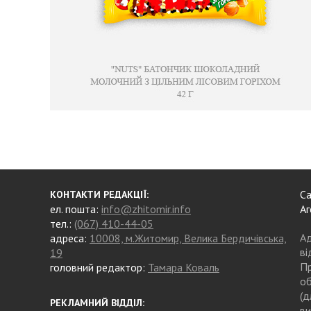
Са
КОНТАКТИ РЕДАКЦІЇ:
ел. пошта:
info@zhitomir.info
Аг
тел.:
(067) 410-44-05
Ад
адреса:
10008, м.Житомир, Велика Бердичівська,
ві
19
Пр
головний редактор:
Тамара Коваль
об
(д
РЕКЛАМНИЙ ВІДДІЛ:
ви