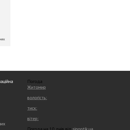
аційна
Погода
Житомир
вологість:
тиск:
вітер:
них
Погода на 10 днів від
sinoptik.ua