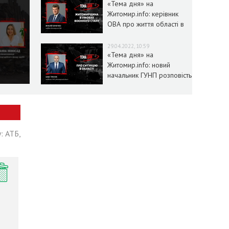
«Тема дня» на
Житомир.info: керівник
ОВА про життя області в
умовах воєнного стану
29.04.2022, 10:59
«Тема дня» на
Житомир.info: новий
начальник ГУНП розповість
про ситуацію в області
: АТБ,