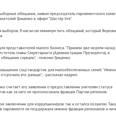
выборные обещания, заявил председатель парламентского коми
атолий Гриценко в эфире "Шустер live".
я выборов. Я насчитал минимум пять обещаний, который Януков
а.
ля представителей малого бизнеса. "Приняли две недели назад
еститель главы Секретариата (Администрации Президента), в
обещания сорвали", - пояснил Гриценко.
 повышение соцстандартов для малообеспеченных семей. "Имен
отсрочила его дальше", - рассказал надреп.
о считает его заявления о предоставлении учителям статуса
так как за него не проголосовала фракция Партии регионов.
м заключении для коррупционеров так и остался лозунгом. Так
в парламенте не поддержала именно фракция регионалов и лич