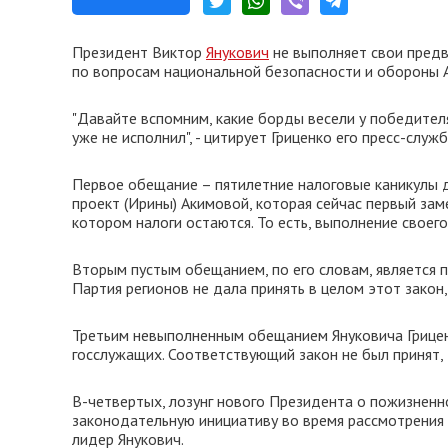
Президент Виктор
Янукович
не выполняет свои пред
по вопросам национальной безопасности и обороны Ан
"Давайте вспомним, какие борды весели у победител
уже не исполнил", - цитирует Гриценко его пресс-служб
Первое обещание – пятилетние налоговые каникулы д
проект (Ирины) Акимовой, которая сейчас первый зам
котором налоги остаются. То есть, выполнение своего 
Вторым пустым обещанием, по его словам, является
Партия регионов не дала принять в целом этот закон, 
Третьим невыполненным обещанием Януковича Гриценк
госслужащих. Соответствующий закон не был принят, 
В-четвертых, лозунг нового Президента о пожизненно
законодательную инициативу во время рассмотрения 
лидер Янукович.