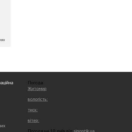
аційна
Погода
Житомир
вологість:
тиск:
вітер:
них
Погода на 10 днів від
sinoptik.ua