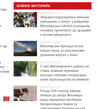
НОВИНИ ЖИТОМИРА
ртии
06.08.2026, 17:28
Збирався користуватись іменною
лампадкою у побуті: у райцентрі
о
Житомирської області розшукали
чоловіка, причетного до крадіжки
з могили військового
06.08.2026, 16:48
т на
Житомирська бригада посіла
перше місце за результатами
ураження ворога у липні
о
06.08.2026, 16:15
У селі Житомирського району на
о", -
ставку знайшли мертвими
ителя
молодих лебедів: попередньо
ознак браконьєрства не виявили
06.08.2026, 15:54
Понад 300 голосів зібрала
петиція до влади Житомира
у
щодо вирішення проблеми
безпритульних тварин та
забезпечення безпеки людей