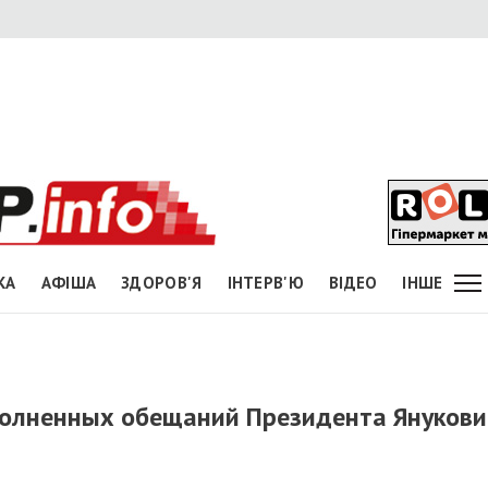
КА
АФІША
ЗДОРОВ'Я
ІНТЕРВ'Ю
ВІДЕО
ІНШЕ
полненных обещаний Президента Янукови