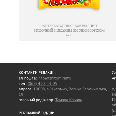
Са
КОНТАКТИ РЕДАКЦІЇ:
ел. пошта:
info@zhitomir.info
Аг
тел.:
(067) 410-44-05
Ад
адреса:
10008, м.Житомир, Велика Бердичівська,
ві
19
Пр
головний редактор:
Тамара Коваль
об
(д
РЕКЛАМНИЙ ВІДДІЛ:
ви