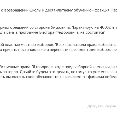
о возвращении школы к десятилетнему обучению - фракция Па
рных обещаний со стороны Януковича: "Гарантирую на 400%, чт
ла речь в программе Виктора Федоровича, не состоится".
вой властью местных выборов. "Всех нас лишили права выбирать
но принять постановление и перенести президентские выборы ле
бственные права. "Я говорил в ходе предвыборной кампании, чт
за горло. Давайте будем это делать, потому что уже есть за чт
асть выполнять свои обязанности, независимо от фамилии побед
Друкувати сторінк