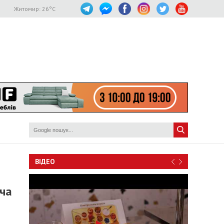
Житомир:
26
°C
ВІДЕО
ча