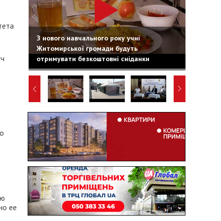
тета
З нового навчального року учні
Житомирської громади будуть
ич
отримувати безкоштовні сніданки
но
ую
но ее