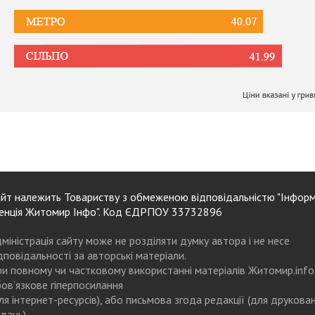
йт належить Товариству з обмеженою відповідальністю "Інформ
енція Житомир Інфо". Код ЄДРПОУ 33732896
міністрація сайту може не розділяти думку автора і не несе
дповідальності за авторські матеріали.
и повному чи частковому використанні матеріалів Житомир.info
ов’язкове гіперпосилання
ля інтернет-ресурсів), або письмова згода редакції (для друкова
дань)