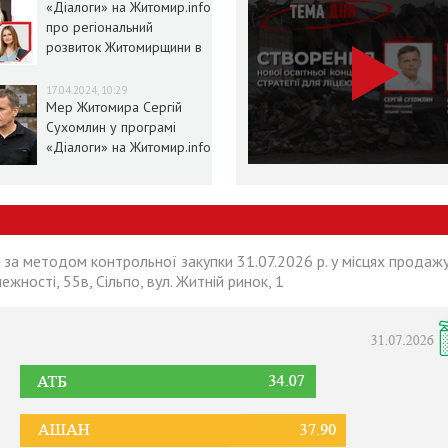
«Діалоги» на Житомир.info
про регіональний
розвиток Житомирщини в
умовах воєнного стану
17.04.2024, 10:29
Мер Житомира Сергій
Сухомлин у програмі
«Діалоги» на Житомир.info
 за методом контрольної закупки 31.07.2026 р. у місцях продажу
лежності, 55в, Сільпо, вул. Житній ринок, 1