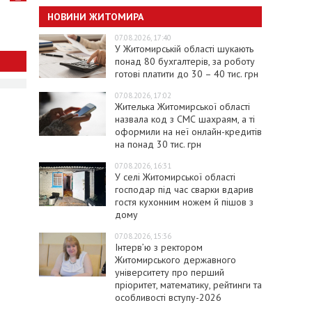
НОВИНИ ЖИТОМИРА
07.08.2026, 17:40
У Житомирській області шукають
понад 80 бухгалтерів, за роботу
готові платити до 30 – 40 тис. грн
07.08.2026, 17:02
Жителька Житомирської області
назвала код з СМС шахраям, а ті
оформили на неї онлайн-кредитів
на понад 30 тис. грн
07.08.2026, 16:31
У селі Житомирської області
господар під час сварки вдарив
гостя кухонним ножем й пішов з
дому
07.08.2026, 15:36
Інтерв’ю з ректором
Житомирського державного
університету про перший
пріоритет, математику, рейтинги та
особливості вступу-2026