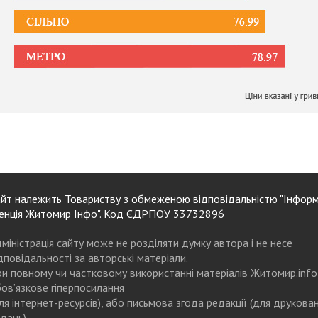
йт належить Товариству з обмеженою відповідальністю "Інформ
енція Житомир Інфо". Код ЄДРПОУ 33732896
міністрація сайту може не розділяти думку автора і не несе
дповідальності за авторські матеріали.
и повному чи частковому використанні матеріалів Житомир.info
ов’язкове гіперпосилання
ля інтернет-ресурсів), або письмова згода редакції (для друкова
дань)