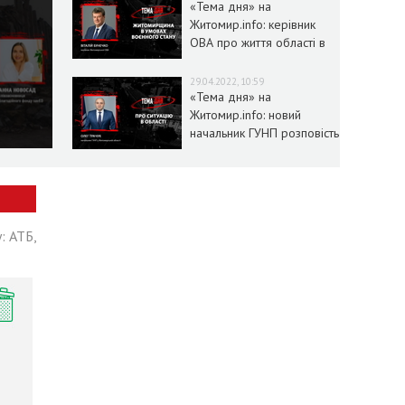
«Тема дня» на
Житомир.info: керівник
ОВА про життя області в
умовах воєнного стану
29.04.2022, 10:59
«Тема дня» на
Житомир.info: новий
начальник ГУНП розповість
про ситуацію в області
: АТБ,