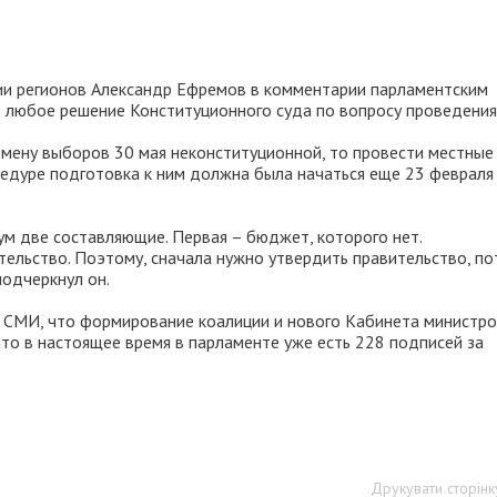
ии регионов Александр Ефремов в комментарии парламентским
 любое решение Конституционного суда по вопросу проведения
тмену выборов 30 мая неконституционной, то провести местные
цедуре подготовка к ним должна была начаться еще 23 февраля
ум две составляющие. Первая – бюджет, которого нет.
ельство. Поэтому, сначала нужно утвердить правительство, п
подчеркнул он.
 СМИ, что формирование коалиции и нового Кабинета министр
то в настоящее время в парламенте уже есть 228 подписей за
Друкувати сторінк