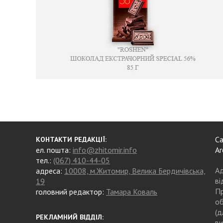
Са
КОНТАКТИ РЕДАКЦІЇ:
ел. пошта:
info@zhitomir.info
Аг
тел.:
(067) 410-44-05
Ад
адреса:
10008, м.Житомир, Велика Бердичівська,
ві
19
Пр
головний редактор:
Тамара Коваль
об
(д
РЕКЛАМНИЙ ВІДДІЛ:
ви