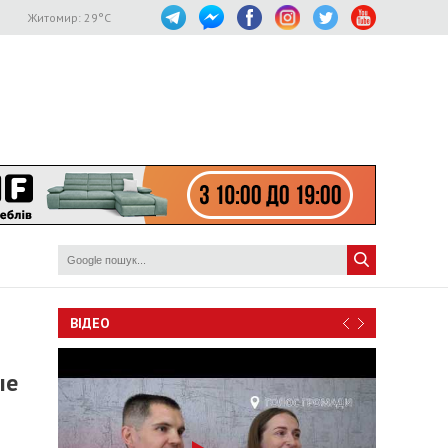
Житомир:
29
°C
ВІДЕО
ые