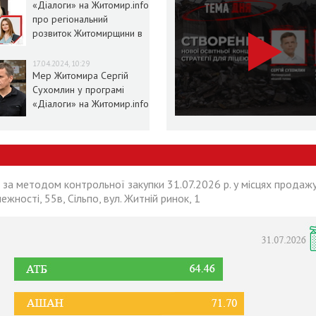
«Діалоги» на Житомир.info
про регіональний
розвиток Житомирщини в
умовах воєнного стану
17.04.2024, 10:29
Мер Житомира Сергій
Сухомлин у програмі
«Діалоги» на Житомир.info
 за методом контрольної закупки 31.07.2026 р. у місцях продажу
лежності, 55в, Сільпо, вул. Житній ринок, 1