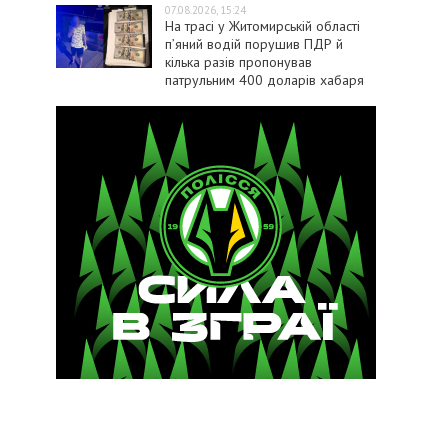
07.08.2026, 15:24
На трасі у Житомирській області
п’яний водій порушив ПДР й
кілька разів пропонував
патрульним 400 доларів хабаря