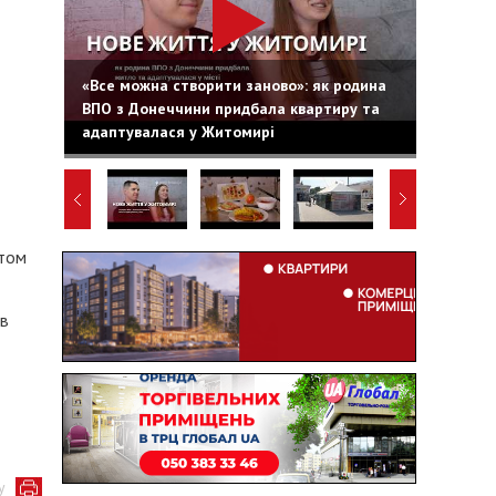
«Все можна створити заново»: як родина
ВПО з Донеччини придбала квартиру та
адаптувалася у Житомирі
отом
ов
у