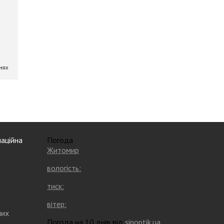
аційна
Погода
Житомир
вологість:
тиск:
вітер:
них
Погода на 10 днів від
sinoptik.ua