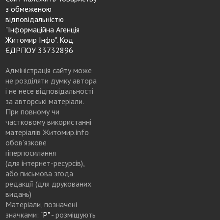
з обмеженою
відповідальністю
"Інформаційна Агенція
Житомир Інфо". Код
ЄДРПОУ 33732896
Адміністрація сайту може
не розділяти думку автора
і не несе відповідальності
за авторські матеріали.
При повному чи
частковому використанні
матеріалів Житомир.info
обов’язкове
гіперпосилання
(для інтернет-ресурсів),
або письмова згода
редакції (для друкованих
видань)
Матеріали, позначені
значками:
"Р"
- розміщують