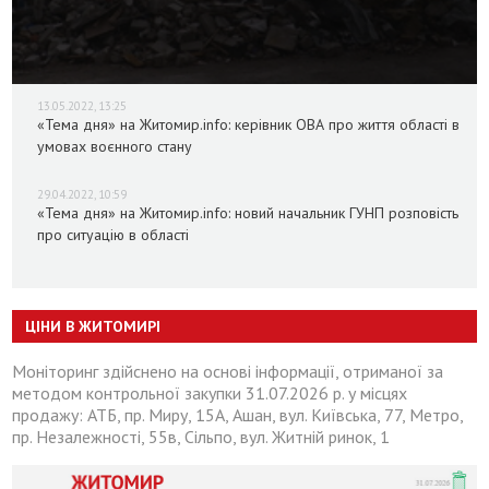
13.05.2022, 13:25
«Тема дня» на Житомир.info: керівник ОВА про життя області в
умовах воєнного стану
29.04.2022, 10:59
«Тема дня» на Житомир.info: новий начальник ГУНП розповість
про ситуацію в області
ЦІНИ В ЖИТОМИРІ
Моніторинг здійснено на основі інформації, отриманої за
методом контрольної закупки 31.07.2026 р. у місцях
продажу: АТБ, пр. Миру, 15А, Ашан, вул. Київська, 77, Метро,
пр. Незалежності, 55в, Сільпо, вул. Житній ринок, 1