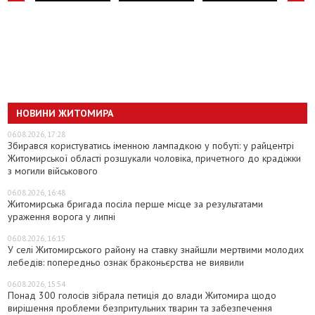
НОВИНИ ЖИТОМИРА
06.08.2026, 17:28
Збирався користуватись іменною лампадкою у побуті: у райцентрі
Житомирської області розшукали чоловіка, причетного до крадіжки
з могили військового
06.08.2026, 16:48
Житомирська бригада посіла перше місце за результатами
ураження ворога у липні
06.08.2026, 16:15
У селі Житомирського району на ставку знайшли мертвими молодих
лебедів: попередньо ознак браконьєрства не виявили
06.08.2026, 15:54
Понад 300 голосів зібрала петиція до влади Житомира щодо
вирішення проблеми безпритульних тварин та забезпечення