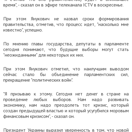
время", - сказал он в эфире телеканала ICTV в воскресенье.
При этом Янукович не назвал сроки формирования
правительства, отметив, что процесс идет, "насколько мне
известно", успешно.
По мнению главы государства, депутаты в парламенте
сегодня понимают, что будущие выборы могут стать
"неожиданными" для некоторых их них.
При этом Янукович отметил, что наилучшим выводом
сейчас стало бы объединение парламентских сил,
прекращение "политических войн".
"Я призываю к этому. Сегодня нет денег в стране на
проведение любых выборов. Нам надо развивать
экономику, нам надо преодолеть тот кризис, который
создан предыдущей властью и который усугубился моровым
финансовым кризисом", - сказал он.
Президент Украины выразил уверенность в том, что новой