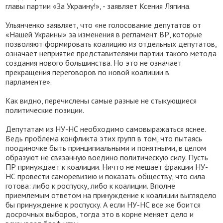
главы партии «За Украину!», - заявляет Ксения Ляпина.
Ульянченко заявляет, что «не голосование депутатов от
«Нашей Украины» за изменения в регламент ВР, которые
позволяют формировать коалицию из отдельных депутатов,
означает неприятие представителями партии такого метода
создания нового большинства. Но это не означает
прекращения переговоров по новой коалиции в
парламенте».
Как видно, перечислены самые разные не стыкующиеся
политические позиции.
Депутатам из НУ-НС необходимо самовыражаться яснее.
Ведь проблема конфликта этих групп в том, что пытаясь
поодиночке быть принципиальными и понятными, в целом
образуют не связанную воедино политическую силу. Пусть
ПР принуждает к коалиции. Ничто не мешает фракции НУ-
НС провести саморевизию и показать обществу, что сила
готова: либо к роспуску, либо к коалиции. Вполне
приемлемым ответом на принуждение к коалиции выглядело
бы принуждение к роспуску. А если НУ-НС все же боится
досрочных выборов, тогда это в корне меняет дело и