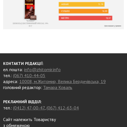
КОНТАКТИ РЕДАКЦІЇ:
ел. пошта:
info@zhitomir.info
тел.:
(067) 410-44-05
адреса:
10008, м.Житомир, Велика Бердичівська, 19
головний редактор:
Тамара Коваль
РЕКЛАМНИЙ ВІДДІЛ:
тел.:
(0412) 47-00-47
,
(067) 412-63-04
Сайт належить Товариству
з обмеженою