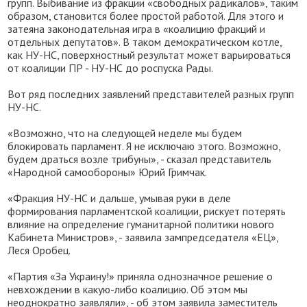
групп. Выбивание из фракции «свободных радикалов», таким
образом, становится более простой работой. Для этого и
затеяна законодательная игра в «коалицию фракций и
отдельных депутатов». В таком демократическом котле,
как НУ-НС, поверхностный результат может варьироваться
от коалиции ПР - НУ-НС до роспуска Рады.
Вот ряд последних заявлений представителей разных групп
НУ-НС.
«Возможно, что на следующей неделе мы будем
блокировать парламент. Я не исключаю этого. Возможно,
будем драться возле трибуны», - сказал представитель
«Народной самообороны» Юрий Гримчак.
«Фракция НУ-НС и дальше, умывая руки в деле
формирования парламентской коалиции, рискует потерять
влияние на определение гуманитарной политики нового
Кабинета Министров», - заявила зампредседателя «ЕЦ»,
Леся Оробец.
«Партия «За Украину!» приняла однозначное решение о
невхождении в какую-либо коалицию. Об этом мы
неоднократно заявляли», - об этом заявила заместитель