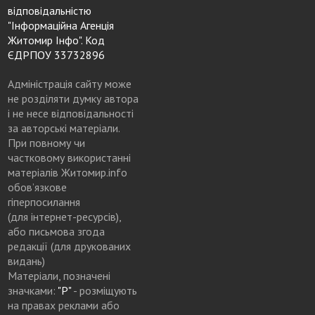
відповідальністю
"Інформаційна Агенція
Житомир Інфо". Код
ЄДРПОУ 33732896
Адміністрація сайту може
не розділяти думку автора
і не несе відповідальності
за авторські матеріали.
При повному чи
частковому використанні
матеріалів Житомир.info
обов’язкове
гіперпосилання
(для інтернет-ресурсів),
або письмова згода
редакції (для друкованих
видань)
Матеріали, позначені
значками:
"Р"
- розміщують
на правах реклами або