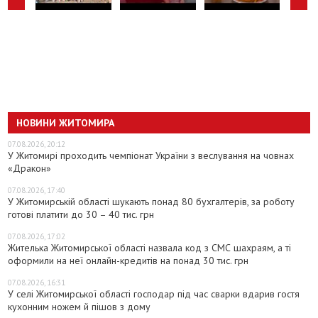
НОВИНИ ЖИТОМИРА
07.08.2026, 20:12
У Житомирі проходить чемпіонат України з веслування на човнах
«Дракон»
07.08.2026, 17:40
У Житомирській області шукають понад 80 бухгалтерів, за роботу
готові платити до 30 – 40 тис. грн
07.08.2026, 17:02
Жителька Житомирської області назвала код з СМС шахраям, а ті
оформили на неї онлайн-кредитів на понад 30 тис. грн
07.08.2026, 16:31
У селі Житомирської області господар під час сварки вдарив гостя
кухонним ножем й пішов з дому