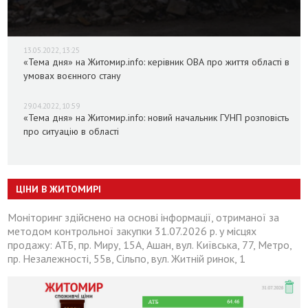
13.05.2022, 13:25
«Тема дня» на Житомир.info: керівник ОВА про життя області в
умовах воєнного стану
29.04.2022, 10:59
«Тема дня» на Житомир.info: новий начальник ГУНП розповість
про ситуацію в області
ЦІНИ В ЖИТОМИРІ
Моніторинг здійснено на основі інформації, отриманої за
методом контрольної закупки 31.07.2026 р. у місцях
продажу: АТБ, пр. Миру, 15А, Ашан, вул. Київська, 77, Метро,
пр. Незалежності, 55в, Сільпо, вул. Житній ринок, 1