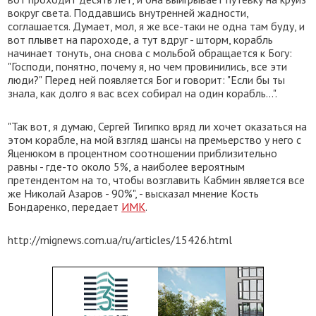
вокруг света. Поддавшись внутренней жадности,
соглашается. Думает, мол, я же все-таки не одна там буду, и
вот плывет на пароходе, а тут вдруг - шторм, корабль
начинает тонуть, она снова с мольбой обращается к Богу:
"Господи, понятно, почему я, но чем провинились, все эти
люди?" Перед ней появляется Бог и говорит: "Если бы ты
знала, как долго я вас всех собирал на один корабль...".
"Так вот, я думаю, Сергей Тигипко вряд ли хочет оказаться на
этом корабле, на мой взгляд шансы на премьерство у него с
Яценюком в процентном соотношении приблизительно
равны - где-то около 5%, а наиболее вероятным
претендентом на то, чтобы возглавить Кабмин является все
же Николай Азаров - 90%", - высказал мнение Кость
Бондаренко, передает
ИМК
.
http://mignews.com.ua/ru/articles/15426.html