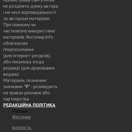
не розділяти думку автора
і не несе відповідальності
за авторські матеріали.
При повному чи
частковому використанні
матеріалів Житомир.info
обов’язкове
гіперпосилання
(для інтернет-ресурсів),
або письмова згода
редакції (для друкованих
видань)
Матеріали, позначені
значками:
"Р"
- розміщують
на правах реклами або
партнерства
РЕДАКЦІЙНА ПОЛІТИКА
Погода
Житомир
вологість: