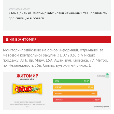
29.04.2022, 10:59
«Тема дня» на Житомир.info: новий начальник ГУНП розповість
про ситуацію в області
ЦІНИ В ЖИТОМИРІ
Моніторинг здійснено на основі інформації, отриманої за
методом контрольної закупки 31.07.2026 р. у місцях
продажу: АТБ, пр. Миру, 15А, Ашан, вул. Київська, 77, Метро,
пр. Незалежності, 55в, Сільпо, вул. Житній ринок, 1