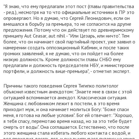
"Я знаю, что ему предлагали этот пост (главы правительства
- ред.), несмотря на то что официальные источники в ПР это
опровергают. Но я думаю, что Сергей Леонидович, если он
вмешался в борьбу за премьера, то не согласится на другие
предложения. Потому что он действует по древнеримскому
принципу Aut Ceasar, aut nihil - "Или Цезарь, или ничто". Тем
более, что он начинает свой партийный проект, уже заявил о
намерении создать оппозиционный Кабмин, и после таких
громких заявлений, я не думаю, что он пойдет на более
низкую должность. Кроме должности главы СНБО ему
предлагали и должность председателя НБУ, и министерские
портфели, и должность вице-премьера", - отметил эксперт.
Причины такого поведения Сергея Тигипко политолог
объяснил известным анекдотом: "Знаете мне в связи с этой
ситуацией вспоминается анекдот. Классическая ситуация.
Женщина с любовником лежит в постели, в это время
приходит муж, и она начинает молиться Богу: "Боже спаси
меня, я готова на любые условия". Бог ей отвечает: "Хорошо,
я тебя спасу, перемотаю время назад, но за это тебе будет
смерть от воды". Она соглашается. Естественно, что после
этого женщина стала избегать любого контакта с водой, и
вот проходит десять лет, и она выигрывает путевку на круиз