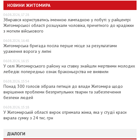
НОВИНИ ЖИТОМИРА
06.08.2026, 17:28
Збирався користуватись іменною лампадкою у побуті: у райцентрі
Житомирської області розшукали чоловіка, причетного до крадіжки
з могили військового
06.08.2026, 16:48
Житомирська бригада посіла перше місце за результатами
ураження ворога у липні
06.08.2026, 16:15
У селі Житомирського району на ставку знайшли мертвими молодих
лебедів: попередньо ознак браконьєрства не виявили
06.08.2026, 15:54
Понад 300 голосів зібрала петиція до влади Житомира щодо
вирішення проблеми безпритульних тварин та забезпечення
безпеки людей
06.08.2026, 15:18
У Житомирській області вирок отримала жінка, яка у студії краси
вкрала сумку з 24 тис. грн
ДІАЛОГИ