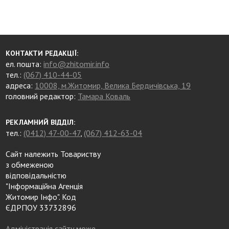
КОНТАКТИ РЕДАКЦІЇ:
ел. пошта:
info@zhitomir.info
тел.:
(067) 410-44-05
адреса:
10008, м.Житомир, Велика Бердичівська, 19
головний редактор:
Тамара Коваль
РЕКЛАМНИЙ ВІДДІЛ:
тел.:
(0412) 47-00-47
,
(067) 412-63-04
Сайт належить Товариству
з обмеженою
відповідальністю
"Інформаційна Агенція
Житомир Інфо". Код
ЄДРПОУ 33732896
Адміністрація сайту може