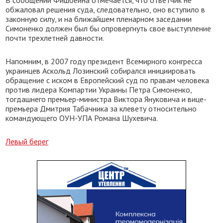
В сообщении Фишбейна отмечается, что ответчик не
обжаловал решения суда, следовательно, оно вступило в
законную силу, и на ближайшем пленарном заседании
Симоненко должен был бы опровергнуть свое выступление
почти трехлетней давности.
Напомним, в 2007 году президент Всемирного конгресса
украинцев Аскольд Лозинский собирался инициировать
обращение с иском в Европейский суд по правам человека
против лидера Компартии Украины Петра Симоненко,
тогдашнего премьер-министра Виктора Януковича и вице-
премьера Дмитрия Табачника за клевету относительно
командующего ОУН-УПА Романа Шухевича.
Левый берег