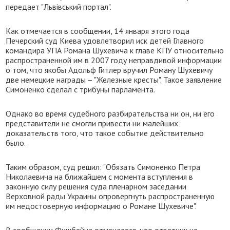
передает "Львівський портал".
Как отмечается в сообщении, 14 января этого года
Печерский суд Киева удовлетворил иск детей Главного
командира УПА Романа Шухевича к главе КПУ относительно
распространенной им в 2007 году неправдивой информации
о том, что якобы Адольф Гитлер вручил Роману Шухевичу
две немецкие награды – "Железные кресты". Такое заявление
Симоненко сделал с трибуны парламента.
Однако во время судебного разбирательства ни он, ни его
представители не смогли привести ни малейших
доказательств того, что такое событие действительно
было.
Таким образом, суд решил: "Обязать Симоненко Петра
Николаевича на ближайшем с момента вступления в
законную силу решения суда пленарном заседании
Верховной рады Украины опровергнуть распространенную
им недостоверную информацию о Романе Шухевиче".