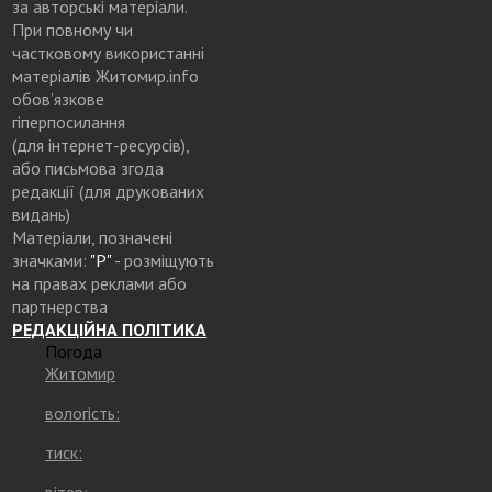
за авторські матеріали.
При повному чи
частковому використанні
матеріалів Житомир.info
обов’язкове
гіперпосилання
(для інтернет-ресурсів),
або письмова згода
редакції (для друкованих
видань)
Матеріали, позначені
значками:
"Р"
- розміщують
на правах реклами або
партнерства
РЕДАКЦІЙНА ПОЛІТИКА
Погода
Житомир
вологість:
тиск:
вітер: