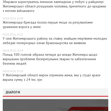
Збирався користуватись іменною лампадкою у побуті: у райцентрі
Житомирської області розшукали чоловіка, причетного до крадіжки
з могили військового
06.08.2026, 16:48
Житомирська бригада посіла перше місце за результатами
ураження ворога у липні
06.08.2026, 16:15
У селі Житомирського району на ставку знайшли мертвими молодих
лебедів: попередньо ознак браконьєрства не виявили
06.08.2026, 15:54
Понад 300 голосів зібрала петиція до влади Житомира щодо
вирішення проблеми безпритульних тварин та забезпечення
безпеки людей
06.08.2026, 15:18
У Житомирській області вирок отримала жінка, яка у студії краси
вкрала сумку з 24 тис. грн
ДІАЛОГИ