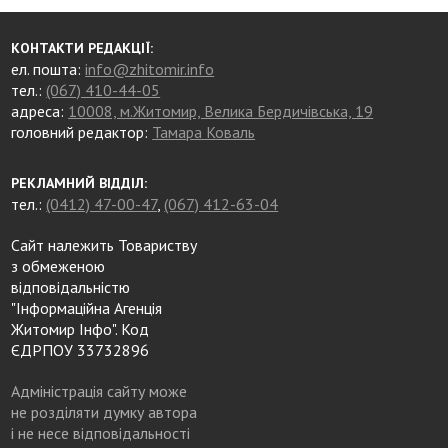
КОНТАКТИ РЕДАКЦІЇ:
ел. пошта:
info@zhitomir.info
тел.:
(067) 410-44-05
адреса:
10008, м.Житомир, Велика Бердичівська, 19
головний редактор:
Тамара Коваль
РЕКЛАМНИЙ ВІДДІЛ:
тел.:
(0412) 47-00-47
,
(067) 412-63-04
Сайт належить Товариству
з обмеженою
відповідальністю
"Інформаційна Агенція
Житомир Інфо". Код
ЄДРПОУ 33732896
Адміністрація сайту може
не розділяти думку автора
і не несе відповідальності