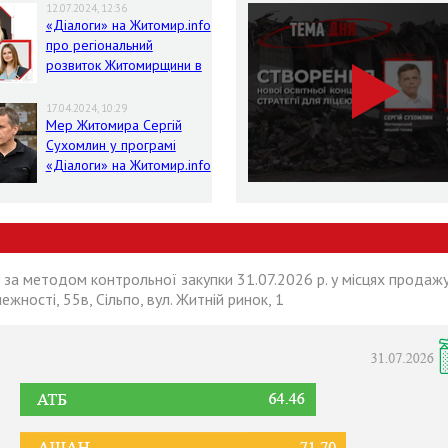
12.07.2024, 12:36
«Діалоги» на Житомир.info
про регіональний
розвиток Житомирщини в
умовах воєнного стану
17.04.2024, 10:29
Мер Житомира Сергій
Сухомлин у програмі
«Діалоги» на Житомир.info
 за методом контрольної закупки 31.07.2026 р. у місцях продажу
лежності, 55в, Сільпо, вул. Житній ринок, 1