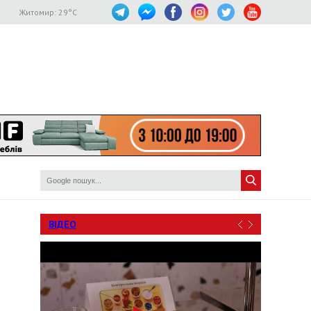
Житомир:
29
°C
ВІДЕО