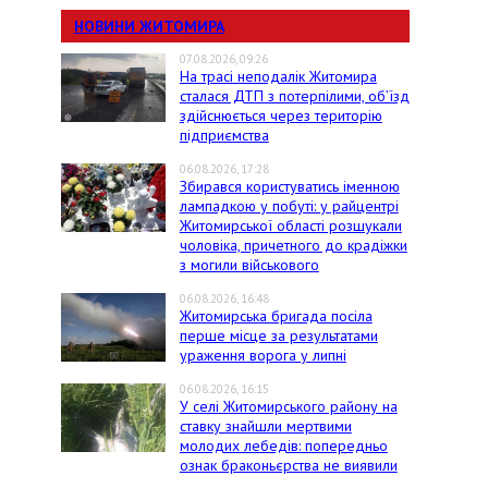
НОВИНИ ЖИТОМИРА
07.08.2026, 09:26
На трасі неподалік Житомира
сталася ДТП з потерпілими, об’їзд
здійснюється через територію
підприємства
06.08.2026, 17:28
Збирався користуватись іменною
лампадкою у побуті: у райцентрі
Житомирської області розшукали
чоловіка, причетного до крадіжки
з могили військового
06.08.2026, 16:48
Житомирська бригада посіла
перше місце за результатами
ураження ворога у липні
06.08.2026, 16:15
У селі Житомирського району на
ставку знайшли мертвими
молодих лебедів: попередньо
ознак браконьєрства не виявили