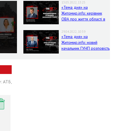
13.05.2022, 13:25
«Тема дня» на
Житомир.info: керівник
ОВА про життя області в
умовах воєнного стану
29.04.2022, 10:59
«Тема дня» на
Житомир.info: новий
начальник ГУНП розповість
про ситуацію в області
: АТБ,