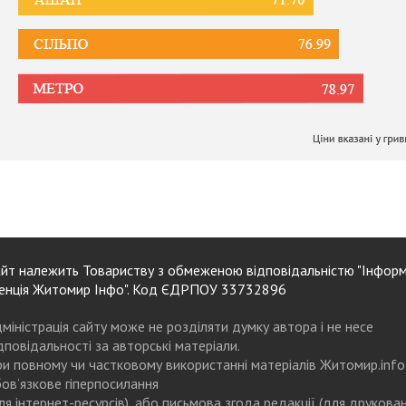
йт належить Товариству з обмеженою відповідальністю "Інформ
енція Житомир Інфо". Код ЄДРПОУ 33732896
міністрація сайту може не розділяти думку автора і не несе
дповідальності за авторські матеріали.
и повному чи частковому використанні матеріалів Житомир.info
ов’язкове гіперпосилання
ля інтернет-ресурсів), або письмова згода редакції (для друкова