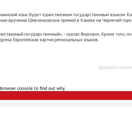
краинский язык будет единственным государственным языком. Ка
онии вручения Шевченковских премий в Каневе на Чернечей горе
инственный государственный», - сказал Янукович. Кроме того, по
дрена Европейская хартия региональных языков.
Друкувати сторінк
 browser console to find out why.