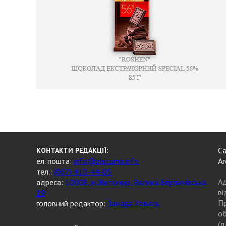
Са
КОНТАКТИ РЕДАКЦІЇ:
ел. пошта:
info@zhitomir.info
Аг
тел.:
(067) 410-44-05
Ад
адреса:
10008, м.Житомир, Велика Бердичівська,
ві
19
Пр
головний редактор:
Тамара Коваль
об
(д