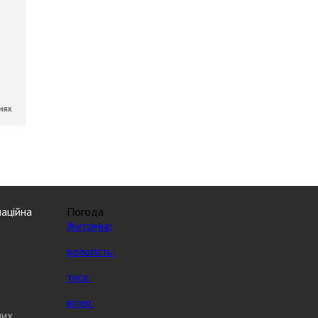
аційна
Погода
Житомир
вологість:
тиск:
вітер:
них