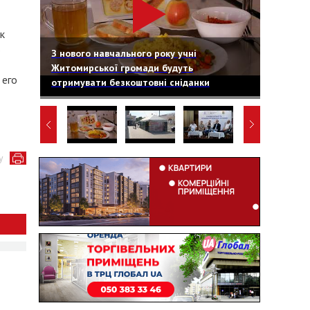
к
.
З нового навчального року учні
Житомирської громади будуть
 его
отримувати безкоштовні сніданки
у