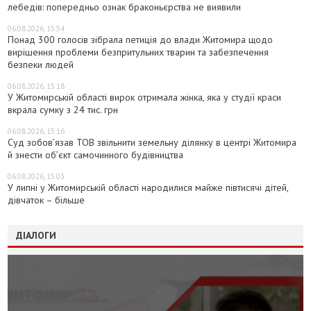
лебедів: попередньо ознак браконьєрства не виявили
06.08.2026, 15:54
Понад 300 голосів зібрала петиція до влади Житомира щодо
вирішення проблеми безпритульних тварин та забезпечення
безпеки людей
06.08.2026, 15:18
У Житомирській області вирок отримала жінка, яка у студії краси
вкрала сумку з 24 тис. грн
06.08.2026, 15:16
Суд зобов’язав ТОВ звільнити земельну ділянку в центрі Житомира
й знести об’єкт самочинного будівництва
06.08.2026, 15:03
У липні у Житомирській області народилися майже півтисячі дітей,
дівчаток – більше
ДІАЛОГИ