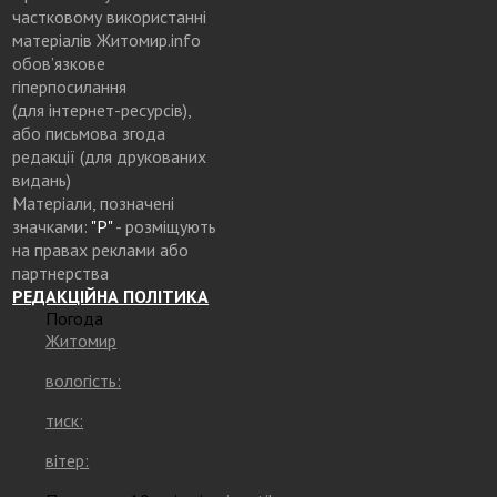
частковому використанні
матеріалів Житомир.info
обов’язкове
гіперпосилання
(для інтернет-ресурсів),
або письмова згода
редакції (для друкованих
видань)
Матеріали, позначені
значками:
"Р"
- розміщують
на правах реклами або
партнерства
РЕДАКЦІЙНА ПОЛІТИКА
Погода
Житомир
вологість:
тиск:
вітер: