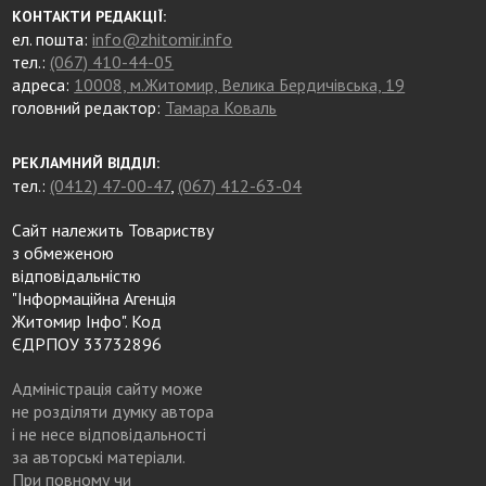
КОНТАКТИ РЕДАКЦІЇ:
ел. пошта:
info@zhitomir.info
тел.:
(067) 410-44-05
адреса:
10008, м.Житомир, Велика Бердичівська, 19
головний редактор:
Тамара Коваль
РЕКЛАМНИЙ ВІДДІЛ:
тел.:
(0412) 47-00-47
,
(067) 412-63-04
Сайт належить Товариству
з обмеженою
відповідальністю
"Інформаційна Агенція
Житомир Інфо". Код
ЄДРПОУ 33732896
Адміністрація сайту може
не розділяти думку автора
і не несе відповідальності
за авторські матеріали.
При повному чи