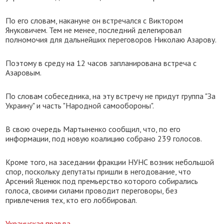
По его словам, накануне он встречался с Виктором
Януковичем. Тем не менее, последний делегировал
полномочия для дальнейших переговоров Николаю Азарову.
Поэтому в среду на 12 часов запланирована встреча с
Азаровым.
По словам собеседника, на эту встречу не придут группа "За
Украину" и часть "Народной самообороны".
В свою очередь Мартыненко сообщил, что, по его
информации, под новую коалицию собрано 239 голосов.
Кроме того, на заседании фракции НУНС возник небольшой
спор, поскольку депутаты пришли в негодование, что
Арсений Яценюк под премьерство которого собирались
голоса, своими силами проводит переговоры, без
привлечения тех, кто его лоббировал.
Украинская правда