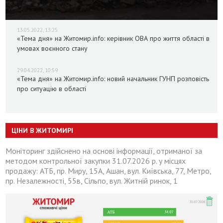
13.05.2022, 13:25
«Тема дня» на Житомир.info: керівник ОВА про життя області в
умовах воєнного стану
29.04.2022, 10:59
«Тема дня» на Житомир.info: новий начальник ГУНП розповість
про ситуацію в області
ЦІНИ В ЖИТОМИРІ
Моніторинг здійснено на основі інформації, отриманої за
методом контрольної закупки 31.07.2026 р. у місцях
продажу: АТБ, пр. Миру, 15А, Ашан, вул. Київська, 77, Метро,
пр. Незалежності, 55в, Сільпо, вул. Житній ринок, 1