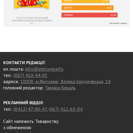
КОНТАКТИ РЕДАКЦІЇ:
ел. пошта:
info@zhitomir.info
тел.:
(067) 410-44-05
адреса:
10008, м.Житомир, Велика Бердичівська, 19
головний редактор:
Тамара Коваль
РЕКЛАМНИЙ ВІДДІЛ:
тел.:
(0412) 47-00-47
,
(067) 412-63-04
Сайт належить Товариству
з обмеженою