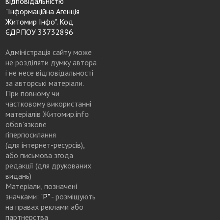
відповідальністю
"Інформаційна Агенція
Житомир Інфо". Код
ЄДРПОУ 33732896
Адміністрація сайту може
не розділяти думку автора
і не несе відповідальності
за авторські матеріали.
При повному чи
частковому використанні
матеріалів Житомир.info
обов’язкове
гіперпосилання
(для інтернет-ресурсів),
або письмова згода
редакції (для друкованих
видань)
Матеріали, позначені
значками:
"Р"
- розміщують
на правах реклами або
партнерства