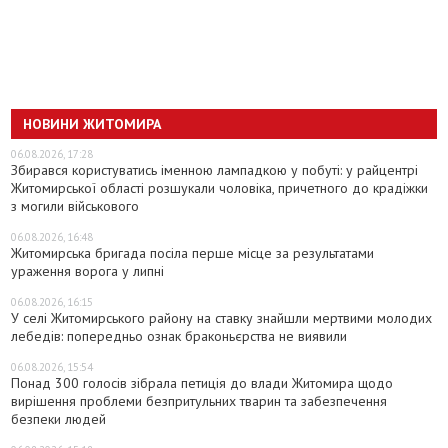
НОВИНИ ЖИТОМИРА
06.08.2026, 17:28
Збирався користуватись іменною лампадкою у побуті: у райцентрі
Житомирської області розшукали чоловіка, причетного до крадіжки
з могили військового
06.08.2026, 16:48
Житомирська бригада посіла перше місце за результатами
ураження ворога у липні
06.08.2026, 16:15
У селі Житомирського району на ставку знайшли мертвими молодих
лебедів: попередньо ознак браконьєрства не виявили
06.08.2026, 15:54
Понад 300 голосів зібрала петиція до влади Житомира щодо
вирішення проблеми безпритульних тварин та забезпечення
безпеки людей