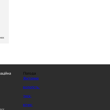
аційна
Погода
Житомир
вологість:
тиск:
вітер:
них