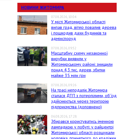
НОВИНИ ЖИТОМИРА
07.08.2026, 10:04
У місті Житомирської області
випав град, вітер повалив дерева
і пошкодив дахи будинків та
адмінспоруд
07.08.2026, 09:52
Масштабну схему незаконної
вирубки виявили у
Житомирському районі: знищили
понад 4,3 тис. дерев, збитки
майже 35 млн грн
07.08.2026, 09:26
На трасі неподалік Житомира
сталася ДТП з потерпілими, об’їзд
здійснюється через територію
підприємства (доповнено)
06.08.2026, 17:28
Збирався користуватись іменною
лампадкою у побуті: у райцентрі
Житомирської області розшукали
чоловіка, причетного до крадіжки