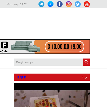
Житомир:
29
°C
ВІДЕО