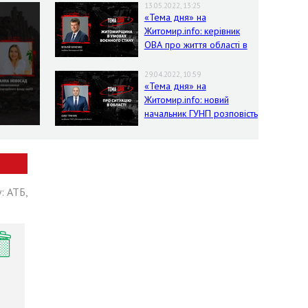
13.05.2022, 13:25
«Тема дня» на
Житомир.info: керівник
ОВА про життя області в
умовах воєнного стану
29.04.2022, 10:59
«Тема дня» на
Житомир.info: новий
начальник ГУНП розповість
про ситуацію в області
: АТБ,