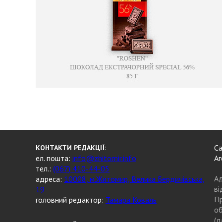
Са
КОНТАКТИ РЕДАКЦІЇ:
ел. пошта:
info@zhitomir.info
Аг
тел.:
(067) 410-44-05
Ад
адреса:
10008, м.Житомир, Велика Бердичівська,
ві
19
Пр
головний редактор:
Тамара Коваль
об
(д