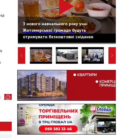
на
З нового навчального року учні
Житомирської громади будуть
отримувати безкоштовні сніданки
ть
е
в
у