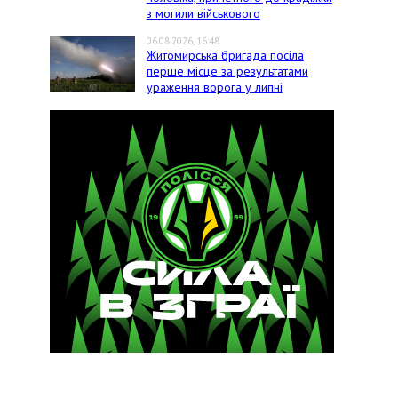
з могили військового
06.08.2026, 16:48
Житомирська бригада посіла
перше місце за результатами
ураження ворога у липні