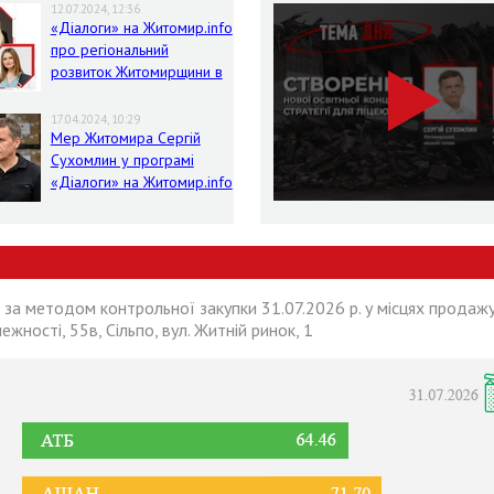
12.07.2024, 12:36
«Діалоги» на Житомир.info
про регіональний
розвиток Житомирщини в
умовах воєнного стану
17.04.2024, 10:29
Мер Житомира Сергій
Сухомлин у програмі
«Діалоги» на Житомир.info
 за методом контрольної закупки 31.07.2026 р. у місцях продажу
лежності, 55в, Сільпо, вул. Житній ринок, 1