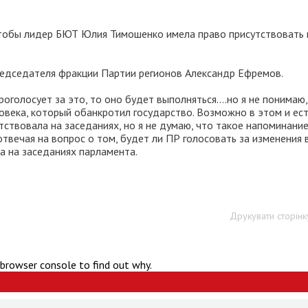
чтобы лидер БЮТ Юлия Тимошенко имела право присутствовать 
редседателя фракции Партии регионов Александр Ефремов.
голосует за это, то оно будет выполняться....но я не понимаю,
века, который обанкротил государство. Возможно в этом и ес
ствовала на заседаниях, но я не думаю, что такое напоминани
отвечая на вопрос о том, будет ли ПР голосовать за изменения 
а на заседаниях парламента.
Друкувати сторінк
 browser console to find out why.