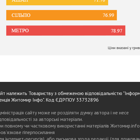
йт належить Товариству з обмеженою відповідальністю "Інформ
енція Житомир Інфо". Код ЄДРПОУ 33732896
міністрація сайту може не розділяти думку автора і не несе
дповідальності за авторські матеріали.
и повному чи частковому використанні матеріалів Житомир.info
ов’язкове гіперпосилання
ля інтернет-ресурсів), або письмова згода редакції (для друкова