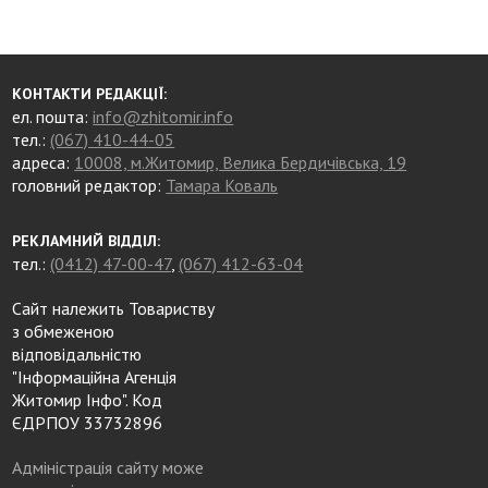
КОНТАКТИ РЕДАКЦІЇ:
ел. пошта:
info@zhitomir.info
тел.:
(067) 410-44-05
адреса:
10008, м.Житомир, Велика Бердичівська, 19
головний редактор:
Тамара Коваль
РЕКЛАМНИЙ ВІДДІЛ:
тел.:
(0412) 47-00-47
,
(067) 412-63-04
Сайт належить Товариству
з обмеженою
відповідальністю
"Інформаційна Агенція
Житомир Інфо". Код
ЄДРПОУ 33732896
Адміністрація сайту може