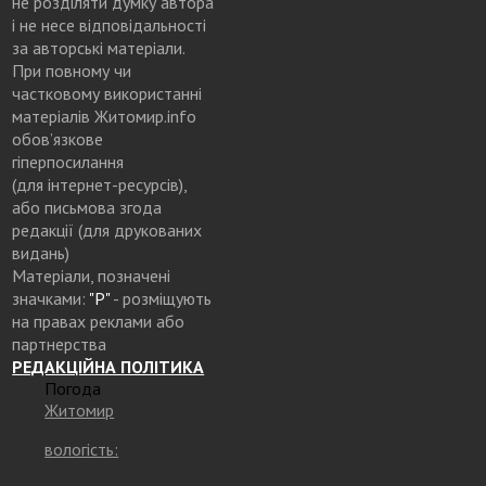
не розділяти думку автора
і не несе відповідальності
за авторські матеріали.
При повному чи
частковому використанні
матеріалів Житомир.info
обов’язкове
гіперпосилання
(для інтернет-ресурсів),
або письмова згода
редакції (для друкованих
видань)
Матеріали, позначені
значками:
"Р"
- розміщують
на правах реклами або
партнерства
РЕДАКЦІЙНА ПОЛІТИКА
Погода
Житомир
вологість: