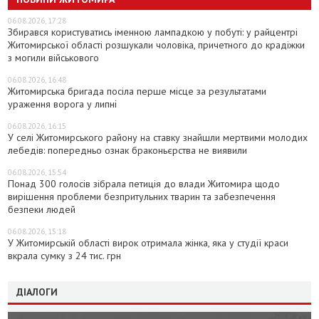
06.08.2026, 17:28
Збирався користуватись іменною лампадкою у побуті: у райцентрі
Житомирської області розшукали чоловіка, причетного до крадіжки
з могили військового
06.08.2026, 16:48
Житомирська бригада посіла перше місце за результатами
ураження ворога у липні
06.08.2026, 16:15
У селі Житомирського району на ставку знайшли мертвими молодих
лебедів: попередньо ознак браконьєрства не виявили
06.08.2026, 15:54
Понад 300 голосів зібрала петиція до влади Житомира щодо
вирішення проблеми безпритульних тварин та забезпечення
безпеки людей
06.08.2026, 15:18
У Житомирській області вирок отримала жінка, яка у студії краси
вкрала сумку з 24 тис. грн
ДІАЛОГИ