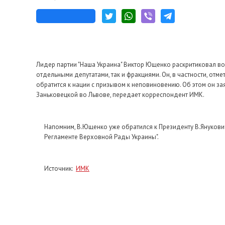
Лидер партии "Наша Украина" Виктор Ющенко раскритиковал в
отдельными депутатами, так и фракциями. Он, в частности, отме
обратится к нации с призывом к неповиновению. Об этом он за
Заньковецкой во Львове, передает корреспондент ИМК.
Напомним, В.Ющенко уже обратился к Президенту В.Янукович
Регламенте Верховной Рады Украины".
Источник:
ИМК