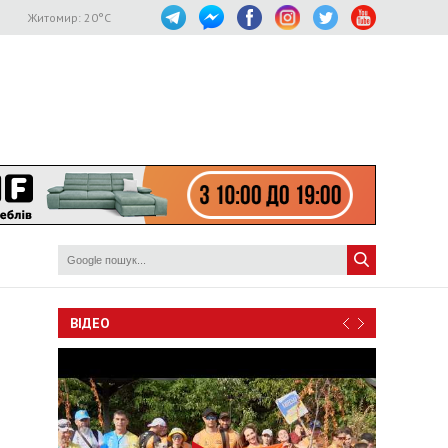
Житомир:
20
°C
ВІДЕО