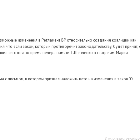
озможные изменения в Регламент ВР относительно создания коалиции как
тил, что если закон, который противоречит законодательству, будет принят, 
явил сегодня во время вечера памяти Т.Шевченко в театре им. Марии
а с письмом, в котором призвал наложить вето на изменения в закон "О
Друкувати сторінк