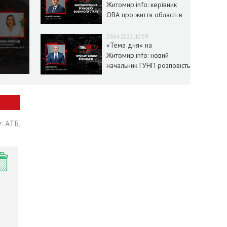
Житомир.info: керівник
ОВА про життя області в
умовах воєнного стану
29.04.2022, 10:59
«Тема дня» на
Житомир.info: новий
начальник ГУНП розповість
про ситуацію в області
: АТБ,