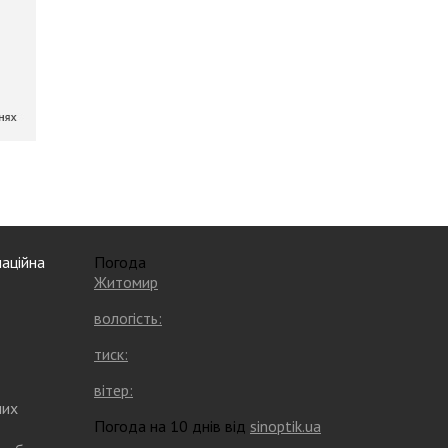
аційна
Погода
Житомир
вологість:
тиск:
вітер:
них
Погода на 10 днів від
sinoptik.ua