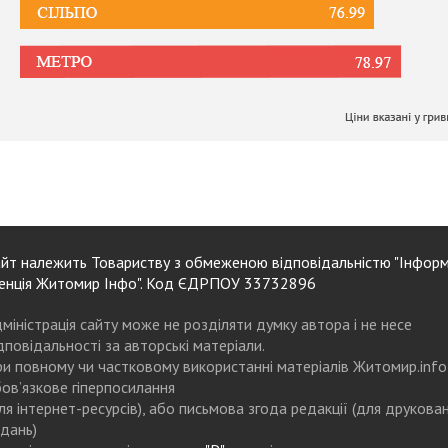
йт належить Товариству з обмеженою відповідальністю "Інформ
енція Житомир Інфо". Код ЄДРПОУ 33732896
міністрація сайту може не розділяти думку автора і не несе
дповідальності за авторські матеріали.
и повному чи частковому використанні матеріалів Житомир.info
ов’язкове гіперпосилання
ля інтернет-ресурсів), або письмова згода редакції (для друкова
дань)