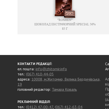
Са
КОНТАКТИ РЕДАКЦІЇ:
ел. пошта:
info@zhitomir.info
Аг
тел.:
(067) 410-44-05
Ад
адреса:
10008, м.Житомир, Велика Бердичівська,
ві
19
Пр
головний редактор:
Тамара Коваль
об
(д
РЕКЛАМНИЙ ВІДДІЛ:
ви
тел.:
(0412) 47-00-47
,
(067) 412-63-04