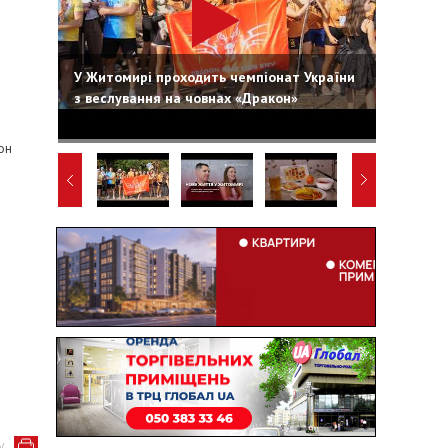
У Житомирі проходить чемпіонат України
з веслування на човнах «Дракон»
он
у