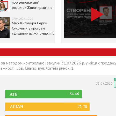
про регіональний
розвиток Житомирщини в
умовах воєнного стану
17.04.2024, 10:29
Мер Житомира Сергій
Сухомлин у програмі
«Діалоги» на Житомир.info
 за методом контрольної закупки 31.07.2026 р. у місцях продажу
лежності, 55в, Сільпо, вул. Житній ринок, 1