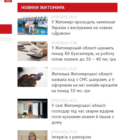
НОВИНИ ЖИТОМИРА
07.08.2026, 20:12
У Житомирі проходить чемпіонат
України з веслування на човнах
«Дракон»
07.08.2026, 17:40
У Житомирській області шукають
понад 80 бухгалтерів, за роботу
готові платити до 30 – 40 тис. грн
07.08.2026, 17:02
Жителька Житомирської області
назвала код з СМС шахраям, а ті
оформили на неї онлайн-кредитів
на понад 30 тис. грн
07.08.2026, 16:31
У селі Житомирської області
господар під час сварки вдарив
гостя кухонним ножем й пішов з
дому
07.08.2026, 15:36
Інтерв’ю з ректором