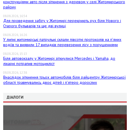
конструкціями авто після зіткнення з деревом у селі Житомирського
району
08.08.2026, 16:54
Для проведення забігу у Житомирі перекриють рух біля Нового і
Старого бульварів та ще дві вулиці
08.08.2026, 16:26
У липні житомирські патрульні склали півсотні протоколів на пʼяних
водіїв та виявили 17 випадків перевезення лісу з порушеннями
08.08.2026, 15:13
Біля автовокзалу у Житомирі зіткнулися Mercedes і Yamaha, до
лікарні потрапив мотоцикліст
08.08.2026, 12:38
Внаслідок зіткнення трьох автомобілів біля райцентру Житомирської
області травмувались двоє дітей і пʼятеро дорослих
ДІАЛОГИ