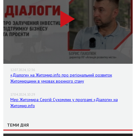
12.07.2024, 12:36
«Діалоги» на Житомир.info про регіональний розвиток
Житомирщини в умовах воєнного стану
17.04.2024, 10:29
Мер Житомира Сергій Сухомлин у програмі «Діалоги» на
Житомир.info
ТЕМИ ДНЯ