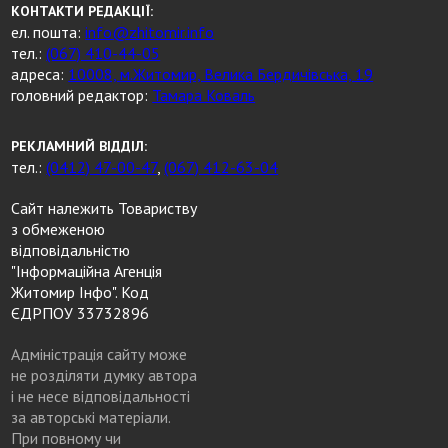
КОНТАКТИ РЕДАКЦІЇ:
ел. пошта:
info@zhitomir.info
тел.:
(067) 410-44-05
адреса:
10008, м.Житомир, Велика Бердичівська, 19
головний редактор:
Тамара Коваль
РЕКЛАМНИЙ ВІДДІЛ:
тел.:
(0412) 47-00-47
,
(067) 412-63-04
Сайт належить Товариству
з обмеженою
відповідальністю
"Інформаційна Агенція
Житомир Інфо". Код
ЄДРПОУ 33732896
Адміністрація сайту може
не розділяти думку автора
і не несе відповідальності
за авторські матеріали.
При повному чи