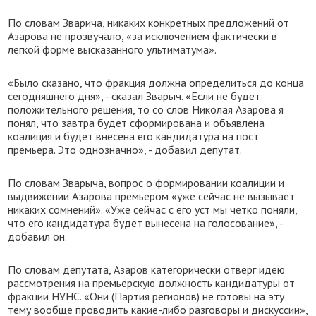
По словам Зварича, никаких конкретных предложений от
Азарова не прозвучало, «за исключением фактически в
легкой форме высказанного ультиматума».
«Было сказано, что фракция должна определиться до конца
сегодняшнего дня», - сказал Зварыч. «Если не будет
положительного решения, то со слов Николая Азарова я
понял, что завтра будет сформирована и объявлена
коалиция и будет внесена его кандидатура на пост
премьера. Это однозначно», - добавил депутат.
По словам Зварыча, вопрос о формировании коалиции и
выдвижении Азарова премьером «уже сейчас не вызывает
никаких сомнений». «Уже сейчас с его уст мы четко поняли,
что его кандидатура будет вынесена на голосование», -
добавил он.
По словам депутата, Азаров категорически отверг идею
рассмотрения на премьерскую должность кандидатуры от
фракции НУНС. «Они (Партия регионов) не готовы на эту
тему вообще проводить какие-либо разговоры и дискуссии»,