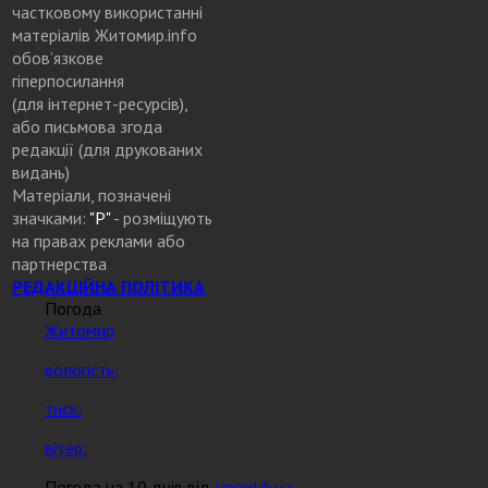
частковому використанні
матеріалів Житомир.info
обов’язкове
гіперпосилання
(для інтернет-ресурсів),
або письмова згода
редакції (для друкованих
видань)
Матеріали, позначені
значками:
"Р"
- розміщують
на правах реклами або
партнерства
РЕДАКЦІЙНА ПОЛІТИКА
Погода
Житомир
вологість:
тиск:
вітер:
Погода на 10 днів від
sinoptik.ua