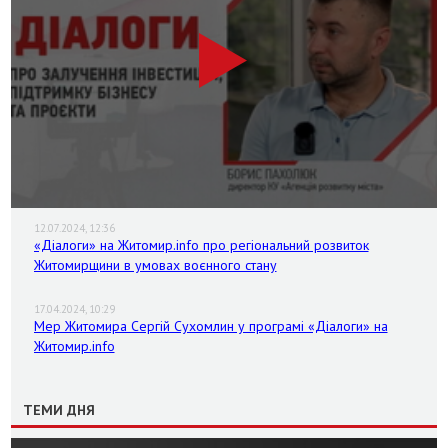
12.07.2024, 12:36
«Діалоги» на Житомир.info про регіональний розвиток
Житомирщини в умовах воєнного стану
17.04.2024, 10:29
Мер Житомира Сергій Сухомлин у програмі «Діалоги» на
Житомир.info
ТЕМИ ДНЯ