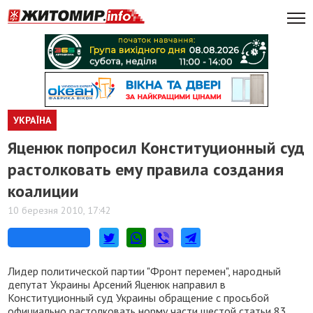
УКРАЇНА
Яценюк попросил Конституционный суд
растолковать ему правила создания
коалиции
10 березня 2010, 17:42
Лидер политической партии "Фронт перемен", народный
депутат Украины Арсений Яценюк направил в
Конституционный суд Украины обращение с просьбой
официально растолковать норму части шестой статьи 83