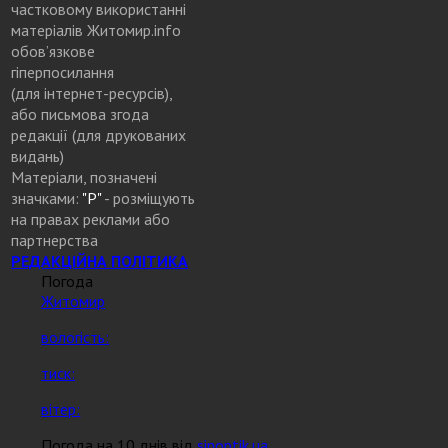
частковому використанні
матеріалів Житомир.info
обов’язкове
гіперпосилання
(для інтернет-ресурсів),
або письмова згода
редакції (для друкованих
видань)
Матеріали, позначені
значками:
"Р"
- розміщують
на правах реклами або
партнерства
РЕДАКЦІЙНА ПОЛІТИКА
Погода
Житомир
вологість:
тиск:
вітер:
Погода на 10 днів від
sinoptik.ua