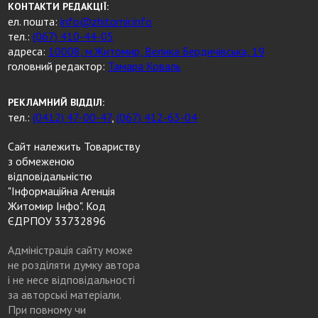
КОНТАКТИ РЕДАКЦІЇ:
ел. пошта:
info@zhitomir.info
тел.:
(067) 410-44-05
адреса:
10008, м.Житомир, Велика Бердичівська, 19
головний редактор:
Тамара Коваль
РЕКЛАМНИЙ ВІДДІЛ:
тел.:
(0412) 47-00-47
,
(067) 412-63-04
Сайт належить Товариству
з обмеженою
відповідальністю
"Інформаційна Агенція
Житомир Інфо". Код
ЄДРПОУ 33732896
Адміністрація сайту може
не розділяти думку автора
і не несе відповідальності
за авторські матеріали.
При повному чи