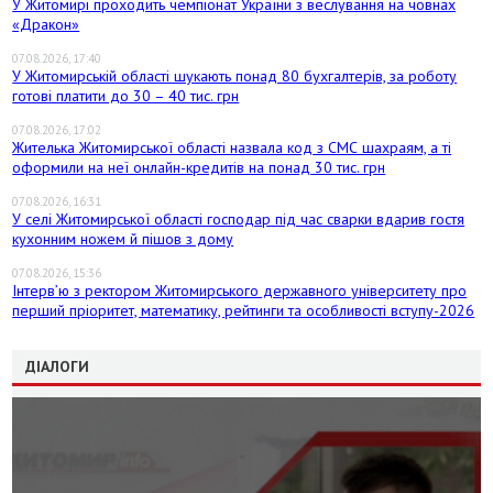
У Житомирі проходить чемпіонат України з веслування на човнах
«Дракон»
07.08.2026, 17:40
У Житомирській області шукають понад 80 бухгалтерів, за роботу
готові платити до 30 – 40 тис. грн
07.08.2026, 17:02
Жителька Житомирської області назвала код з СМС шахраям, а ті
оформили на неї онлайн-кредитів на понад 30 тис. грн
07.08.2026, 16:31
У селі Житомирської області господар під час сварки вдарив гостя
кухонним ножем й пішов з дому
07.08.2026, 15:36
Інтерв’ю з ректором Житомирського державного університету про
перший пріоритет, математику, рейтинги та особливості вступу-2026
ДІАЛОГИ