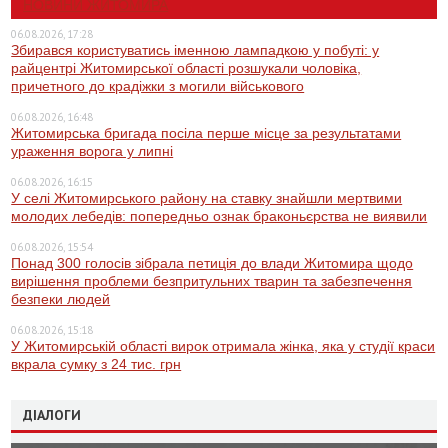
НОВИНИ ЖИТОМИРА
06.08.2026, 17:28
Збирався користуватись іменною лампадкою у побуті: у
райцентрі Житомирської області розшукали чоловіка,
причетного до крадіжки з могили військового
06.08.2026, 16:48
Житомирська бригада посіла перше місце за результатами
ураження ворога у липні
06.08.2026, 16:15
У селі Житомирського району на ставку знайшли мертвими
молодих лебедів: попередньо ознак браконьєрства не виявили
06.08.2026, 15:54
Понад 300 голосів зібрала петиція до влади Житомира щодо
вирішення проблеми безпритульних тварин та забезпечення
безпеки людей
06.08.2026, 15:18
У Житомирській області вирок отримала жінка, яка у студії краси
вкрала сумку з 24 тис. грн
ДІАЛОГИ