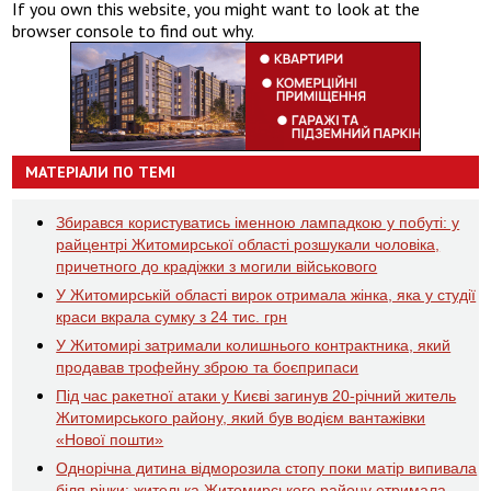
If you own this website, you might want to look at the
browser console to find out why.
МАТЕРІАЛИ ПО ТЕМІ
Збирався користуватись іменною лампадкою у побуті: у
райцентрі Житомирської області розшукали чоловіка,
причетного до крадіжки з могили військового
У Житомирській області вирок отримала жінка, яка у студії
краси вкрала сумку з 24 тис. грн
У Житомирі затримали колишнього контрактника, який
продавав трофейну зброю та боєприпаси
Під час ракетної атаки у Києві загинув 20-річний житель
Житомирського району, який був водієм вантажівки
«Нової пошти»
Однорічна дитина відморозила стопу поки матір випивала
біля річки: жителька Житомирського району отримала