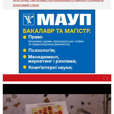
іспитовий строк
ВІДЕО