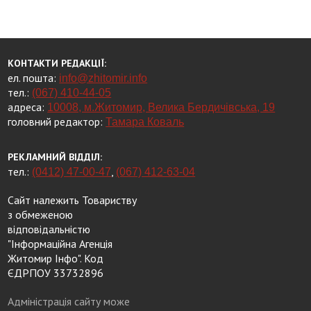
КОНТАКТИ РЕДАКЦІЇ:
ел. пошта:
info@zhitomir.info
тел.:
(067) 410-44-05
адреса:
10008, м.Житомир, Велика Бердичівська, 19
головний редактор:
Тамара Коваль
РЕКЛАМНИЙ ВІДДІЛ:
тел.:
,
(0412) 47-00-47
(067) 412-63-04
Сайт належить Товариству
з обмеженою
відповідальністю
"Інформаційна Агенція
Житомир Інфо". Код
ЄДРПОУ 33732896
Адміністрація сайту може