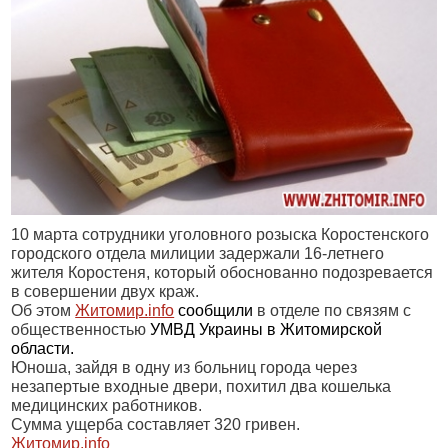
10 марта сотрудники уголовного розыска Коростенского
городского отдела милиции задержали 16-летнего
жителя Коростеня, который обоснованно подозревается
в совершении двух краж.
Об этом
Житомир.
info
сообщили
в отделе по связям с
общественностью
УМВД Украины в Житомирской
области.
Юноша, зайдя в одну из больниц города через
незапертые входные двери, похитил два кошелька
медицинских работников.
Сумма ущерба составляет 320 гривен.
Житомир.
info