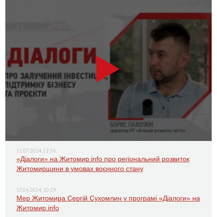
12.07.2024, 12:36
«Діалоги» на Житомир.info про регіональний розвиток
Житомирщини в умовах воєнного стану
17.04.2024, 10:29
Мер Житомира Сергій Сухомлин у програмі «Діалоги» на
Житомир.info