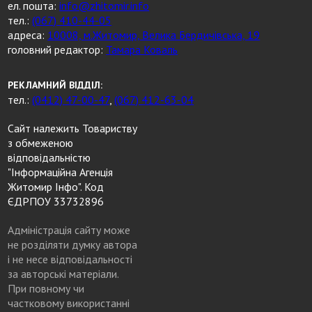
ел. пошта:
info@zhitomir.info
тел.:
(067) 410-44-05
адреса:
10008, м.Житомир, Велика Бердичівська, 19
головний редактор:
Тамара Коваль
РЕКЛАМНИЙ ВІДДІЛ:
тел.:
(0412) 47-00-47
,
(067) 412-63-04
Сайт належить Товариству
з обмеженою
відповідальністю
"Інформаційна Агенція
Житомир Інфо". Код
ЄДРПОУ 33732896
Адміністрація сайту може
не розділяти думку автора
і не несе відповідальності
за авторські матеріали.
При повному чи
частковому використанні