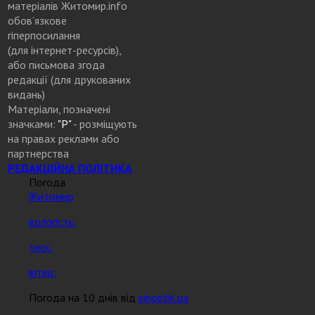
матеріалів Житомир.info
обов’язкове
гіперпосилання
(для інтернет-ресурсів),
або письмова згода
редакції (для друкованих
видань)
Матеріали, позначені
значками:
"Р"
- розміщують
на правах реклами або
партнерства
РЕДАКЦІЙНА ПОЛІТИКА
Погода
Житомир
вологість:
тиск:
вітер:
Погода на 10 днів від
sinoptik.ua