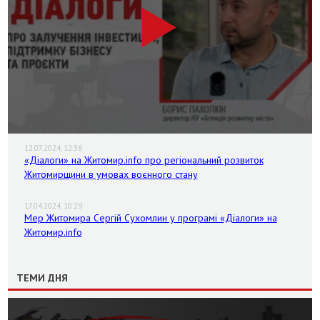
12.07.2024, 12:36
«Діалоги» на Житомир.info про регіональний розвиток
Житомирщини в умовах воєнного стану
17.04.2024, 10:29
Мер Житомира Сергій Сухомлин у програмі «Діалоги» на
Житомир.info
ТЕМИ ДНЯ