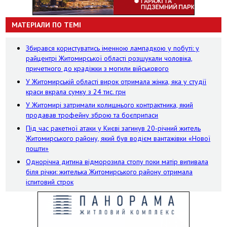
МАТЕРІАЛИ ПО ТЕМІ
Збирався користуватись іменною лампадкою у побуті: у
райцентрі Житомирської області розшукали чоловіка,
причетного до крадіжки з могили військового
У Житомирській області вирок отримала жінка, яка у студії
краси вкрала сумку з 24 тис. грн
У Житомирі затримали колишнього контрактника, який
продавав трофейну зброю та боєприпаси
Під час ракетної атаки у Києві загинув 20-річний житель
Житомирського району, який був водієм вантажівки «Нової
пошти»
Однорічна дитина відморозила стопу поки матір випивала
біля річки: жителька Житомирського району отримала
іспитовий строк