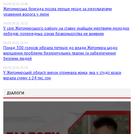
06.08.2026, 16:48
Житомирська бригада посіла перше місце за результатами
ураження ворога у липні
06.08.2026, 16:15
У селі Житомирського району на ставку знайшли мертвими молодих
лебедів: попередньо ознак браконьєрства не виявили
06.08.2026, 15:54
Понад 300 голосів зібрала петиція до влади Житомира щодо
вирішення проблеми безпритульних тварин та забезпечення
безпеки людей
06.08.2026, 15:18
У Житомирській області вирок отримала жінка, яка у студії краси
вкрала сумку з 24 тис. грн
ДІАЛОГИ