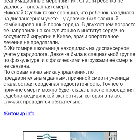
реанимационные мероприятия. Спасти ребенка не
удалось – внезапная смерть.
Николай Суслик также сообщил, что ребенок находился
на диспансерном учете – у девочки был сложный
комбинированный порок сердца. В двухлетнем возрасте
её направили на консультацию в институт сердечно-
сосудистой хирургии в Киеве, врачи оперативное
лечение не предлагали.
В Житомире школьница находилась на диспансерном
учете у кардиолога. Девочка была в специальной группе
по физкультуре, и с физическими нагрузками её смерть
не связана.
По словам начальника управления, по
предварительным данным, причиной смерти ученицы
стала острая сердечная недостаточность. Точнее о
причине смерти можно будет сказать после проведения
судебно-медицинской экспертизы, которая в таких
случаях проводится обязательно.
Житомир.info