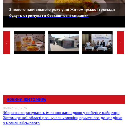
З нового навчального року учні Житомирської громади
будуть отримувати безкоштовні сніданки
НОВИНИ ЖИТОМИРА
06.08.2026, 17:28
Збирався користуватись іменною лампадкою у побуті: у райцентрі
Житомирської області розшукали чоловіка, причетного до крадіжки
з могили військового