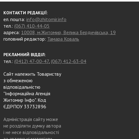
КОНТАКТИ РЕДАКЦІЇ:
ел. пошта:
info@zhitomir.info
тел.:
(067) 410-44-05
адреса:
10008, м.Житомир, Велика Бердичівська, 19
головний редактор:
Тамара Коваль
РЕКЛАМНИЙ ВІДДІЛ:
тел.:
(0412) 47-00-47
,
(067) 412-63-04
Сайт належить Товариству
з обмеженою
відповідальністю
"Інформаційна Агенція
Житомир Інфо". Код
ЄДРПОУ 33732896
Адміністрація сайту може
не розділяти думку автора
і не несе відповідальності
за авторські матеріали.