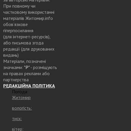
При повному чи
частковому використанні
матеріалів Житомир.info
обов’язкове
гіперпосилання
(для інтернет-ресурсів),
або письмова згода
редакції (для друкованих
видань)
Матеріали, позначені
значками:
"Р"
- розміщують
на правах реклами або
партнерства
РЕДАКЦІЙНА ПОЛІТИКА
Погода
Житомир
вологість:
тиск:
вітер: