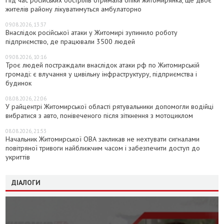
жителів району лікуватимуться амбулаторно
09.08.2026, 13:37
Внаслідок російської атаки у Житомирі зупинило роботу
підприємство, де працювали 3500 людей
09.08.2026, 10:16
Троє людей постраждали внаслідок атаки рф по Житомирській
громаді: є влучання у цивільну інфраструктуру, підприємства і
будинок
08.08.2026, 22:06
У райцентрі Житомирської області рятувальники допомогли водійці
вибратися з авто, понівеченого після зіткнення з мотоциклом
08.08.2026, 21:53
Начальник Житомирської ОВА закликав не нехтувати сигналами
повітряної тривоги найближчим часом і забезпечити доступ до
укриттів
ДІАЛОГИ