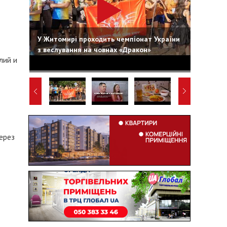
У Житомирі проходить чемпіонат України
з веслування на човнах «Дракон»
лий и
через