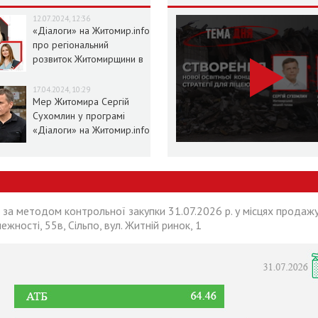
12.07.2024, 12:36
«Діалоги» на Житомир.info
про регіональний
розвиток Житомирщини в
умовах воєнного стану
17.04.2024, 10:29
Мер Житомира Сергій
Сухомлин у програмі
«Діалоги» на Житомир.info
 за методом контрольної закупки 31.07.2026 р. у місцях продажу
лежності, 55в, Сільпо, вул. Житній ринок, 1