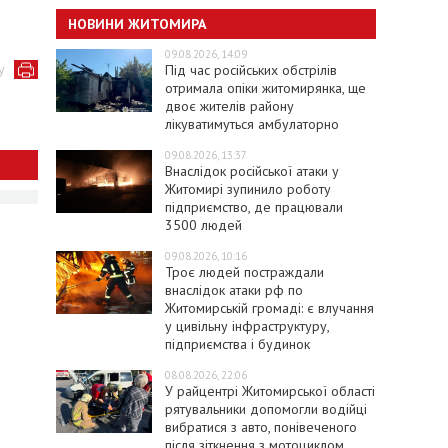
НОВИНИ ЖИТОМИРА
09.08.2026, 14:09
у
Під час російських обстрілів
отримала опіки житомирянка, ще
двоє жителів району
лікуватимуться амбулаторно
09.08.2026, 13:37
Внаслідок російської атаки у
Житомирі зупинило роботу
підприємство, де працювали
3500 людей
09.08.2026, 10:16
Троє людей постраждали
внаслідок атаки рф по
Житомирській громаді: є влучання
у цивільну інфраструктуру,
підприємства і будинок
08.08.2026, 22:06
У райцентрі Житомирської області
рятувальники допомогли водійці
вибратися з авто, понівеченого
після зіткнення з мотоциклом