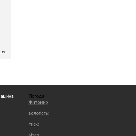
аційна
Погода
Житомир
вологість:
тиск:
вітер: