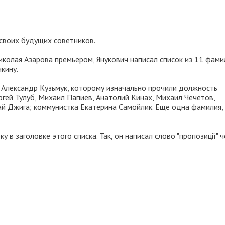
своих будущих советников.
колая Азарова премьером, Янукович написал список из 11 фами
кину.
 Александр Кузьмук, которому изначально прочили должность
гей Тулуб, Михаил Папиев, Анатолий Кинах, Михаил Чечетов,
ай Джига; коммунистка Екатерина Самойлик. Еще одна фамилия,
в заголовке этого списка. Так, он написал слово "пропозиції" 