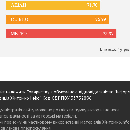
йт належить Товариству з обмеженою відповідальністю "Інформ
енція Житомир Інфо". Код ЄДРПОУ 33732896
міністрація сайту може не розділяти думку автора і не несе
дповідальності за авторські матеріали.
и повному чи частковому використанні матеріалів Житомир.info
ов’язкове гіперпосилання