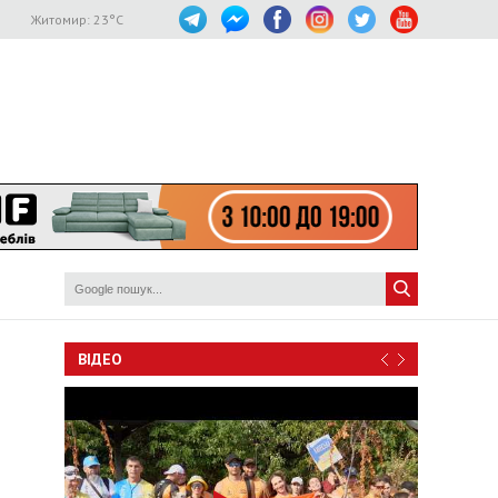
Житомир:
23
°C
ВІДЕО