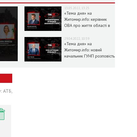
13.05.2022, 13:25
«Тема дня» на
Житомир.info: керівник
ОВА про життя області в
умовах воєнного стану
29.04.2022, 10:59
«Тема дня» на
Житомир.info: новий
начальник ГУНП розповість
про ситуацію в області
: АТБ,