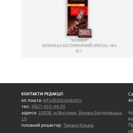
Са
КОНТАКТИ РЕДАКЦІЇ:
ел. пошта:
info@zhitomir.info
Аг
тел.:
(067) 410-44-05
Ад
адреса:
10008, м.Житомир, Велика Бердичівська,
ві
19
Пр
головний редактор:
Тамара Коваль
об