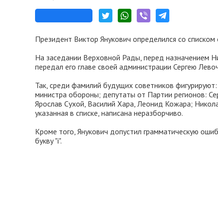
Президент Виктор Янукович определился со списком 
На заседании Верховной Рады, перед назначением Ни
передал его главе своей администрации Сергею Левоч
Так, среди фамилий будущих советников фигурируют:
министра обороны; депутаты от Партии регионов: Сер
Ярослав Сухой, Василий Хара, Леонид Кожара; Никол
указанная в списке, написана неразборчиво.
Кроме того, Янукович допустил грамматическую ошибку 
букву "i".