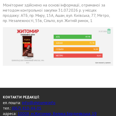
Моніторинг здійснено на основі інформації, отриманої за
методом контрольної закупки 31.07.2026 р. у місцях
продажу: АТБ, пр. Миру, 15А, Ашан, вул. Київська, 77, Метро,
пр. Незалежності, 55в, Сільпо, вул. Житній ринок, 1
КОНТАКТИ РЕДАКЦІЇ:
ел. пошта:
info@zhitomir.info
тел.:
(067) 410-44-05
адреса:
10008, м.Житомир, Велика Бердичівська, 19