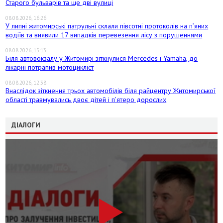
Старого бульварів та ще дві вулиці
08.08.2026, 16:26
У липні житомирські патрульні склали півсотні протоколів на пʼяних
водіїв та виявили 17 випадків перевезення лісу з порушеннями
08.08.2026, 15:13
Біля автовокзалу у Житомирі зіткнулися Mercedes і Yamaha, до
лікарні потрапив мотоцикліст
08.08.2026, 12:38
Внаслідок зіткнення трьох автомобілів біля райцентру Житомирської
області травмувались двоє дітей і пʼятеро дорослих
ДІАЛОГИ