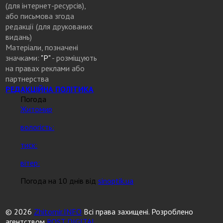
(для інтернет-ресурсів),
або письмова згода
редакції (для друкованих
видань)
Матеріали, позначені
значками:
"Р"
- розміщують
на правах реклами або
партнерства
РЕДАКЦІЙНА ПОЛІТИКА
Погода
Житомир
вологість:
тиск:
вітер:
Погода на 10 днів від
sinoptik.ua
© 2026
Zhitomir.INFO
Всі права захищені. Розроблено
агентством
ROST DIGITAL