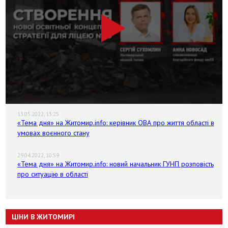
13.05.2022, 13:25
«Тема дня» на Житомир.info: керівник ОВА про життя області в
умовах воєнного стану
29.04.2022, 10:59
«Тема дня» на Житомир.info: новий начальник ГУНП розповість
про ситуацію в області
ЦІНИ В ЖИТОМИРІ