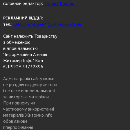
головний редактор:
Тамара Коваль
РЕКЛАМНИЙ ВІДДІЛ:
тел.:
(0412) 47-00-47
,
(067) 412-63-04
Сайт належить Товариству
з обмеженою
відповідальністю
"Інформаційна Агенція
Житомир Інфо". Код
ЄДРПОУ 33732896
Адміністрація сайту може
не розділяти думку автора
і не несе відповідальності
за авторські матеріали.
При повному чи
частковому використанні
матеріалів Житомир.info
обов’язкове
гіперпосилання