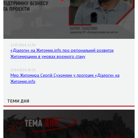
12.07.2024, 12:36
«Діалоги» на Житомир.info про регіональний розвиток
Житомирщини в умовах воєнного стану
17.04.2024, 10:29
Мер Житомира Сергій Сухомлин у програмі «Діалоги» на
Житомир.info
ТЕМИ ДНЯ