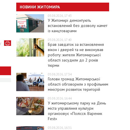
НОВИНИ ЖИТОМИРА
05.08.2026, 17:43
У Житомирі демонтують
встановлений без дозволу намет
із канцтоварами
05.08.2026, 17:40
у
Брав завдаток за встановлення
вікон і дверей та не виконував
роботу: жителя Житомирської
області засудили до 2 років
тюрми
05.08.2026, 17:34
Голови громад Житомирської
області обговорили з профільним
міністром розвиток територій
05.08.2026, 16:44
У житомирському парку на День
міста управління культури
організовує «Полісся. Вареник
Fest»
05.08.2026, 16:31