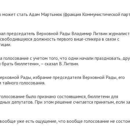
 может стать Адам Мартынюк (фракция Коммунистической пар
азал председатель Верховной Рады Владимир Литвин журналист
 освободившуюся должность первого вице-спикера в связи с
иции.
а голосование с учетом того, что одни начали праздновать, дру
брать бюллетени», – сказал В. Литвин.
 Верховной Рады, избрание председателя Верховной Рады, его
 тайного голосования.
е голосование было признано состоявшимся, бюллетени для
дных депутатов. При этом решение считается принятым, если за
 вообще уже есть ощущение, что вообще голосование не состои