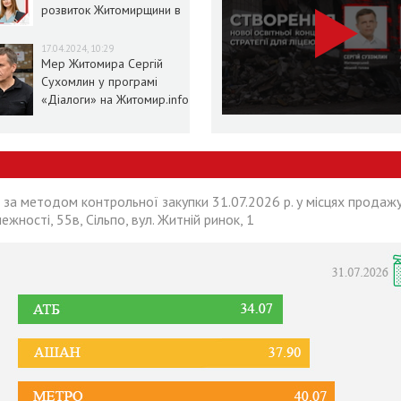
розвиток Житомирщини в
умовах воєнного стану
17.04.2024, 10:29
Мер Житомира Сергій
Сухомлин у програмі
«Діалоги» на Житомир.info
 за методом контрольної закупки 31.07.2026 р. у місцях продажу
лежності, 55в, Сільпо, вул. Житній ринок, 1