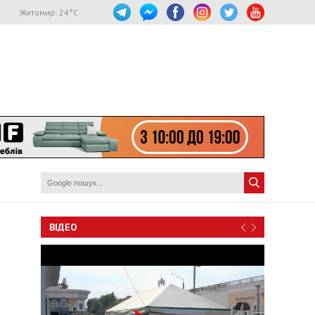
Житомир:
24
°C
ВІДЕО