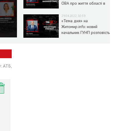
ОВА про життя області в
умовах воєнного стану
29.04.2022, 10:59
«Тема дня» на
Житомир.info: новий
начальник ГУНП розповість
про ситуацію в області
: АТБ,