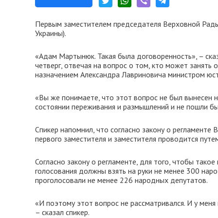
Первым заместителем председателя Верховной Рады
Украины).
«Адам Мартынюк. Такая была договоренность», – ск
четверг, отвечая на вопрос о том, кто может занять
назначением Александра Лавриновича министром юст
«Вы же понимаете, что этот вопрос не был вынесен н
состоянии переживания и размышлений и не пошли бы 
Спикер напомнил, что согласно закону о регламенте
первого заместителя и заместителя проводится путем
Согласно закону о регламенте, для того, чтобы тако
голосования должны взять на руки не менее 300 наро
проголосовали не менее 226 народных депутатов.
«И поэтому этот вопрос не рассматривался. И у меня
– сказал спикер.