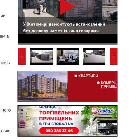
тии
У Житомирі демонтують встановлений
без дозволу намет із канцтоварами
ам в
гие в
 него
тся»,