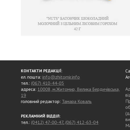
Са
КОНТАКТИ РЕДАКЦІЇ:
ел. пошта:
info@zhitomir.info
Аг
тел.:
(067) 410-44-05
Ад
адреса:
10008, м.Житомир, Велика Бердичівська,
ві
19
Пр
головний редактор:
Тамара Коваль
об
(д
РЕКЛАМНИЙ ВІДДІЛ:
ви
тел.:
(0412) 47-00-47
,
(067) 412-63-04
Ма