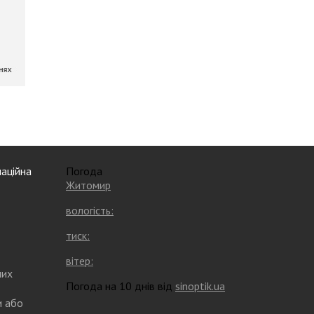
аційна
Погода
Житомир
вологість:
тиск:
вітер:
них
Погода на 10 днів від
sinoptik.ua
и або