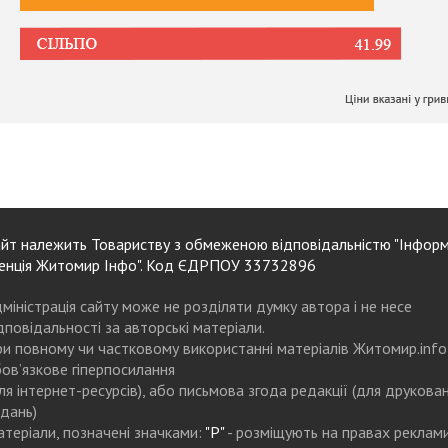
йт належить Товариству з обмеженою відповідальністю "Інформ
енція Житомир Інфо". Код ЄДРПОУ 33732896
міністрація сайту може не розділяти думку автора і не несе
дповідальності за авторські матеріали.
и повному чи частковому використанні матеріалів Житомир.info
ов’язкове гіперпосилання
ля інтернет-ресурсів), або письмова згода редакції (для друкова
дань)
теріали, позначені значками:
"Р"
- розміщують на правах реклам