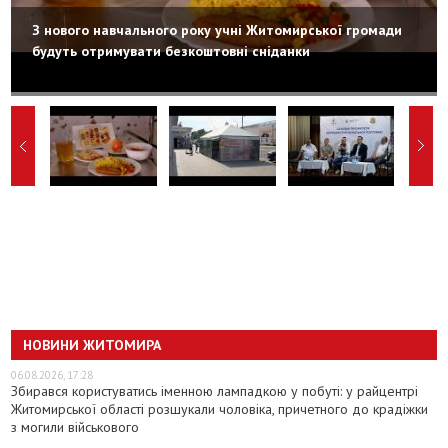
З нового навчального року учні Житомирської громади
будуть отримувати безкоштовні сніданки
НОВИНИ ЖИТОМИРА
06.08.2026, 17:28
Збирався користуватись іменною лампадкою у побуті: у райцентрі
Житомирської області розшукали чоловіка, причетного до крадіжки
з могили військового