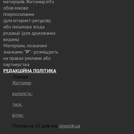
матеріалів Житомир.info
обов’язкове
гіперпосилання
(для інтернет-ресурсів),
або письмова згода
редакції (для друкованих
видань)
Матеріали, позначені
значками:
"Р"
- розміщують
на правах реклами або
партнерства
РЕДАКЦІЙНА ПОЛІТИКА
Погода
Житомир
вологість:
тиск:
вітер:
Погода на 10 днів від
sinoptik.ua