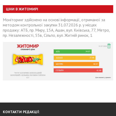
ЦІНИ В ЖИТОМИРІ
Моніторинг здійснено на основі інформації, отриманої за
методом контрольної закупки 31.07.2026 р. у місцях
продажу: АТБ, пр. Миру, 15А, Ашан, вул. Київська, 77, Метро,
пр. Незалежності, 55в, Сільпо, вул. Житній ринок, 1
КОНТАКТИ РЕДАКЦІЇ: