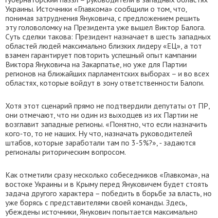
Украины. Источники «Главкома» сообщили о том, что,
понимая затруднения Януковича, с предложением решить
эту головоломку на Президента уже вышел Виктор Балога.
Суть сделки такова: Президент назначает в шесть западных
областей людей максимально близких лидеру «ЕЦ», а тот
взамен гарантирует повторить успешный опыт кампании
Виктора Януковича на Закарпатье, но уже для Партии
регионов на ближайших парламентских выборах – и во всех
областях, которые войдут в зону ответственности Балоги.
Хотя этот сценарий прямо не подтвердили депутаты от ПР,
они отмечают, что ни один из выходцев из их Партии не
возглавит западные регионы. «Понятно, что если назначить
кого-то, то не наших. Ну что, назначать руководителей
штабов, которые заработали там по 3-5%?», - задаются
регионалы риторическим вопросом.
Как отметили сразу несколько собеседников «Главкома», на
востоке Украины и в Крыму перед Януковичем будет стоять
задача другого характера – победить в борьбе за власть, но
уже борясь с представителями своей команды. Здесь,
убеждены источники, Янукович попытается максимально