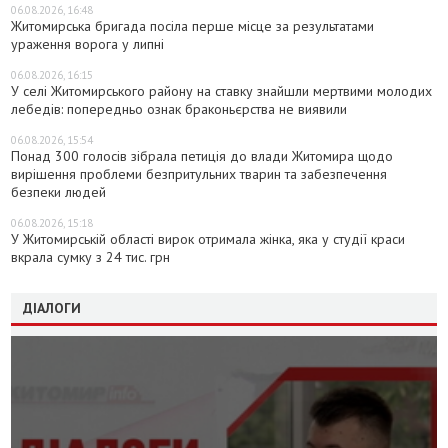
06.08.2026, 16:48
Житомирська бригада посіла перше місце за результатами
ураження ворога у липні
06.08.2026, 16:15
У селі Житомирського району на ставку знайшли мертвими молодих
лебедів: попередньо ознак браконьєрства не виявили
06.08.2026, 15:54
Понад 300 голосів зібрала петиція до влади Житомира щодо
вирішення проблеми безпритульних тварин та забезпечення
безпеки людей
06.08.2026, 15:18
У Житомирській області вирок отримала жінка, яка у студії краси
вкрала сумку з 24 тис. грн
ДІАЛОГИ