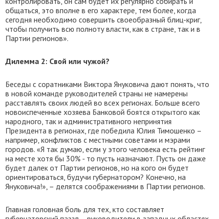
контролировать, он сам будет их регулярно собирать и
общаться, это вполне в его характере, тем более, когда
сегодня необходимо совершить своеобразный блиц-криг,
чтобы получить всю полноту власти, как в стране, так и в
Партии регионов».
Дилемма 2: Свой или чужой?
Беседы с соратниками Виктора Януковича дают понять, что
в новой команде руководителей страны не намерены
расставлять своих людей во всех регионах. Больше всего
новоиспеченные хозяева Банковой боятся открытого как
народного, так и административного непринятия
Президента в регионах, где победила Юлия Тимошенко –
например, конфликтов с местными советами и мэрами
городов. «Я так думаю, если у этого человека есть рейтинг
на месте хотя бы 30% - то пусть назначают. Пусть он даже
будет далек от Партии регионов, но на кого он будет
ориентироваться, будучи губернатором? Конечно, на
Януковича!», – делятся соображениями в Партии регионов.
Главная головная боль для тех, кто составляет
губернаторский паззл – руководители в западных областях