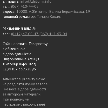
ел. пошта:
info@zhitomir.info
тел.:
(067) 410-44-05
адреса:
10008, м.Житомир, Велика Бердичівська, 19
головний редактор:
Тамара Коваль
РЕКЛАМНИЙ ВІДДІЛ:
тел.:
(0412) 47-00-47
,
(067) 412-63-04
Сайт належить Товариству
з обмеженою
відповідальністю
"Інформаційна Агенція
Житомир Інфо". Код
ЄДРПОУ 33732896
Адміністрація сайту може
не розділяти думку автора
і не несе відповідальності
за авторські матеріали.
При повному чи
частковому використанні