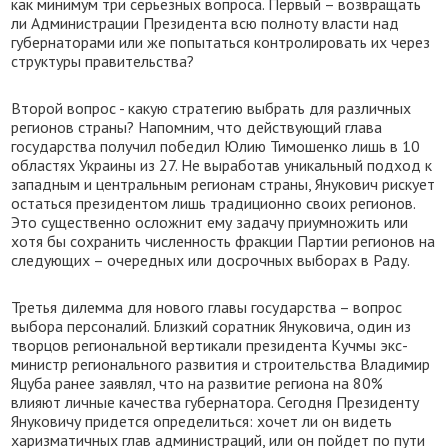
как минимум три серьезных вопроса. Первый – возвращать
ли Администрации Президента всю полноту власти над
губернаторами или же попытаться контролировать их через
структуры правительства?
Второй вопрос - какую стратегию выбрать для различных
регионов страны? Напомним, что действующий глава
государства получил победил Юлию Тимошенко лишь в 10
областях Украины из 27. Не выработав уникальный подход к
западным и центральным регионам страны, Янукович рискует
остаться президентом лишь традиционно своих регионов.
Это существенно осложнит ему задачу приумножить или
хотя бы сохранить численность фракции Партии регионов на
следующих – очередных или досрочных выборах в Раду.
Третья дилемма для нового главы государства – вопрос
выбора персоналий. Близкий соратник Януковича, один из
творцов региональной вертикали президента Кучмы экс-
министр регионального развития и строительства Владимир
Яцуба ранее заявлял, что на развитие региона на 80%
влияют личные качества губернатора. Сегодня Президенту
Януковичу придется определиться: хочет ли он видеть
харизматичных глав администраций, или он пойдет по пути