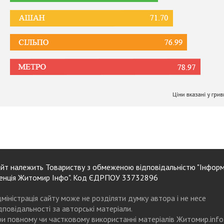
йт належить Товариству з обмеженою відповідальністю "Інформ
енція Житомир Інфо". Код ЄДРПОУ 33732896
міністрація сайту може не розділяти думку автора і не несе
дповідальності за авторські матеріали.
и повному чи частковому використанні матеріалів Житомир.info