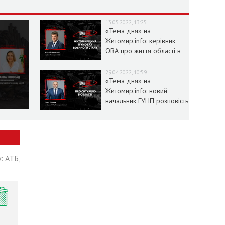
13.05.2022, 13:25
«Тема дня» на
Житомир.info: керівник
ОВА про життя області в
умовах воєнного стану
29.04.2022, 10:59
«Тема дня» на
Житомир.info: новий
начальник ГУНП розповість
про ситуацію в області
: АТБ,