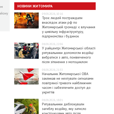
НОВИНИ ЖИТОМИРА
ом
айону
09.08.2026, 10:16
Троє людей постраждали
внаслідок атаки рф по
Житомирській громаді: є влучання
у цивільну інфраструктуру,
підприємства і будинок
08.08.2026, 22:06
У райцентрі Житомирської області
рятувальники допомогли водійці
вибратися з авто, понівеченого
після зіткнення з мотоциклом
08.08.2026, 21:53
Начальник Житомирської ОВА
закликав не нехтувати сигналами
повітряної тривоги найближчим
часом і забезпечити доступ до
укриттів
08.08.2026, 18:01
Рятувальники деблокували
загиблу водійку, яку затисло
конструкціями авто після