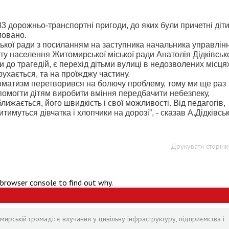
83 дорожньо-транспортні пригоди, до яких були причетні діт
мовано.
кої ради з посиланням на заступника начальника управлінн
ту населення Житомирської міської ради Анатолія Дідківськ
 трагедій, є перехід дітьми вулиці в недозволених місцях
рухається, та на проїжджу частину.
вматизм перетворився на болючу проблему, тому ми ще раз
опомогти дітям виробити вміння передбачити небезпеку,
ижається, його швидкість і свої можливості. Від педагогів,
итимуться дівчатка і хлопчики на дорозі”, - сказав А.Дідківсь
Друкувати сторінк
 browser console to find out why.
рській громаді: є влучання у цивільну інфраструктуру, підприємства і