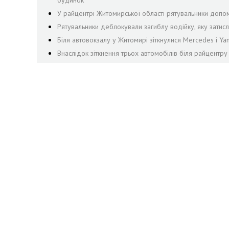
будинок
У райцентрі Житомирської області рятувальники допом
Рятувальники деблокували загиблу водійку, яку затис
Біля автовокзалу у Житомирі зіткнулися Mercedes і Ya
Внаслідок зіткнення трьох автомобілів біля райцентру