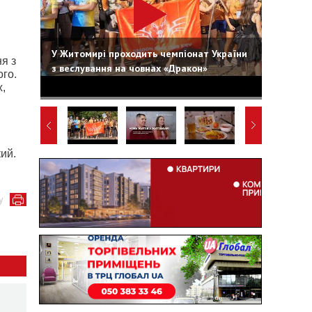
и
У Житомирі проходить чемпіонат України
я з
з веслування на човнах «Дракон»
ого.
,
кий.
у