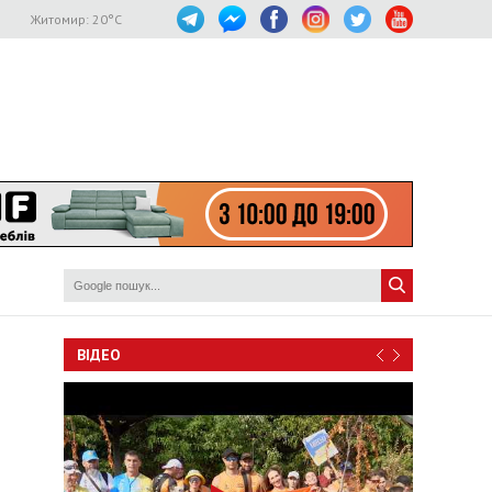
Житомир:
20
°C
ВІДЕО