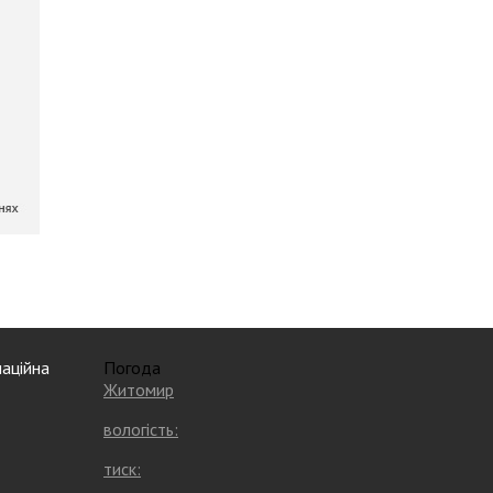
аційна
Погода
Житомир
вологість:
тиск: