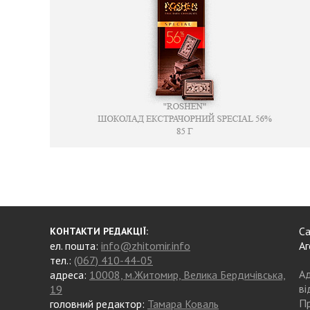
Са
КОНТАКТИ РЕДАКЦІЇ:
ел. пошта:
info@zhitomir.info
Аг
тел.:
(067) 410-44-05
Ад
адреса:
10008, м.Житомир, Велика Бердичівська,
ві
19
Пр
головний редактор:
Тамара Коваль