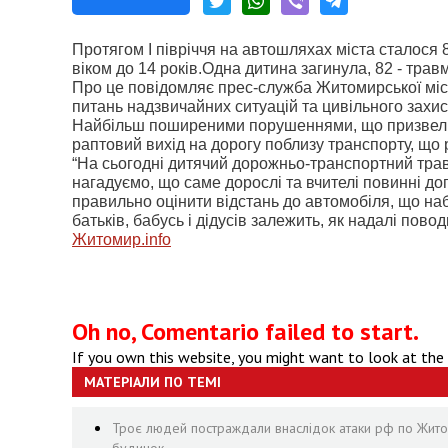
Протягом І півріччя на автошляхах міста сталося 
віком до 14 років.Одна дитина загинула, 82 - трав
Про це повідомляє прес-служба Житомирської місь
питань надзвичайних ситуацій та цивільного захис
Найбільш поширеними порушеннями, що призвели до
раптовий вихід на дорогу поблизу транспорту, що 
“На сьогодні дитячий дорожньо-транспортний тра
нагадуємо, що саме дорослі та вчителі повинні д
правильно оцінити відстань до автомобіля, що набл
батьків, бабусь і дідусів залежить, як надалі повод
Житомир.
info
Oh no, Comentario failed to start.
If you own this website, you might want to look at the
МАТЕРІАЛИ ПО ТЕМІ
Троє людей постраждали внаслідок атаки рф по Житоми