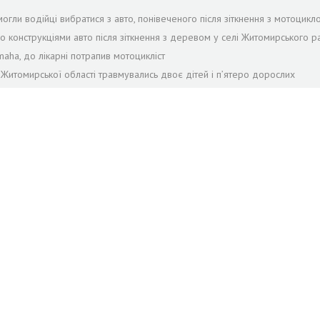
огли водійці вибратися з авто, понівеченого після зіткнення з мотоцикл
ло конструкціями авто після зіткнення з деревом у селі Житомирського р
maha, до лікарні потрапив мотоцикліст
 Житомирської області травмувались двоє дітей і пʼятеро дорослих