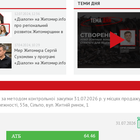
ТЕМИ ДНЯ
12.07.2024, 12:36
«Діалоги» на Житомир.info
про регіональний
розвиток Житомирщини в
умовах воєнного стану
17.04.2024, 10:29
Мер Житомира Сергій
Сухомлин у програмі
«Діалоги» на Житомир.info
 за методом контрольної закупки 31.07.2026 р. у місцях продажу
лежності, 55в, Сільпо, вул. Житній ринок, 1