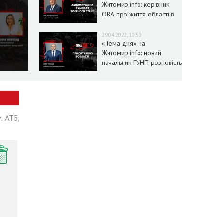
Житомир.info: керівник
ОВА про життя області в
умовах воєнного стану
29.04.2022, 10:59
«Тема дня» на
Житомир.info: новий
начальник ГУНП розповість
про ситуацію в області
: АТБ,