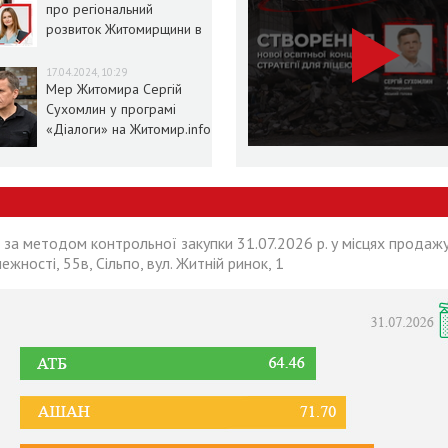
про регіональний
розвиток Житомирщини в
умовах воєнного стану
17.04.2024, 10:29
Мер Житомира Сергій
Сухомлин у програмі
«Діалоги» на Житомир.info
 за методом контрольної закупки 31.07.2026 р. у місцях продажу
лежності, 55в, Сільпо, вул. Житній ринок, 1