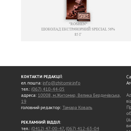
Са
КОНТАКТИ РЕДАКЦІЇ:
ел. пошта:
info@zhitomir.info
Аг
тел.:
(067) 410-44-05
Ад
адреса:
10008, м.Житомир, Велика Бердичівська,
ві
19
Пр
головний редактор:
Тамара Коваль
об
(д
РЕКЛАМНИЙ ВІДДІЛ:
ви
тел.:
(0412) 47-00-47
,
(067) 412-63-04