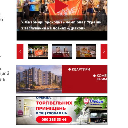
е
Об
У Житомирі проходить чемпіонат України
з веслування на човнах «Дракон»
т
ь
цией
ать