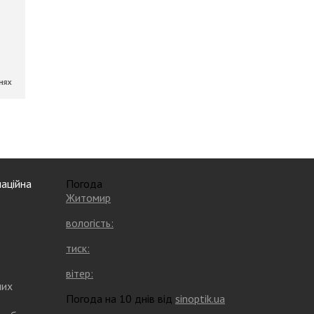
аційна
Погода
Житомир
вологість:
тиск:
вітер:
них
Погода на 10 днів від
sinoptik.ua