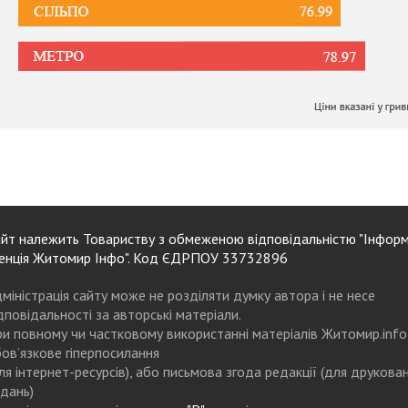
йт належить Товариству з обмеженою відповідальністю "Інформ
енція Житомир Інфо". Код ЄДРПОУ 33732896
міністрація сайту може не розділяти думку автора і не несе
дповідальності за авторські матеріали.
и повному чи частковому використанні матеріалів Житомир.info
ов’язкове гіперпосилання
ля інтернет-ресурсів), або письмова згода редакції (для друкова
дань)