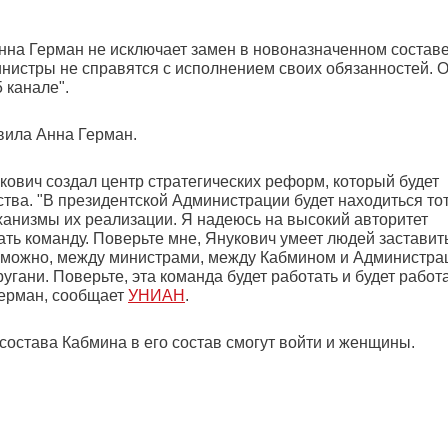
на Герман не исключает замен в новоназначенном состав
инистры не справятся с исполнением своих обязанностей. 
 канале".
явила Анна Герман.
кович создал центр стратегических реформ, который будет
ства. "В президентской Администрации будет находиться то
еханизмы их реализации. Я надеюсь на высокий авторитет
ать команду. Поверьте мне, Янукович умеет людей заставит
Возможно, между министрами, между Кабмином и Администра
ругани. Поверьте, эта команда будет работать и будет работ
Герман, сообщает
УНИАН
.
состава Кабмина в его состав смогут войти и женщины.