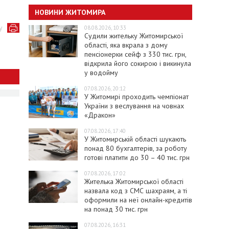
НОВИНИ ЖИТОМИРА
у
08.08.2026, 10:33
Судили жительку Житомирської
області, яка вкрала з дому
пенсіонерки сейф з 330 тис. грн,
відкрила його сокирою і викинула
у водойму
07.08.2026, 20:12
У Житомирі проходить чемпіонат
України з веслування на човнах
«Дракон»
07.08.2026, 17:40
У Житомирській області шукають
понад 80 бухгалтерів, за роботу
готові платити до 30 – 40 тис. грн
07.08.2026, 17:02
Жителька Житомирської області
назвала код з СМС шахраям, а ті
оформили на неї онлайн-кредитів
на понад 30 тис. грн
07.08.2026, 16:31