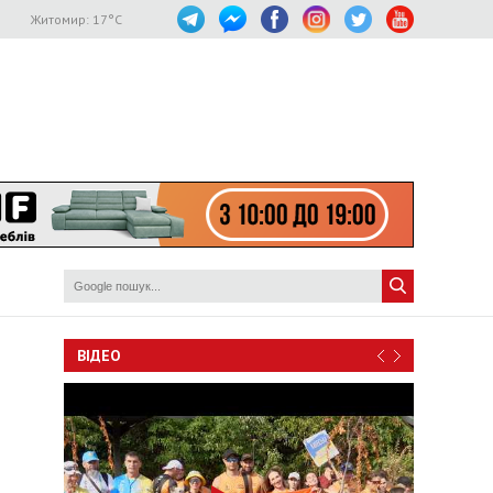
Житомир:
17
°C
ВІДЕО