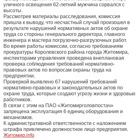
уличного освещения 62-летний мужчина сорвался с
высоты.
Рассмотрев материалы расследования, комиссия
пришла к выводу, что несчастный случай произошел в
результате нарушений нормативных актов об охране
труда со стороны генерального директора, главного
инженера и мастера погрузочно-разгрузочных работ.
Во время работы комиссии, согласно требованиям
прокуратуры Королевского района города Житомира,
инспекторами управления проведена внеплановая
проверка соблюдения требований нормативно-
правовых актов по вопросам охраны труда на
предприятии.
Проверкой выявлено 67 нарушений требований
нормативно-правовых и законодательных актов по
охране труда, которые создают угрозу жизни и здоровью
работников.
В связи с этим на ПАО «Житомирголовпостач»
запрещена эксплуатация 6 единиц оборудования и
механизмов.
К административной ответственности с наложением
штрафа привлечено должностное лицо предприятия.
Житомир.
info