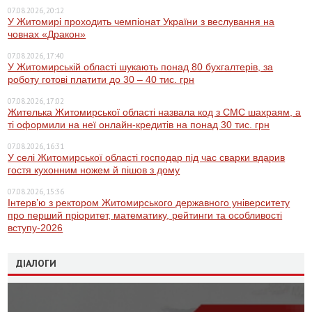
07.08.2026, 20:12
У Житомирі проходить чемпіонат України з веслування на
човнах «Дракон»
07.08.2026, 17:40
У Житомирській області шукають понад 80 бухгалтерів, за
роботу готові платити до 30 – 40 тис. грн
07.08.2026, 17:02
Жителька Житомирської області назвала код з СМС шахраям, а
ті оформили на неї онлайн-кредитів на понад 30 тис. грн
07.08.2026, 16:31
У селі Житомирської області господар під час сварки вдарив
гостя кухонним ножем й пішов з дому
07.08.2026, 15:36
Інтерв’ю з ректором Житомирського державного університету
про перший пріоритет, математику, рейтинги та особливості
вступу-2026
ДІАЛОГИ