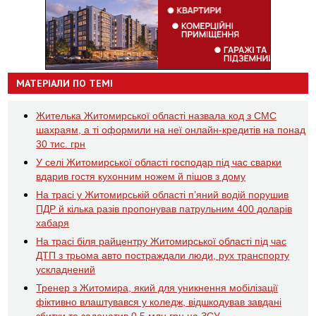
МАТЕРІАЛИ ПО ТЕМІ
Жителька Житомирської області назвала код з СМС
шахраям, а ті оформили на неї онлайн-кредитів на понад
30 тис. грн
У селі Житомирської області господар під час сварки
вдарив гостя кухонним ножем й пішов з дому
На трасі у Житомирській області п’яний водій порушив
ПДР й кілька разів пропонував патрульним 400 доларів
хабаря
На трасі біля райцентру Житомирської області під час
ДТП з трьома авто постраждали люди, рух транспорту
ускладнений
Тренер з Житомира, який для уникнення мобілізації
фіктивно влаштувався у коледж, відшкодував завдані
збитки та задонатив 0,5 млн грн на ЗСУ