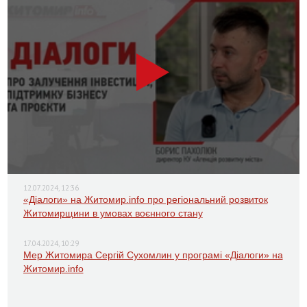
12.07.2024, 12:36
«Діалоги» на Житомир.info про регіональний розвиток
Житомирщини в умовах воєнного стану
17.04.2024, 10:29
Мер Житомира Сергій Сухомлин у програмі «Діалоги» на
Житомир.info