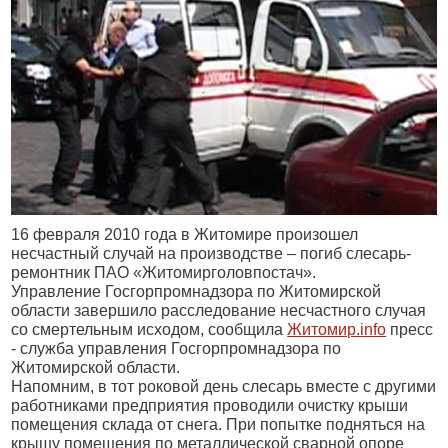
16 февраля 2010 года в Житомире произошел
несчастный случай на производстве – погиб слесарь-
ремонтник ПАО «Житомирголовпостач».
Управление Госгорпромнадзора по Житомирской
области завершило расследование несчастного случая
со смертельным исходом, сообщила
Житомир.
info
пресс
- служба управления Госгорпромнадзора по
Житомирской области.
Напомним,
в тот роковой день слесарь вместе с другими
работниками предприятия проводили очистку крыши
помещения склада от снега. При попытке подняться на
крышу помещения по металлической сварной опоре