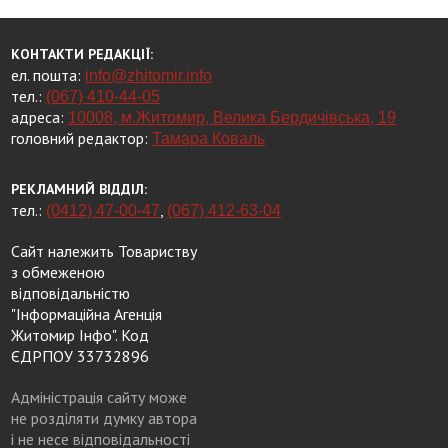
КОНТАКТИ РЕДАКЦІЇ:
ел. пошта:
info@zhitomir.info
тел.:
(067) 410-44-05
адреса:
10008, м.Житомир, Велика Бердичівська, 19
головний редактор:
Тамара Коваль
РЕКЛАМНИЙ ВІДДІЛ:
тел.:
,
(0412) 47-00-47
(067) 412-63-04
Сайт належить Товариству
з обмеженою
відповідальністю
"Інформаційна Агенція
Житомир Інфо". Код
ЄДРПОУ 33732896
Адміністрація сайту може
не розділяти думку автора
і не несе відповідальності