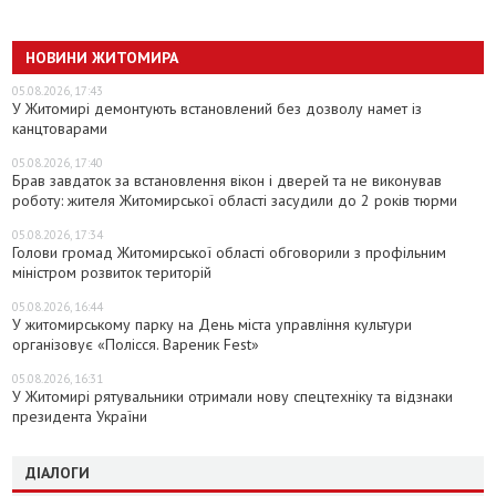
НОВИНИ ЖИТОМИРА
05.08.2026, 17:43
У Житомирі демонтують встановлений без дозволу намет із
канцтоварами
05.08.2026, 17:40
Брав завдаток за встановлення вікон і дверей та не виконував
роботу: жителя Житомирської області засудили до 2 років тюрми
05.08.2026, 17:34
Голови громад Житомирської області обговорили з профільним
міністром розвиток територій
05.08.2026, 16:44
У житомирському парку на День міста управління культури
організовує «Полісся. Вареник Fest»
05.08.2026, 16:31
У Житомирі рятувальники отримали нову спецтехніку та відзнаки
президента України
ДІАЛОГИ