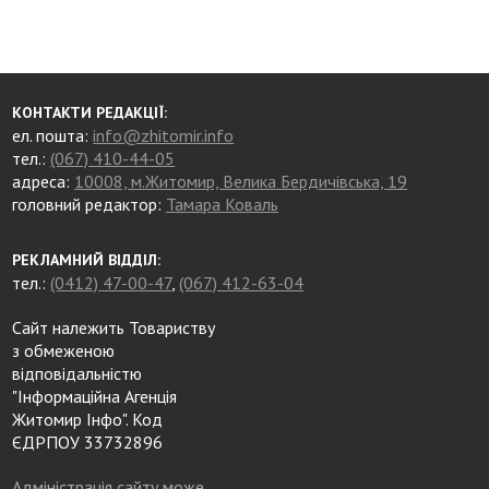
КОНТАКТИ РЕДАКЦІЇ:
ел. пошта:
info@zhitomir.info
тел.:
(067) 410-44-05
адреса:
10008, м.Житомир, Велика Бердичівська, 19
головний редактор:
Тамара Коваль
РЕКЛАМНИЙ ВІДДІЛ:
тел.:
(0412) 47-00-47
,
(067) 412-63-04
Сайт належить Товариству
з обмеженою
відповідальністю
"Інформаційна Агенція
Житомир Інфо". Код
ЄДРПОУ 33732896
Адміністрація сайту може