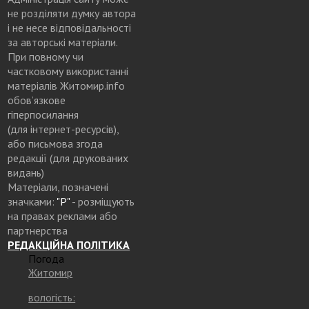
не розділяти думку автора
і не несе відповідальності
за авторські матеріали.
При повному чи
частковому використанні
матеріалів Житомир.info
обов’язкове
гіперпосилання
(для інтернет-ресурсів),
або письмова згода
редакції (для друкованих
видань)
Матеріали, позначені
значками:
"Р"
- розміщують
на правах реклами або
партнерства
РЕДАКЦІЙНА ПОЛІТИКА
Погода
Житомир
вологість: