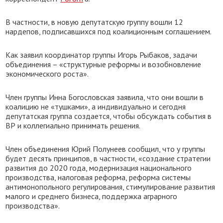
В частности, в новую депутатскую группу вошли 12
нардепов, подписавшихся под коалиционным соглашением.
Как заявил координатор группы Игорь Рыбаков, задачи
объединения – «структурные реформы и возобновление
экономического роста».
Член группы Инна Богословская заявила, что они вошли в
коалицию не «тушками», а индивидуально и сегодня
депутатская группа создается, чтобы обсуждать события в
ВР и коллегиально принимать решения.
Член объединения Юрий Полунеев сообщил, что у группы
будет десять принципов, в частности, «создание стратегии
развития до 2020 года, модернизация национального
производства, налоговая реформа, реформа системы
антимонопольного регулирования, стимулирование развития
малого и среднего бизнеса, поддержка аграрного
производства».