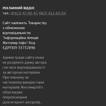
РЕКЛАМНИЙ ВІДДІЛ:
тел.:
(0412) 47-00-47
,
(067) 412-63-04
Сайт належить Товариству
з обмеженою
відповідальністю
"Інформаційна Агенція
Житомир Інфо". Код
ЄДРПОУ 33732896
Адміністрація сайту може
не розділяти думку автора
і не несе відповідальності
за авторські матеріали.
При повному чи
частковому використанні
матеріалів Житомир.info
обов’язкове
гіперпосилання
(для інтернет-ресурсів),