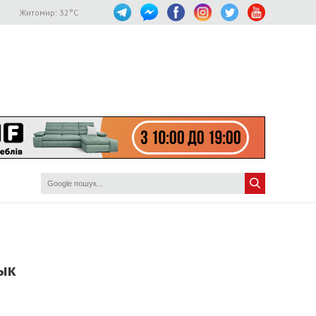
Житомир:
32
°C
ык