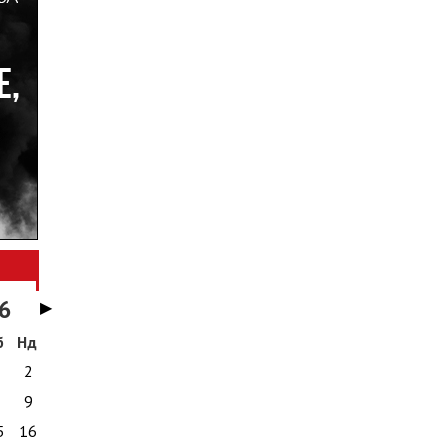
6
▶
б
Нд
1
2
8
9
5
16