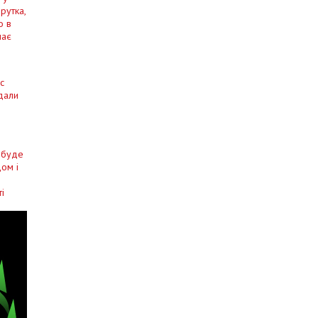
рутка,
о в
має
с
дали
у буде
дом і
ті