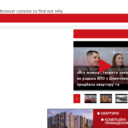
 browser console to find out why.
ВІДЕО
«Все можна створити зано
як родина ВПО з Донеччи
придбала квартиру та
адаптувалася у Житомирі