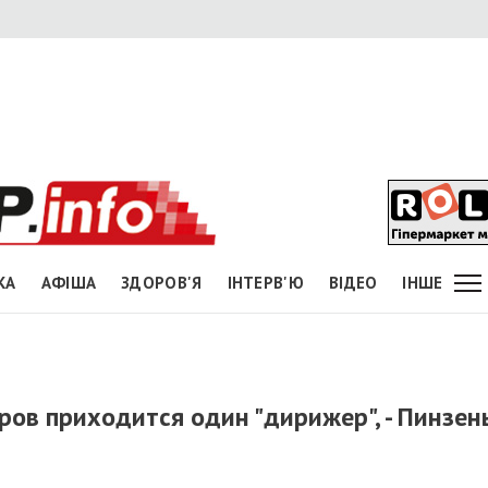
КА
АФІША
ЗДОРОВ'Я
ІНТЕРВ'Ю
ВІДЕО
ІНШЕ
ров приходится один "дирижер", - Пинзен