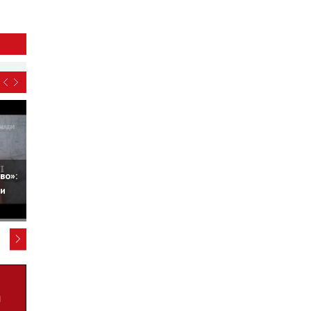
во»:
ни