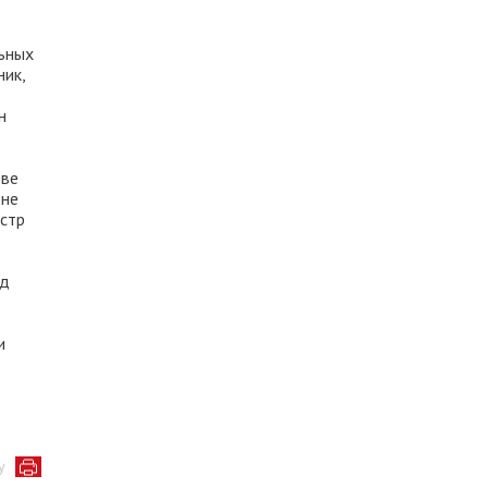
льных
ик,
н
тве
 не
истр
ад
и
у