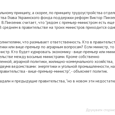
ьному принципу, а скорее, по принципу трудоустройства отде
ства Глава Украинского фонда поддержки реформ Виктор Пинзен
 В.Пинзеник считает, что "рядом с премьер-министром есть еще
. В среднем в правительстве на троих министров приходится оди
олнителями, что размывает ответственность. Кто в правительс
итики или вице-премьер по аграрным вопросам? Если министр, то
нистр. Кто будет курировать экономику - вице-премьер или мин
тельстве между восьмью министрами. Кроме собственно
енной, аграрной политики, жилищно-коммунального хозяйства,
а двумя ведомствами: энергетики и угольной промышленности, н
авительства - вице-премьер-министр", - объясняет политик.
адали и предыдущие правительства, "но в новом эти недостатк
Друкувати сторінк