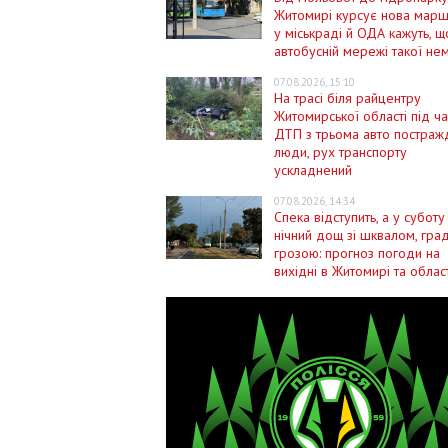
Житомирі курсує нова марш
у міськраді й ОДА кажуть, щ
автобусній мережі такої не
07.08.2026, 15:10
На трасі біля райцентру
Житомирської області під ча
ДТП з трьома авто постраж
люди, рух транспорту
ускладнений
07.08.2026, 14:34
Спека відступить, а у субот
нічний дощ зі шквалом, гра
грозою: прогноз погоди на
вихідні в Житомирі та облас