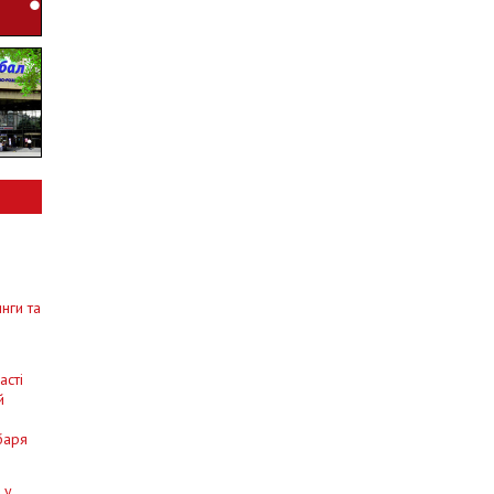
о
инги та
асті
й
баря
 у