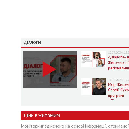
ДІАЛОГИ
12.07.2024, 12:
«Діалоги» 
Житомир.in
регіональн
розвиток
Житомирщи
17.04.2024, 10:
умовах воє
Мер Житом
стану
Сергій Сух
програмі
«Діалоги» 
Житомир.in
ЦІНИ В ЖИТОМИРІ
Моніторинг здійснено на основі інформації, отримано