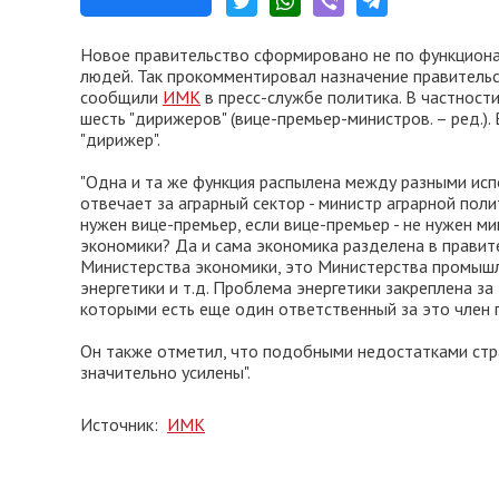
Новое правительство сформировано не по функционал
людей. Так прокомментировал назначение правитель
сообщили
ИМК
в пресс-службе политика. В частности
шесть "дирижеров" (вице-премьер-министров. – ред.)
"дирижер".
"Одна и та же функция распылена между разными исп
отвечает за аграрный сектор - министр аграрной пол
нужен вице-премьер, если вице-премьер - не нужен ми
экономики? Да и сама экономика разделена в прави
Министерства экономики, это Министерства промышл
энергетики и т.д. Проблема энергетики закреплена з
которыми есть еще один ответственный за это член пр
Он также отметил, что подобными недостатками стр
значительно усилены".
Источник:
ИМК