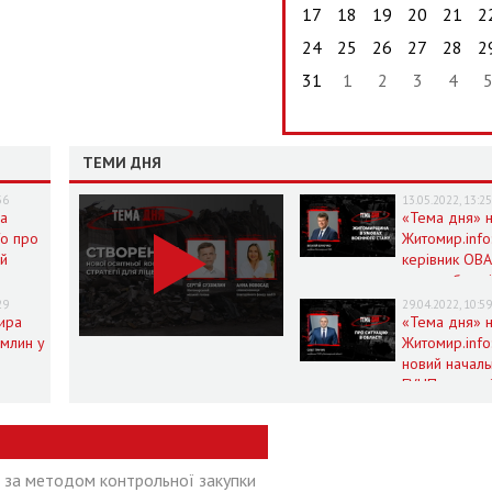
17
18
19
20
21
2
24
25
26
27
28
2
31
1
2
3
4
ТЕМИ ДНЯ
36
13.05.2022, 13:2
на
«Тема дня» 
fo про
Житомир.info
ий
керівник ОВА
життя області
ни в
умовах воєн
29
29.04.2022, 10:5
нного
ира
стану
«Тема дня» 
омлин у
Житомир.info
новий началь
на
ГУНП розпові
fo
про ситуацію
області
ї за методом контрольної закупки