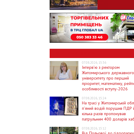
НОВИНИ ЖИТОМИРА
07.08.2026, 15:36
Інтерв’ю з ректором
Житомирського державног
університету про перший
пріоритет, математику, рейт
особливості вступу-2026
07.08.2026, 15:24
На трасі у Житомирській обл
п’яний водій порушив ПДР 
кілька разів пропонував
патрульним 400 доларів ха
07.08.2026, 15:12
Від Польової до гідропарку