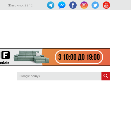
Житомир:
22
°C