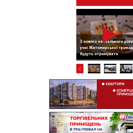
ВІДЕО
З нового навчального року
учні Житомирської грома
будуть отримувати
безкоштовні сніданки