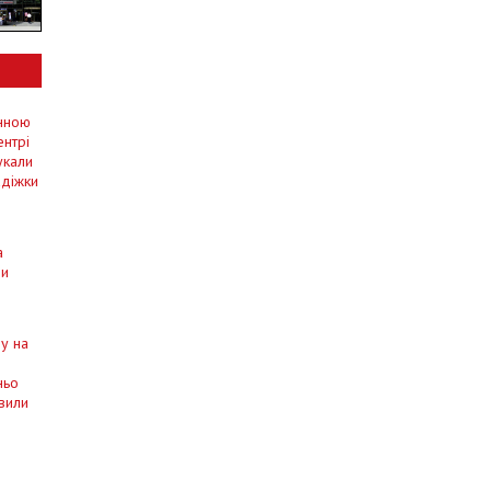
енною
ентрі
укали
адіжки
а
ми
у на
ньо
вили