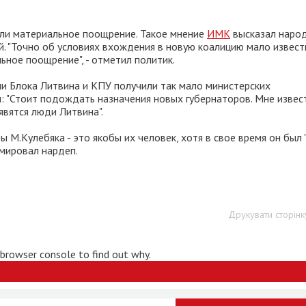
или материальное поощрение. Такое мнение
ИМК
высказал наро
 "Точно об условиях вхождения в новую коалицию мало извест
ьное поощрение", - отметил политик.
ли Блока Литвина и КПУ получили так мало министерских
: "Стоит подождать назначения новых губернаторов. Мне извес
явятся люди Литвина".
ы М.Кулебяка - это якобы их человек, хотя в свое время он был 
юмировал нардеп.
Друкувати сторінк
 browser console to find out why.