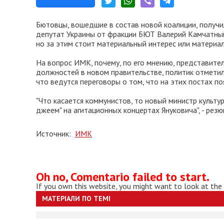
Бютовцы, вошедшие в состав новой коалиции, получ
депутат Украины от фракции БЮТ Валерий Камчатный.
но за этим стоит материальный интерес или материал
На вопрос ИМК, почему, по его мнению, представите
должностей в новом правительстве, политик отметил
что ведутся переговоры о том, что на этих постах по
"Что касается коммунистов, то новый министр культур
джеем" на агитационных концертах Януковича", - рез
Источник:
ИМК
Oh no, Comentario failed to start.
If you own this website, you might want to look at the
МАТЕРІАЛИ ПО ТЕМІ