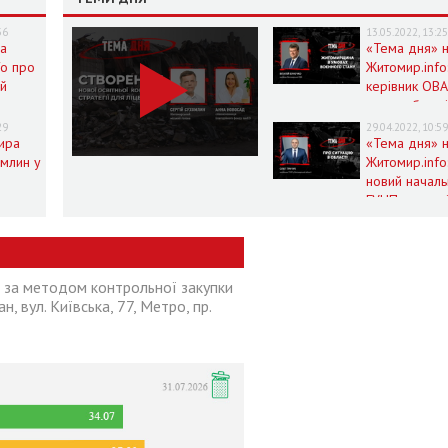
36
13.05.2022, 13:2
на
«Тема дня» 
fo про
Житомир.info
ий
керівник ОВА
життя області
ни в
умовах воєн
29
29.04.2022, 10:5
нного
ира
стану
«Тема дня» 
омлин у
Житомир.info
новий началь
на
ГУНП розпові
fo
про ситуацію
області
ї за методом контрольної закупки
н, вул. Київська, 77, Метро, пр.