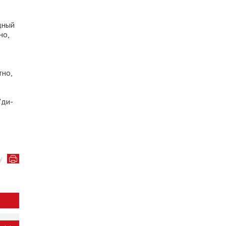
дный
но,
тно,
"ди-
у