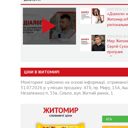
12.07.2024, 12:
«Діалоги» 
Житомир.in
регіональн
розвиток
Житомирщи
17.04.2024, 10:
умовах воє
Мер Житом
стану
Сергій Сух
програмі
«Діалоги» 
Житомир.in
ЦІНИ В ЖИТОМИРІ
Моніторинг здійснено на основі інформації, отримано
31.07.2026 р. у місцях продажу: АТБ, пр. Миру, 15А, Аша
Незалежності, 55в, Сільпо, вул. Житній ринок, 1