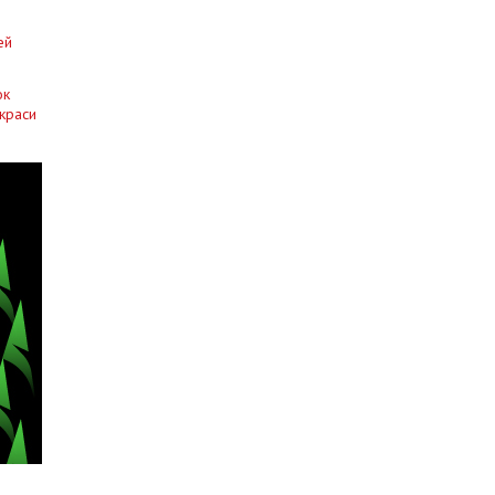
ей
ок
 краси