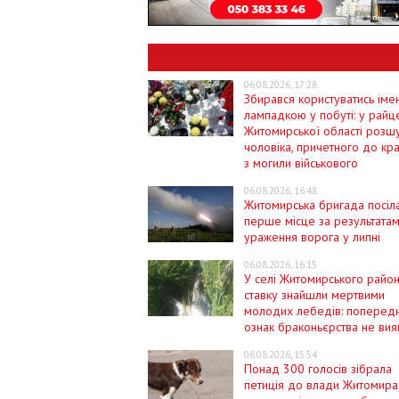
НОВИНИ ЖИТОМИРА
06.08.2026, 17:28
Збирався користуватись ім
лампадкою у побуті: у райц
Житомирської області розш
чоловіка, причетного до кр
з могили військового
06.08.2026, 16:48
Житомирська бригада посіл
перше місце за результата
ураження ворога у липні
06.08.2026, 16:15
У селі Житомирського район
ставку знайшли мертвими
молодих лебедів: поперед
ознак браконьєрства не вия
06.08.2026, 15:54
Понад 300 голосів зібрала
петиція до влади Житомира