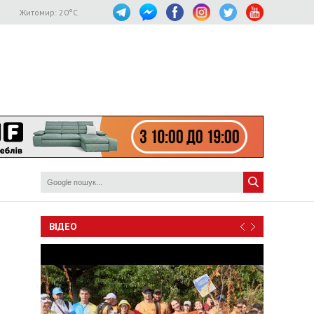
Житомир:
20
°C
ВІДЕО