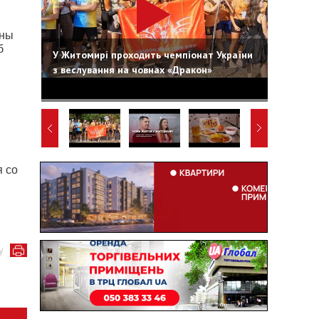
аны
б
У Житомирі проходить чемпіонат України
з веслування на човнах «Дракон»
я со
у