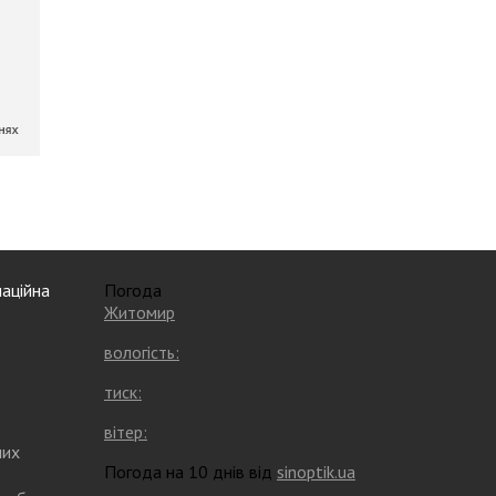
аційна
Погода
Житомир
вологість:
тиск:
вітер:
них
Погода на 10 днів від
sinoptik.ua