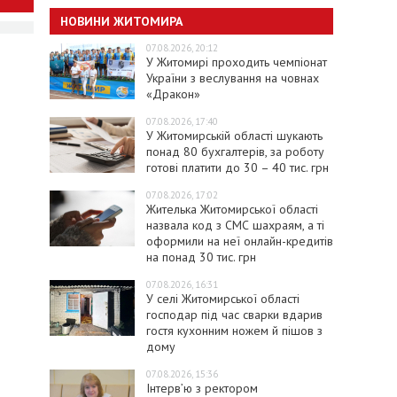
НОВИНИ ЖИТОМИРА
07.08.2026, 20:12
У Житомирі проходить чемпіонат
України з веслування на човнах
«Дракон»
07.08.2026, 17:40
У Житомирській області шукають
понад 80 бухгалтерів, за роботу
готові платити до 30 – 40 тис. грн
07.08.2026, 17:02
Жителька Житомирської області
назвала код з СМС шахраям, а ті
оформили на неї онлайн-кредитів
на понад 30 тис. грн
07.08.2026, 16:31
У селі Житомирської області
господар під час сварки вдарив
гостя кухонним ножем й пішов з
дому
07.08.2026, 15:36
Інтерв’ю з ректором