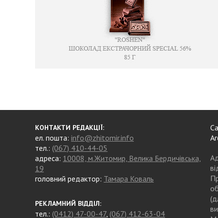
Са
КОНТАКТИ РЕДАКЦІЇ:
ел. пошта:
info@zhitomir.info
Аг
тел.:
(067) 410-44-05
Ад
адреса:
10008, м.Житомир, Велика Бердичівська,
ві
19
Пр
головний редактор:
Тамара Коваль
об
(д
РЕКЛАМНИЙ ВІДДІЛ:
ви
тел.:
(0412) 47-00-47
,
(067) 412-63-04