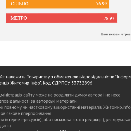
йт належить Товариству з обмеженою відповідальністю "Інформ
енція Житомир Інфо". Код ЄДРПОУ 33732896
міністрація сайту може не розділяти думку автора і не несе
дповідальності за авторські матеріали.
и повному чи частковому використанні матеріалів Житомир.info
ов’язкове гіперпосилання
ля інтернет-ресурсів), або письмова згода редакції (для друкова
дань)