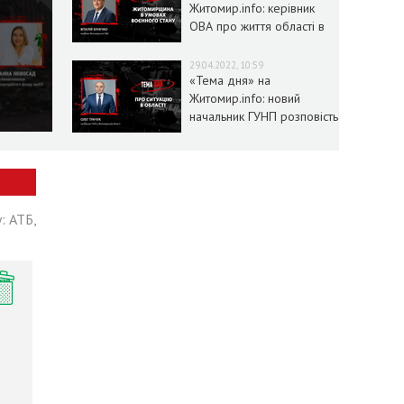
Житомир.info: керівник
ОВА про життя області в
умовах воєнного стану
29.04.2022, 10:59
«Тема дня» на
Житомир.info: новий
начальник ГУНП розповість
про ситуацію в області
: АТБ,