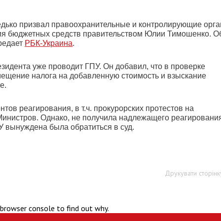
дько призвал правоохранительные и контролирующие орг
ния бюджетных средств правительством Юлии Тимошенко. О
ередает
РБК-Украина
.
зидента уже проводит ГПУ. Он добавил, что в проверке
мещение налога на добавленную стоимость и взыскание
е.
тов реагирования, в т.ч. прокурорских протестов на
инистров. Однако, не получила надлежащего реагировани
У вынуждена была обратиться в суд.
Друкувати сторінк
 browser console to find out why.