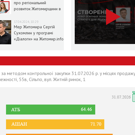
про регіональний
розвиток Житомирщини в
умовах воєнного стану
17.04.2024, 10:29
Мер Житомира Сергій
Сухомлин у програмі
«Діалоги» на Житомир.info
 за методом контрольної закупки 31.07.2026 р. у місцях продажу
лежності, 55в, Сільпо, вул. Житній ринок, 1