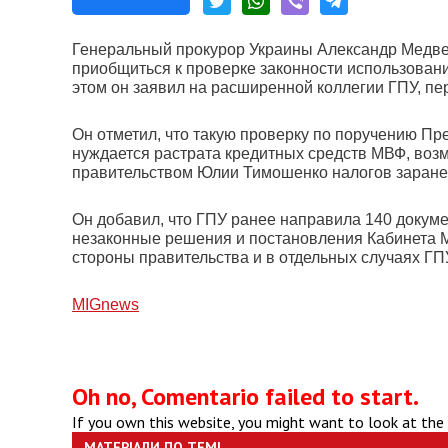
Генеральный прокурор Украины Александр Медве
приобщиться к проверке законности использова
этом он заявил на расширенной коллегии ГПУ, п
Он отметил, что такую проверку по поручению Пре
нуждается растрата кредитных средств МВФ, воз
правительством Юлии Тимошенко налогов заране
Он добавил, что ГПУ ранее направила 140 докумен
незаконные решения и постановления Кабинета М
стороны правительства и в отдельных случаях ГП
МIGnews
Oh no, Comentario failed to start.
If you own this website, you might want to look at the
МАТЕРІАЛИ ПО ТЕМІ