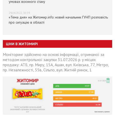
умовах воєнного стану
29.04.2022, 10:59
«Тема дня» на Житомир.info: новий начальник ГУНП розповість
про ситуацію в області
ЦІНИ В ЖИТОМИРІ
Моніторинг здійснено на основі інформації, отриманої за
методом контрольної закупки 31.07.2026 р. у місцях
продажу: АТБ, пр. Миру, 15А, Ашан, вул. Київська, 77, Метро,
пр. Незалежності, 55в, Сільпо, вул. Житній ринок, 1