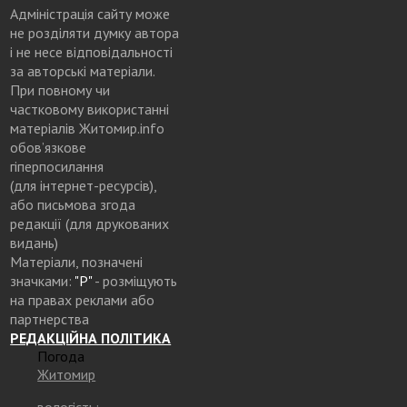
Адміністрація сайту може
не розділяти думку автора
і не несе відповідальності
за авторські матеріали.
При повному чи
частковому використанні
матеріалів Житомир.info
обов’язкове
гіперпосилання
(для інтернет-ресурсів),
або письмова згода
редакції (для друкованих
видань)
Матеріали, позначені
значками:
"Р"
- розміщують
на правах реклами або
партнерства
РЕДАКЦІЙНА ПОЛІТИКА
Погода
Житомир
вологість: