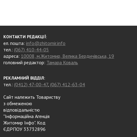
КОНТАКТИ РЕДАКЦІЇ:
ел. пошта:
info@zhitomir.info
тел.:
(067) 410-44-05
адреса:
10008, м.Житомир, Велика Бердичівська, 19
головний редактор:
Тамара Коваль
РЕКЛАМНИЙ ВІДДІЛ:
тел.:
(0412) 47-00-47
,
(067) 412-63-04
Сайт належить Товариству
з обмеженою
відповідальністю
"Інформаційна Агенція
Житомир Інфо". Код
ЄДРПОУ 33732896