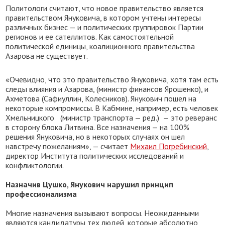
Политологи считают, что новое правительство является
правительством Януковича, в котором учтены интересы
различных бизнес — и политических группировок Партии
регионов и ее сателлитов. Как самостоятельной
политической единицы, коалиционного правительства
Азарова не существует.
«Очевидно, что это правительство Януковича, хотя там есть
следы влияния и Азарова, (министр финансов Ярошенко), и
Ахметова (Сафиуллин, Колесников). Янукович пошел на
некоторые компромиссы. В Кабмине, например, есть человек
Хмельницкого (министр транспорта — ред.) — это реверанс
в сторону блока Литвина. Все назначения — на 100%
решения Януковича, но в некоторых случаях он шел
навстречу пожеланиям», — считает
Михаил Погребинский
,
директор Института политических исследований и
конфликтологии.
Назначив Цушко, Янукович нарушил принцип
профессионализма
Многие назначения вызывают вопросы. Неожиданными
являются кандидатуры тех людей, которые абсолютно