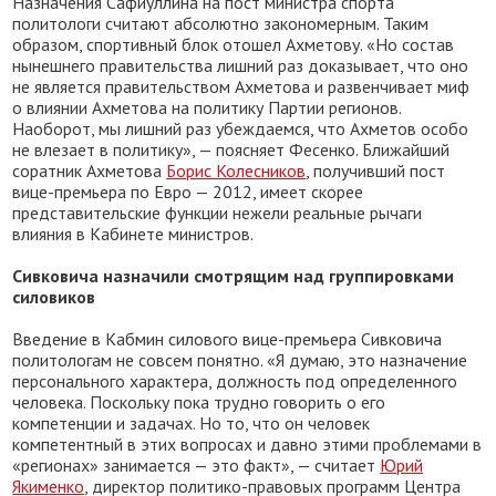
Назначения Сафиуллина на пост министра спорта
политологи считают абсолютно закономерным. Таким
образом, спортивный блок отошел Ахметову. «Но состав
нынешнего правительства лишний раз доказывает, что оно
не является правительством Ахметова и развенчивает миф
о влиянии Ахметова на политику Партии регионов.
Наоборот, мы лишний раз убеждаемся, что Ахметов особо
не влезает в политику», — поясняет Фесенко. Ближайший
соратник Ахметова
Борис Колесников
, получивший пост
вице-премьера по Евро — 2012, имеет скорее
представительские функции нежели реальные рычаги
влияния в Кабинете министров.
Сивковича назначили смотрящим над группировками
силовиков
Введение в Кабмин силового вице-премьера Сивковича
политологам не совсем понятно. «Я думаю, это назначение
персонального характера, должность под определенного
человека. Поскольку пока трудно говорить о его
компетенции и задачах. Но то, что он человек
компетентный в этих вопросах и давно этими проблемами в
«регионах» занимается — это факт», — считает
Юрий
Якименко
, директор политико-правовых программ Центра