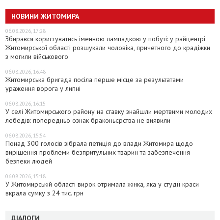
НОВИНИ ЖИТОМИРА
06.08.2026, 17:28
Збирався користуватись іменною лампадкою у побуті: у райцентрі
Житомирської області розшукали чоловіка, причетного до крадіжки
з могили військового
06.08.2026, 16:48
Житомирська бригада посіла перше місце за результатами
ураження ворога у липні
06.08.2026, 16:15
У селі Житомирського району на ставку знайшли мертвими молодих
лебедів: попередньо ознак браконьєрства не виявили
06.08.2026, 15:54
Понад 300 голосів зібрала петиція до влади Житомира щодо
вирішення проблеми безпритульних тварин та забезпечення
безпеки людей
06.08.2026, 15:18
У Житомирській області вирок отримала жінка, яка у студії краси
вкрала сумку з 24 тис. грн
ДІАЛОГИ