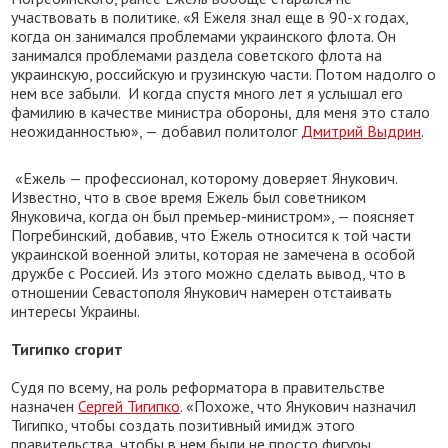
участвовать в политике. «Я Ежеля знал еще в 90-х годах,
когда он занимался проблемами украинского флота. Он
занимался проблемами раздела советского флота на
украинскую, российскую и грузинскую части. Потом надолго о
нем все забыли. И когда спустя много лет я услышал его
фамилию в качестве министра обороны, для меня это стало
неожиданностью», — добавил политолог
Дмитрий Выдрин
.
«Ежель — профессионал, которому доверяет Янукович.
Известно, что в свое время Ежель был советником
Януковича, когда он был премьер-министром», — поясняет
Погребинский, добавив, что Ежель относится к той части
украинской военной элиты, которая не замечена в особой
дружбе с Россией. Из этого можно сделать вывод, что в
отношении Севастополя Янукович намерен отстаивать
интересы Украины.
Тигипко сгорит
Судя по всему, на роль реформатора в правительстве
назначен
Сергей Тигипко
. «Похоже, что Янукович назначил
Тигипко, чтобы создать позитивный имидж этого
правительства, чтобы в нем были не просто фигуры