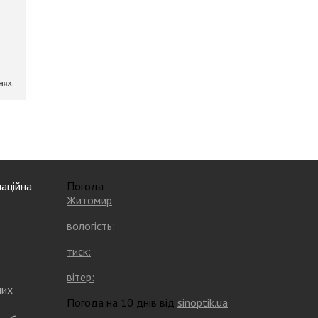
аційна
Погода
Житомир
вологість:
тиск:
вітер:
них
Погода на 10 днів від
sinoptik.ua