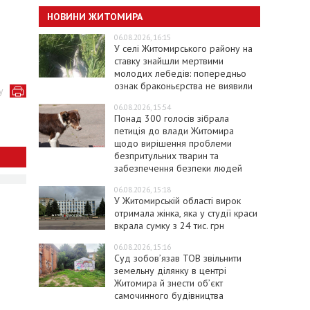
НОВИНИ ЖИТОМИРА
06.08.2026, 16:15
У селі Житомирського району на
ставку знайшли мертвими
молодих лебедів: попередньо
ознак браконьєрства не виявили
у
06.08.2026, 15:54
Понад 300 голосів зібрала
петиція до влади Житомира
щодо вирішення проблеми
безпритульних тварин та
забезпечення безпеки людей
06.08.2026, 15:18
У Житомирській області вирок
отримала жінка, яка у студії краси
вкрала сумку з 24 тис. грн
06.08.2026, 15:16
Суд зобов’язав ТОВ звільнити
земельну ділянку в центрі
Житомира й знести об’єкт
самочинного будівництва