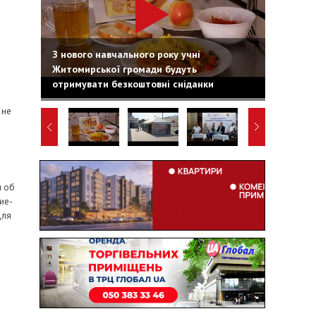
З нового навчального року учні
Житомирської громади будуть
отримувати безкоштовні сніданки
 не
я об
ие-
для