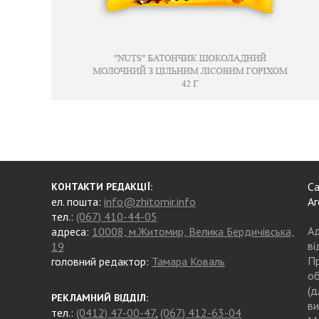
Са
КОНТАКТИ РЕДАКЦІЇ:
ел. пошта:
info@zhitomir.info
Аг
тел.:
(067) 410-44-05
Ад
адреса:
10008, м.Житомир, Велика Бердичівська,
ві
19
Пр
головний редактор:
Тамара Коваль
об
(д
РЕКЛАМНИЙ ВІДДІЛ:
ви
тел.:
(0412) 47-00-47
,
(067) 412-63-04