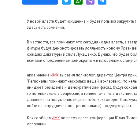
У новой власти будет искушение и будет попытка закрутить г
здесь есть сомнения.
В частности, все понимают, что сегодня - одна власть, а за
фигуры будут демонстрировать лояльность новому Президент
ожидаю диктатуры в стиле Лукашенко. Думаю, что будет бол
все-таки определенный демократизм и плюрализм останутся"
акое мнение
ИМК
выразил политолог, директор Центра прик
"Регионалы понимают несколько вещей, во-первых, что нельз
имидже Президента и демократический фасад будут сохранят
то потенциальные репрессии, а точнее точечные действия, к
давления на новую оппозицию, чтобы как говорят, бить чужих
пойти на сотрудничество с регионалами", - подчеркнул он.
Как сообщал
ИМК
во время пресс-конференции Юлия Тимоше
оппозиции.