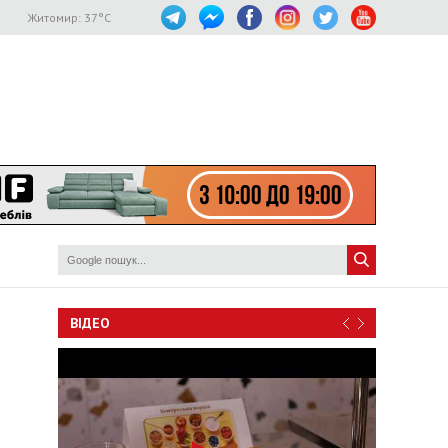
Житомир:
37
°C
ВІДЕО