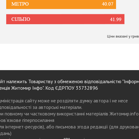
йт належить Товариству з обмеженою відповідальністю "Інформ
енція Житомир Інфо". Код ЄДРПОУ 33732896
міністрація сайту може не розділяти думку автора і не несе
дповідальності за авторські матеріали.
и повному чи частковому використанні матеріалів Житомир.info
ов’язкове гіперпосилання
ля інтернет-ресурсів), або письмова згода редакції (для друкова
дань)