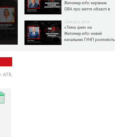
Житомир.info: керівник
ОВА про життя області в
умовах воєнного стану
29.04.2022, 10:59
«Тема дня» на
Житомир.info: новий
начальник ГУНП розповість
про ситуацію в області
: АТБ,