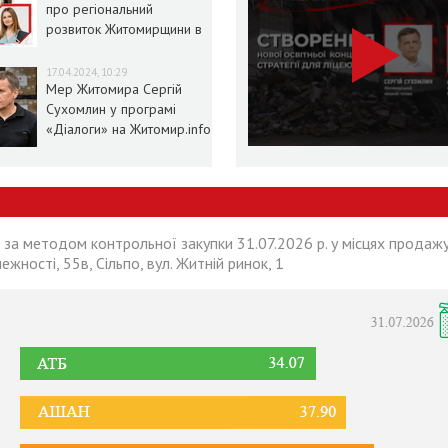
про регіональний
розвиток Житомирщини в
умовах воєнного стану
17.04.2024, 10:29
Мер Житомира Сергій
Сухомлин у програмі
«Діалоги» на Житомир.info
 за методом контрольної закупки 31.07.2026 р. у місцях продажу
лежності, 55в, Сільпо, вул. Житній ринок, 1