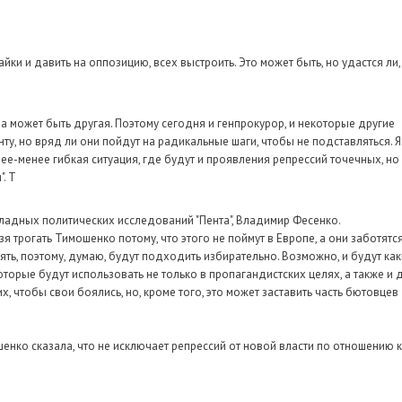
айки и давить на оппозицию, всех выстроить. Это может быть, но удастся ли,
втра может быть другая. Поэтому сегодня и генпрокурор, и некоторые другие
у, но вряд ли они пойдут на радикальные шаги, чтобы не подставляться. Я
ее-менее гибкая ситуация, где будут и проявления репрессий точечных, но
. Т
ладных политических исследований "Пента", Владимир Фесенко.
я трогать Тимошенко потому, что этого не поймут в Европе, а они заботятс
ь, поэтому, думаю, будут подходить избирательно. Возможно, и будут как
оторые будут использовать не только в пропагандистских целях, а также и 
, чтобы свои боялись, но, кроме того, это может заставить часть бютовцев
нко сказала, что не исключает репрессий от новой власти по отношению к