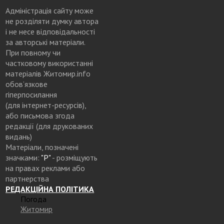
Адміністрація сайту може
не розділяти думку автора
і не несе відповідальності
за авторські матеріали.
При повному чи
частковому використанні
матеріалів Житомир.info
обов’язкове
гіперпосилання
(для інтернет-ресурсів),
або письмова згода
редакції (для друкованих
видань)
Матеріали, позначені
значками:
"Р"
- розміщують
на правах реклами або
партнерства
РЕДАКЦІЙНА ПОЛІТИКА
Погода
Житомир