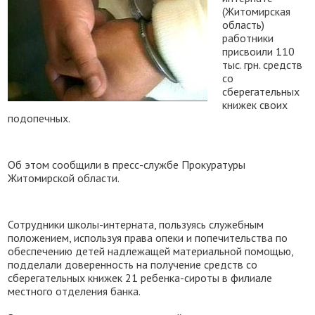
(Житомирская
область)
работники
присвоили 110
тыс. грн. средств
со
сберегательных
книжек своих
подопечных.
Об этом сообщили в пресс-службе Прокуратуры
Житомирской области.
Сотрудники школы-интерната, пользуясь служебным
положением, используя права опеки и попечительства по
обеспечению детей надлежащей материальной помощью,
подделали доверенность на получение средств со
сберегательных книжек 21 ребенка-сироты в филиале
местного отделения банка.