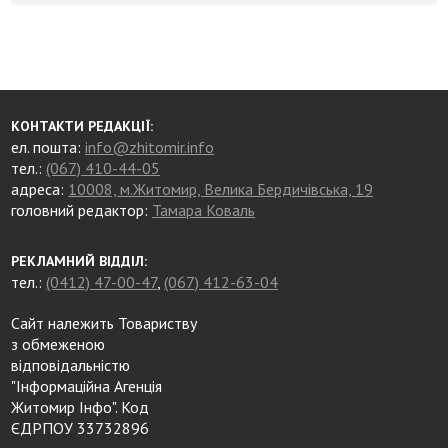
КОНТАКТИ РЕДАКЦІЇ:
ел. пошта:
info@zhitomir.info
тел.:
(067) 410-44-05
адреса:
10008, м.Житомир, Велика Бердичівська, 19
головний редактор:
Тамара Коваль
РЕКЛАМНИЙ ВІДДІЛ:
тел.:
(0412) 47-00-47
,
(067) 412-63-04
Сайт належить Товариству
з обмеженою
відповідальністю
"Інформаційна Агенція
Житомир Інфо". Код
ЄДРПОУ 33732896