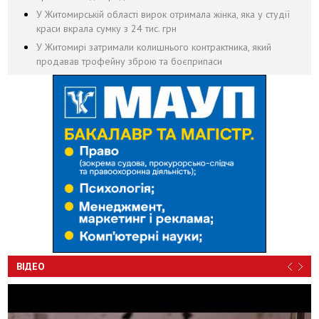
У Житомирській області вирок отримала жінка, яка у студії
краси вкрала сумку з 24 тис. грн
У Житомирі затримали колишнього контрактника, який
продавав трофейну зброю та боєприпаси
ВІДЕО