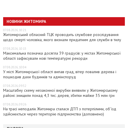
НОВИНИ ЖИТОМИРА
07.08.2026, 10:21
Житомирський обласний ТЦК проводить службове розслідування
щодо смерті чоловіка, якого визнали придатним для служби в тилу
07.08.2026, 10:15
Максимальна позначка досягла 39 градусів: у містах Житомирської
області зафіксували нові температурні рекорди
07.08.2026, 10:04
У місті Житомирської області випав град, вітер повалив дерева і
пошкодив дахи будинків та адмінспоруд
07.08.2026, 09:52
Масштабну схему незаконної вирубки виявили у Житомирському
районі: знищили понад 4,3 тис. дерев, збитки майже 35 млн грн
07.08.2026, 09:26
На трасі неподалік Житомира сталася ДТП з потерпілими, об’їзд
здійснюється через територію підприємства (доповнено)