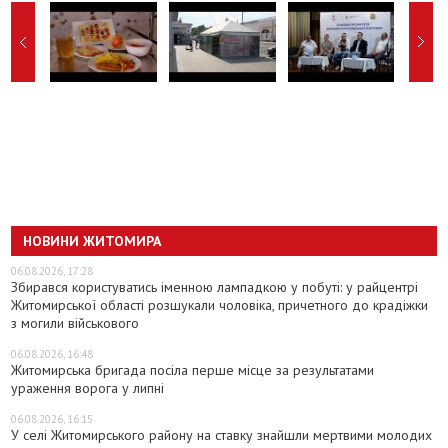
НОВИНИ ЖИТОМИРА
06.08.2026, 17:28
Збирався користуватись іменною лампадкою у побуті: у райцентрі
Житомирської області розшукали чоловіка, причетного до крадіжки
з могили військового
06.08.2026, 16:48
Житомирська бригада посіла перше місце за результатами
ураження ворога у липні
06.08.2026, 16:15
У селі Житомирського району на ставку знайшли мертвими молодих