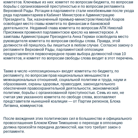
комитетов. Ключевые из них: комитет по вопросам бюджета, по вопросам
борьбы с организованной преступностью и по вопросам регламента
Верховной Рады. Ротации в парламенте стали неизбежными после ухода
ряда парламентариев в Кабинет Министров и Администрацию
Президента. Так, назначенный премьер-министром Николай Азаров
освободил место главы комитета по финансам и банковской
деятельности. Недавний глава комитета по вопросам АПК Николай
Присяжнюк променял парламентское кресло на министерское. А
замглавы Администрации Президента Анна Герман освободила место
руководителя комитета по вопросам свободы слова. Правда, этой
должности ей пришлось бы лишиться в любом случае. Согласно закону о
регламенте Верховной Рады, парламентской оппозиции
предоставляется первоочередное право выбора должностей глав 10
комитетов, и комитет по вопросам свободы слова входит в этот перечень.
Также в число «оппозиционных» входят комитеты по бюджету, по
регламенту, по вопросам прав национальных меньшинств и
межнациональных отношений, социальной политики и труда, науки и
образования, охраны здоровья, правосудия, законодательного
обеспечения правоохранительной деятельности, экономической
политики, борьбы с организованной преступностью. Семь из них, не
считая уже указанного комитета по свободе слова, возглавляют
представители нынешней коалиции — от Партии регионов, Блока
Литвина, коммунистов.
После вхождения этих политических сил в большинство и официального
провозглашения Блоком Юлии Тимошенко о переходе в оппозицию
должна произойти передача должностей, как того требует закон о
регламенте.