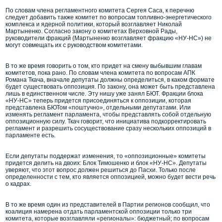
По словам члена регламентного комитета Сергея Саса, к перечню
следует добавить также комитет по вопросам топливно-энергетического
комплекса и ядерной политики, который возглавляет Николай
Мартыненко. Согласно закону о комитетах Верховной Рады,
руководители фракций (Мартыненко возглавляет фракцию «НУ-НС») не
могут совмещать их с руководством комитетами.
В то же время говорить о том, кто придет на смену выбывшим главам
комитетов, пока рано. По словам члена комитета по вопросам АПК
Романа Ткача, вначале депутаты должны определиться, в каком формате
будет существовать оппозиция. По закону, она может быть представлена
лишь в единственном числе. Эту нишу уже занял БЮТ. Фракции блока
«НУ-НС» теперь придется присоединяться к оппозиции, которая
представлена БЮТом «поштучно», отдельными депутатами. Или
изменять регламент парламента, чтобы представлять собой отдельную
оппозиционную силу. Ткач говорит, что инициатива подкорректировать
регламент и разрешить сосуществование сразу нескольких оппозиций в
парламенте есть.
Если депутаты поддержат изменения, то «оппозиционные» комитеты
придется делить на двоих: Блок Тимошенко и блок «НУ-НС». Депутаты
уверяют, что этот вопрос должен решиться до Пасхи. Только после
определенности с тем, кто является оппозицией, можно будет вести речь
о кадрах.
В то же время один из представителей в Партии регионов сообщил, что
коалиция намерена отдать парламентской оппозиции только три
комитета, которые возглавляли «регионалы»: бюджетный; по вопросам