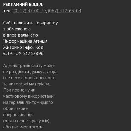
РЕКЛАМНИЙ ВІДДІЛ:
тел.:
(0412) 47-00-47
,
(067) 412-63-04
Сайт належить Товариству
з обмеженою
відповідальністю
"Інформаційна Агенція
Житомир Інфо". Код
ЄДРПОУ 33732896
Адміністрація сайту може
не розділяти думку автора
і не несе відповідальності
за авторські матеріали.
При повному чи
частковому використанні
матеріалів Житомир.info
обов’язкове
гіперпосилання
(для інтернет-ресурсів),
або письмова згода