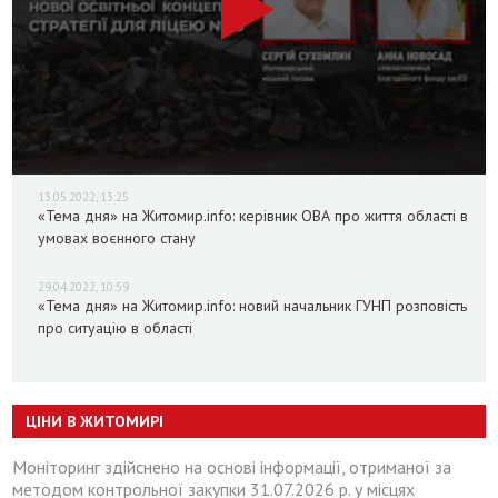
13.05.2022, 13:25
«Тема дня» на Житомир.info: керівник ОВА про життя області в
умовах воєнного стану
29.04.2022, 10:59
«Тема дня» на Житомир.info: новий начальник ГУНП розповість
про ситуацію в області
ЦІНИ В ЖИТОМИРІ
Моніторинг здійснено на основі інформації, отриманої за
методом контрольної закупки 31.07.2026 р. у місцях