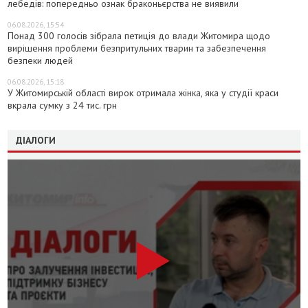
лебедів: попередньо ознак браконьєрства не виявили
06.08.2026, 15:54
Понад 300 голосів зібрала петиція до влади Житомира щодо
вирішення проблеми безпритульних тварин та забезпечення
безпеки людей
06.08.2026, 15:18
У Житомирській області вирок отримала жінка, яка у студії краси
вкрала сумку з 24 тис. грн
ДІАЛОГИ