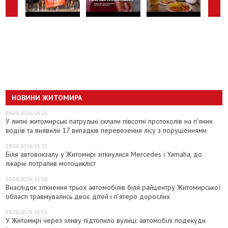
НОВИНИ ЖИТОМИРА
08.08.2026, 16:26
У липні житомирські патрульні склали півсотні протоколів на пʼяних
водіїв та виявили 17 випадків перевезення лісу з порушеннями
08.08.2026, 15:13
Біля автовокзалу у Житомирі зіткнулися Mercedes і Yamaha, до
лікарні потрапив мотоцикліст
08.08.2026, 12:38
Внаслідок зіткнення трьох автомобілів біля райцентру Житомирської
області травмувались двоє дітей і пʼятеро дорослих
08.08.2026, 11:55
У Житомирі через зливу підтопило вулиці: автомобілі подекуди