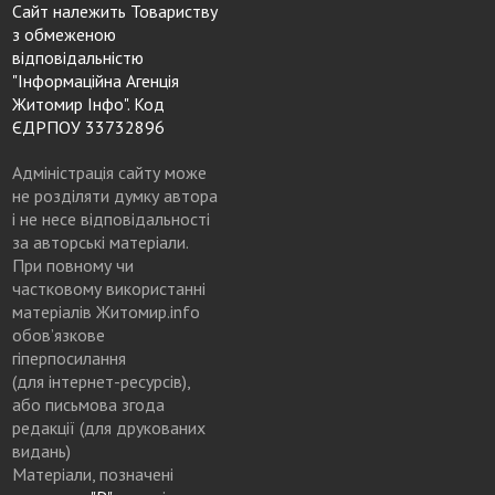
Сайт належить Товариству
з обмеженою
відповідальністю
"Інформаційна Агенція
Житомир Інфо". Код
ЄДРПОУ 33732896
Адміністрація сайту може
не розділяти думку автора
і не несе відповідальності
за авторські матеріали.
При повному чи
частковому використанні
матеріалів Житомир.info
обов’язкове
гіперпосилання
(для інтернет-ресурсів),
або письмова згода
редакції (для друкованих
видань)
Матеріали, позначені