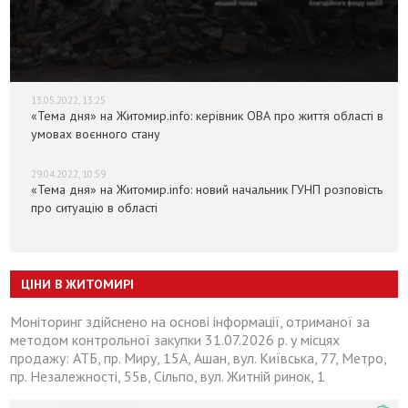
13.05.2022, 13:25
«Тема дня» на Житомир.info: керівник ОВА про життя області в
умовах воєнного стану
29.04.2022, 10:59
«Тема дня» на Житомир.info: новий начальник ГУНП розповість
про ситуацію в області
ЦІНИ В ЖИТОМИРІ
Моніторинг здійснено на основі інформації, отриманої за
методом контрольної закупки 31.07.2026 р. у місцях
продажу: АТБ, пр. Миру, 15А, Ашан, вул. Київська, 77, Метро,
пр. Незалежності, 55в, Сільпо, вул. Житній ринок, 1