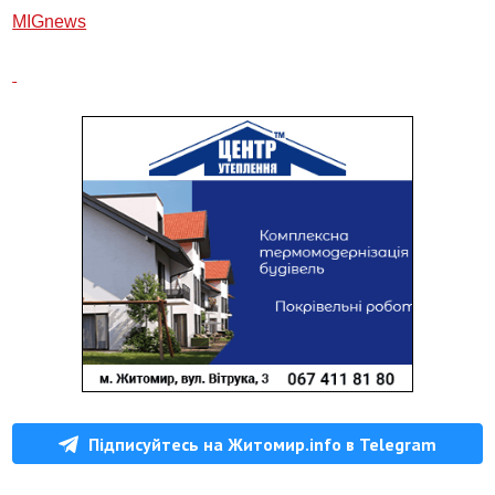
МIGnews
Підписуйтесь на Житомир.info в Telegram