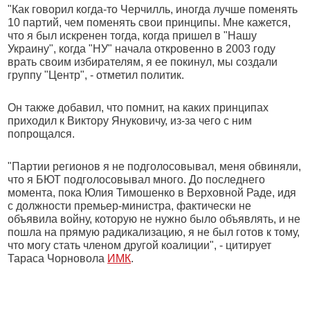
"Как говорил когда-то Черчилль, иногда лучше поменять
10 партий, чем поменять свои принципы. Мне кажется,
что я был искренен тогда, когда пришел в "Нашу
Украину", когда "НУ" начала откровенно в 2003 году
врать своим избирателям, я ее покинул, мы создали
группу "Центр", - отметил политик.
Он также добавил, что помнит, на каких принципах
приходил к Виктору Януковичу, из-за чего с ним
попрощался.
"Партии регионов я не подголосовывал, меня обвиняли,
что я БЮТ подголосовывал много. До последнего
момента, пока Юлия Тимошенко в Верховной Раде, идя
с должности премьер-министра, фактически не
объявила войну, которую не нужно было объявлять, и не
пошла на прямую радикализацию, я не был готов к тому,
что могу стать членом другой коалиции", - цитирует
Тараса Чорновола
ИМК
.