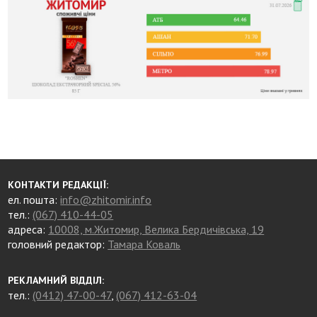
КОНТАКТИ РЕДАКЦІЇ:
ел. пошта:
info@zhitomir.info
тел.:
(067) 410-44-05
адреса:
10008, м.Житомир, Велика Бердичівська, 19
головний редактор:
Тамара Коваль
РЕКЛАМНИЙ ВІДДІЛ:
тел.:
(0412) 47-00-47
,
(067) 412-63-04