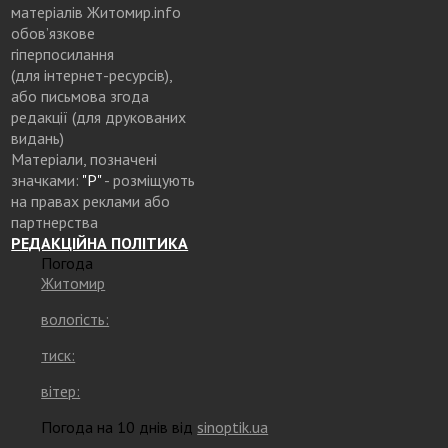
матеріалів Житомир.info
обов’язкове
гіперпосилання
(для інтернет-ресурсів),
або письмова згода
редакції (для друкованих
видань)
Матеріали, позначені
значками:
"Р"
- розміщують
на правах реклами або
партнерства
РЕДАКЦІЙНА ПОЛІТИКА
Погода
Житомир
вологість:
тиск:
вітер:
Погода на 10 днів від
sinoptik.ua