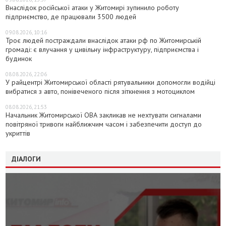
Внаслідок російської атаки у Житомирі зупинило роботу
підприємство, де працювали 3500 людей
09.08.2026, 10:16
Троє людей постраждали внаслідок атаки рф по Житомирській
громаді: є влучання у цивільну інфраструктуру, підприємства і
будинок
08.08.2026, 22:06
У райцентрі Житомирської області рятувальники допомогли водійці
вибратися з авто, понівеченого після зіткнення з мотоциклом
08.08.2026, 21:53
Начальник Житомирської ОВА закликав не нехтувати сигналами
повітряної тривоги найближчим часом і забезпечити доступ до
укриттів
ДІАЛОГИ