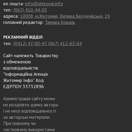
ел. пошта:
info@zhitomir.info
тел.:
(067) 410-44-05
адреса:
10008, м.Житомир, Велика Бердичівська, 19
головний редактор:
Тамара Коваль
РЕКЛАМНИЙ ВІДДІЛ:
тел.:
(0412) 47-00-47
,
(067) 412-63-04
Сайт належить Товариству
з обмеженою
відповідальністю
"Інформаційна Агенція
Житомир Інфо". Код
ЄДРПОУ 33732896
Адміністрація сайту може
не розділяти думку автора
і не несе відповідальності
за авторські матеріали.
При повному чи
частковому використанні