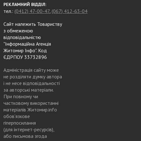
РЕКЛАМНИЙ ВІДДІЛ:
тел.:
(0412) 47-00-47
,
(067) 412-63-04
Сайт належить Товариству
з обмеженою
відповідальністю
"Інформаційна Агенція
Житомир Інфо". Код
ЄДРПОУ 33732896
Адміністрація сайту може
не розділяти думку автора
і не несе відповідальності
за авторські матеріали.
При повному чи
частковому використанні
матеріалів Житомир.info
обов’язкове
гіперпосилання
(для інтернет-ресурсів),
або письмова згода