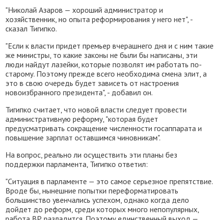
"Николай Азаров — хороший администратор и
хозяйственник, но опыта реформирования у него нет", -
сказал Тигипко.
"Если к власти придет премьер вчерашнего дня и с ним такие
же министры, то какие законы не были бы написаны, эти
люди найдут лазейки, которые позволят им работать по-
старому. Поэтому прежде всего необходима смена элит, а
это в свою очередь будет зависеть от настроения
новоизбранного президента", - добавил он.
Тигипко считает, что новой власти следует провести
административную реформу, "которая будет
предусматривать сокращение численности госаппарата и
повышение зарплат оставшимся чиновникам".
На вопрос, реально ли осуществить эти планы без
поддержки парламента, Тигипко ответил:
"Ситуация в парламенте — это самое серьезное препятствие.
Вроде бы, нынешние попытки переформатировать
большинство увенчались успехом, однако когда дело
дойдет до реформ, среди которых много непопулярных,
работа ВР разладится. Поэтому единственный выход —