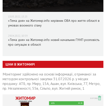
13.05.2022, 13:25
«Тема дня» на Житомир.info: керівник ОВА про життя області в
умовах воєнного стану
29.04.2022, 10:59
«Тема дня» на Житомир.info: новий начальник ГУНП розповість
про ситуацію в області
ЦІНИ В ЖИТОМИРІ
Моніторинг здійснено на основі інформації, отриманої за
методом контрольної закупки 31.07.2026 р. у місцях
продажу: АТБ, пр. Миру, 15А, Ашан, вул. Київська, 77, Метро,
пр. Незалежності, 55в, Сільпо, вул. Житній ринок, 1