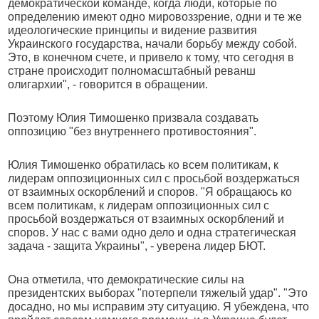
демократической команде, когда люди, которые по
определению имеют одно мировоззрение, одни и те же
идеологические принципы и видение развития
Украинского государства, начали борьбу между собой.
Это, в конечном счете, и привело к тому, что сегодня в
стране происходит полномасштабный реванш
олигархии", - говорится в обращении.
Поэтому Юлия Тимошенко призвала создавать
оппозицию "без внутреннего противостояния".
Юлия Тимошенко обратилась ко всем политикам, к
лидерам оппозиционных сил с просьбой воздержаться
от взаимных оскорблений и споров. "Я обращаюсь ко
всем политикам, к лидерам оппозиционных сил с
просьбой воздержаться от взаимных оскорблений и
споров. У нас с вами одно дело и одна стратегическая
задача - защита Украины", - уверена лидер БЮТ.
Она отметила, что демократические силы на
президентских выборах "потерпели тяжелый удар". "Это
досадно, но мы исправим эту ситуацию. Я убеждена, что