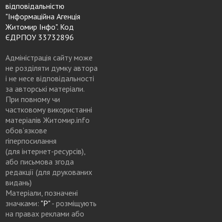
відповідальністю
"Інформаційна Агенція
Житомир Інфо". Код
ЄДРПОУ 33732896
Адміністрація сайту може
не розділяти думку автора
і не несе відповідальності
за авторські матеріали.
При повному чи
частковому використанні
матеріалів Житомир.info
обов’язкове
гіперпосилання
(для інтернет-ресурсів),
або письмова згода
редакції (для друкованих
видань)
Матеріали, позначені
значками:
"Р"
- розміщують
на правах реклами або