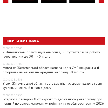
НОВИНИ ЖИТОМИРА
07.08.2026, 17:40
У Житомирській області шукають понад 80 бухгалтерів, за роботу
готові платити до 30 – 40 тис. грн
07.08.2026, 17:02
Жителька Житомирської області назвала код з СМС шахраям, а ті
оформили на неї онлайн-кредитів на понад 30 тис. грн
07.08.2026, 16:31
У селі Житомирської області господар під час сварки вдарив гостя
кухонним ножем й пішов з дому
07.08.2026, 15:36
Інтерв’ю з ректором Житомирського державного університету про
перший пріоритет, математику, рейтинги та особливості вступу-2026