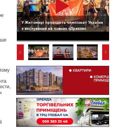
ое
У Житомирі проходить чемпіонат України
з веслування на човнах «Дракон»
ьше
этому
нта
ости,
ь
й