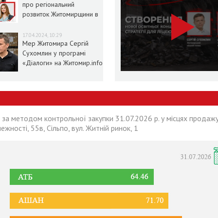
про регіональний
розвиток Житомирщини в
умовах воєнного стану
17.04.2024, 10:29
Мер Житомира Сергій
Сухомлин у програмі
«Діалоги» на Житомир.info
 за методом контрольної закупки 31.07.2026 р. у місцях продажу
лежності, 55в, Сільпо, вул. Житній ринок, 1