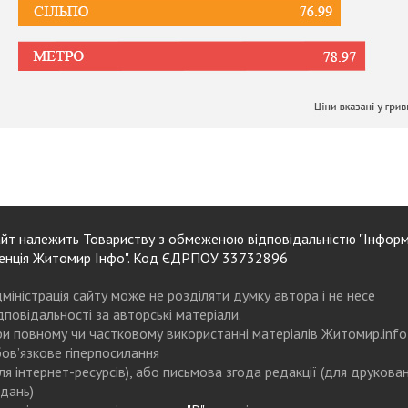
йт належить Товариству з обмеженою відповідальністю "Інформ
енція Житомир Інфо". Код ЄДРПОУ 33732896
міністрація сайту може не розділяти думку автора і не несе
дповідальності за авторські матеріали.
и повному чи частковому використанні матеріалів Житомир.info
ов’язкове гіперпосилання
ля інтернет-ресурсів), або письмова згода редакції (для друкова
дань)