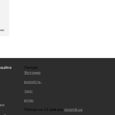
аційна
Погода
Житомир
вологість:
тиск:
вітер:
них
Погода на 10 днів від
sinoptik.ua