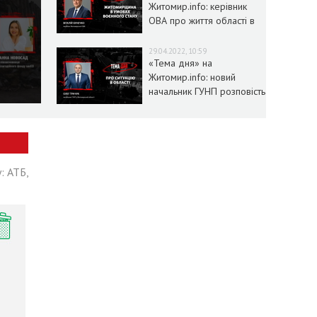
Житомир.info: керівник
ОВА про життя області в
умовах воєнного стану
29.04.2022, 10:59
«Тема дня» на
Житомир.info: новий
начальник ГУНП розповість
про ситуацію в області
: АТБ,