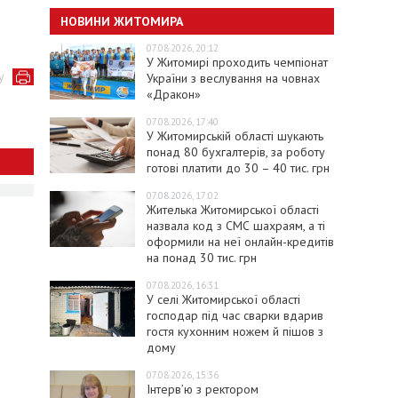
НОВИНИ ЖИТОМИРА
07.08.2026, 20:12
У Житомирі проходить чемпіонат
у
України з веслування на човнах
«Дракон»
07.08.2026, 17:40
У Житомирській області шукають
понад 80 бухгалтерів, за роботу
готові платити до 30 – 40 тис. грн
07.08.2026, 17:02
Жителька Житомирської області
назвала код з СМС шахраям, а ті
оформили на неї онлайн-кредитів
на понад 30 тис. грн
07.08.2026, 16:31
У селі Житомирської області
господар під час сварки вдарив
гостя кухонним ножем й пішов з
дому
07.08.2026, 15:36
Інтерв’ю з ректором