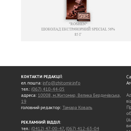
Са
КОНТАКТИ РЕДАКЦІЇ:
ел. пошта:
info@zhitomir.info
Аг
тел.:
(067) 410-44-05
Ад
адреса:
10008, м.Житомир, Велика Бердичівська,
ві
19
Пр
головний редактор:
Тамара Коваль
об
(д
РЕКЛАМНИЙ ВІДДІЛ:
ви
тел.:
(0412) 47-00-47
,
(067) 412-63-04