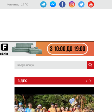
Житомир:
17
°C
ВІДЕО