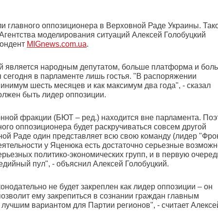
и главного оппозиционера в Верховной Раде Украины. Так
 Агентства моделирования ситуаций Алексей Голобуцкий
пондент
MIGnews.com.ua
.
рый является народным депутатом, больше платформа и бол
 сегодня в парламенте лишь гостья. "В распоряжении
инимум шесть месяцев и как максимум два года", - сказал
должен быть лидер оппозиции.
нной фракции (БЮТ – ред.) находится вне парламента. По
вного оппозиционера будет раскручиваться совсем другой
ной Раде один представляет всю свою команду (лидер "Фро
деятельности у Яценюка есть достаточно серьезные возможн
ерьезных политико-экономических групп, и в первую очеред
дийный пул", - объяснил Алексей Голобуцкий.
онодательно не будет закреплен как лидер оппозиции – он
позволит ему закрепиться в сознании граждан главным
лучшим вариантом для Партии регионов", - считает Алексе