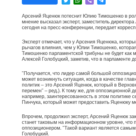
Арсений Яценюк потеснит Юлию Тимошенко в рол
мнение высказал эксперт, заместитель директора
сегодня на пресс-конференции, передает коррес
Эксперт отмечает, что у Арсения Яценюка, кото
рычагов влияния, чем у Юлии Тимошенко, которая
Тимошенко парламентской трибуны не будет как м
Алексей Голобуцкий, заметив, что в парламенте 
"Получается, что лидер самой большой оппозицио
может возникнуть ситуация, когда в качестве гла
политик – это Арсений Яценюк, который в Верхов
перемен" – ред.). К тому же, для оппозиционной 
например, заинтересованность в этом политике с
Пинчука, который может предоставить Яценюку ме
Впрочем, продолжил эксперт, Арсений Яценюк зак
станет таковым на информационном уровне, что 
оппозиционером. "Такой вариант является самым 
Голобуцкий.