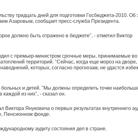
ьству тридцать дней для подготовки Госбюджета-2010. Об 
лаем Азаровым, сообщает пресс-служба Президента.
орое должно быть отражено в бюджете", - отметил Виктор
судил с премьер-министром срочные меры, принимаемые во
топлений территорий. "Сейчас, когда еще мороз на дворе,
аводнений, которых, согласно прогнозам, не удастся избе
 больных и детей. "Мы должны определить точки наибольш
 каждой из них", - сказал он.
 Виктора Януковича о первых результатах внутреннего ау
ве, Пенсионном фонде.
еждународному аудиту состояния дел в стране.