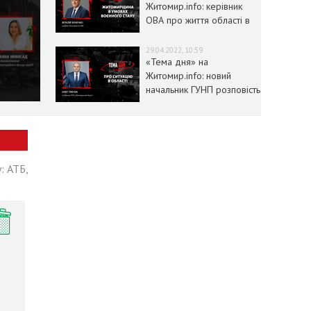
Житомир.info: керівник
ОВА про життя області в
умовах воєнного стану
29.04.2022, 10:59
«Тема дня» на
Житомир.info: новий
начальник ГУНП розповість
про ситуацію в області
: АТБ,