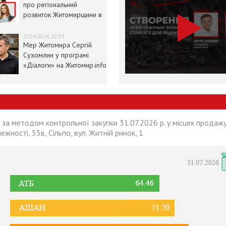
про регіональний
розвиток Житомирщини в
умовах воєнного стану
17.04.2024, 10:29
Мер Житомира Сергій
Сухомлин у програмі
«Діалоги» на Житомир.info
 за методом контрольної закупки 31.07.2026 р. у місцях продажу
лежності, 55в, Сільпо, вул. Житній ринок, 1