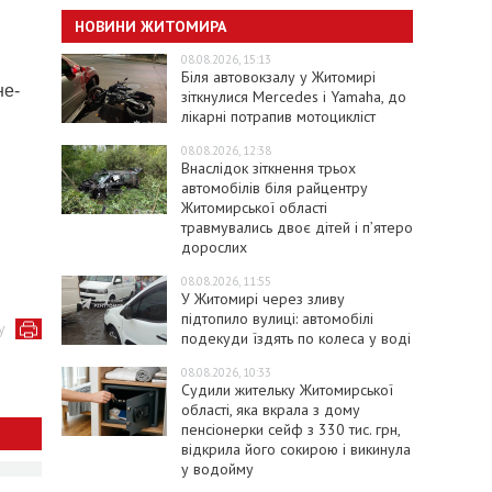
НОВИНИ ЖИТОМИРА
08.08.2026, 15:13
Біля автовокзалу у Житомирі
не-
зіткнулися Mercedes і Yamaha, до
лікарні потрапив мотоцикліст
08.08.2026, 12:38
Внаслідок зіткнення трьох
автомобілів біля райцентру
Житомирської області
травмувались двоє дітей і пʼятеро
дорослих
08.08.2026, 11:55
У Житомирі через зливу
підтопило вулиці: автомобілі
у
подекуди їздять по колеса у воді
08.08.2026, 10:33
Судили жительку Житомирської
області, яка вкрала з дому
пенсіонерки сейф з 330 тис. грн,
відкрила його сокирою і викинула
у водойму