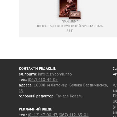
Са
КОНТАКТИ РЕДАКЦІЇ:
ел. пошта:
info@zhitomir.info
Аг
тел.:
(067) 410-44-05
Ад
адреса:
10008, м.Житомир, Велика Бердичівська,
ві
19
Пр
головний редактор:
Тамара Коваль
об
(д
РЕКЛАМНИЙ ВІДДІЛ:
ви
тел.:
(0412) 47-00-47
,
(067) 412-63-04