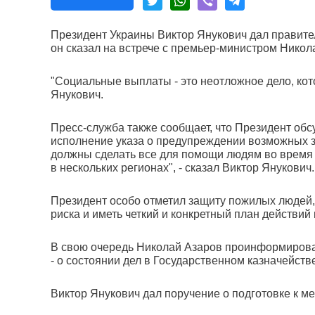
Президент Украины Виктор Янукович дал правител
он сказал на встрече с премьер-министром Нико
"Социальные выплаты - это неотложное дело, кот
Янукович.
Пресс-служба также сообщает, что Президент об
исполнение указа о предупреждении возможных за
должны сделать все для помощи людям во время н
в нескольких регионах", - сказал Виктор Янукович.
Президент особо отметил защиту пожилых людей,
риска и иметь четкий и конкретный план действий в
В свою очередь Николай Азаров проинформировал
- о состоянии дел в Государственном казначейст
Виктор Янукович дал поручение о подготовке к м