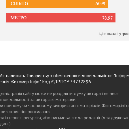
йт належить Товариству з обмеженою відповідальністю "Інформ
енція Житомир Інфо". Код ЄДРПОУ 33732896
міністрація сайту може не розділяти думку автора і не несе
дповідальності за авторські матеріали.
и повному чи частковому використанні матеріалів Житомир.info
ов’язкове гіперпосилання
ля інтернет-ресурсів), або письмова згода редакції (для друкова
дань)