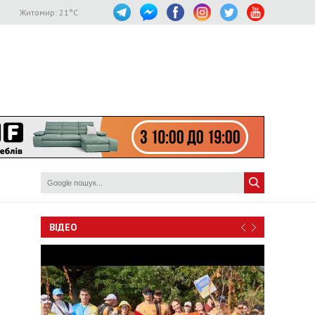
Житомир:
21
°C
ВІДЕО