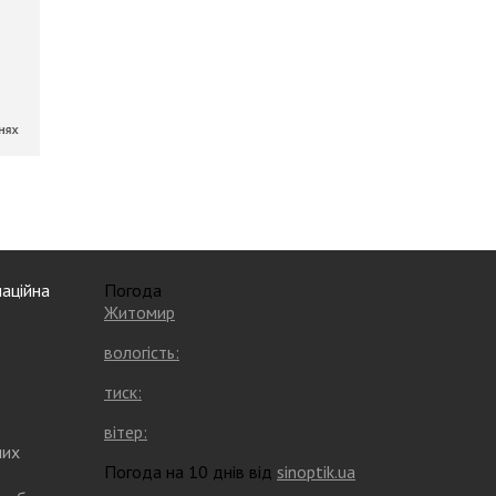
аційна
Погода
Житомир
вологість:
тиск:
вітер:
них
Погода на 10 днів від
sinoptik.ua