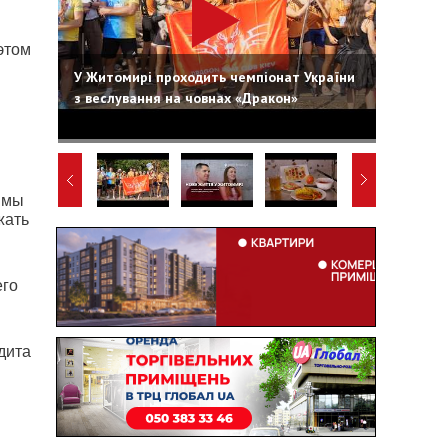
этом
У Житомирі проходить чемпіонат України
з веслування на човнах «Дракон»
 мы
жать
его
дита