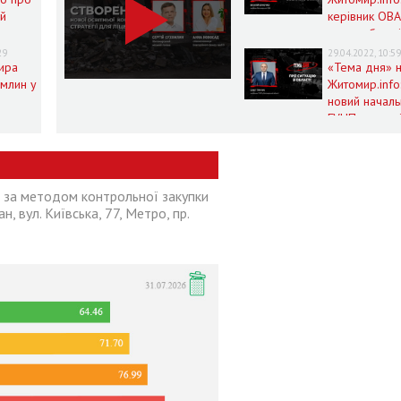
ий
керівник ОВА
життя області
ни в
умовах воєн
29
29.04.2022, 10:5
нного
ира
стану
«Тема дня» 
омлин у
Житомир.info
новий началь
на
ГУНП розпові
fo
про ситуацію
області
ї за методом контрольної закупки
н, вул. Київська, 77, Метро, пр.