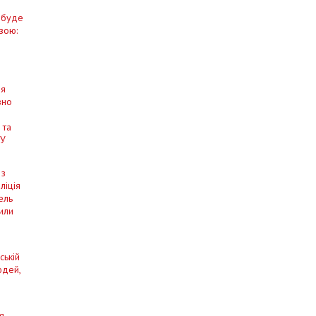
у буде
зою:
ля
вно
 та
СУ
 з
ліція
ель
вили
ській
юдей,
я