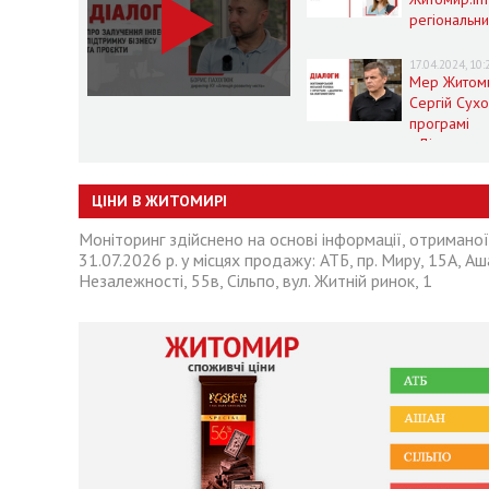
регіональн
розвиток
Житомирщи
17.04.2024, 10:
умовах воє
Мер Житом
стану
Сергій Сух
програмі
«Діалоги» 
Житомир.in
ЦІНИ В ЖИТОМИРІ
Моніторинг здійснено на основі інформації, отримано
31.07.2026 р. у місцях продажу: АТБ, пр. Миру, 15А, Аша
Незалежності, 55в, Сільпо, вул. Житній ринок, 1