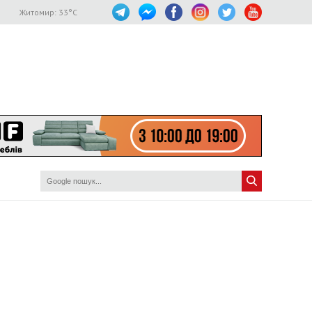
Житомир:
33
°C