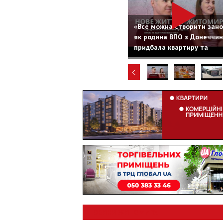
«Все можна створити зано
як родина ВПО з Донеччи
придбала квартиру та
адаптувалася у Житомирі
НОВИНИ ЖИТОМИРА