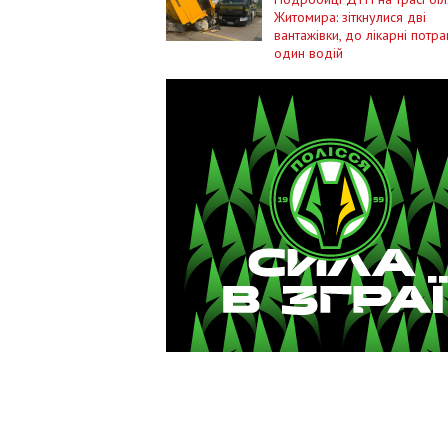
Житомира: зіткнулися дві
вантажівки, до лікарні потр
один водій