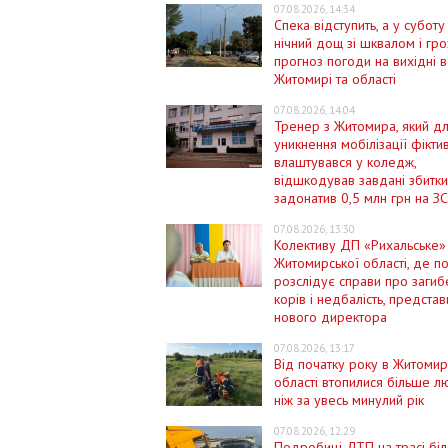
07.08.2026, 14:34
Спека відступить, а у субот
нічний дощ зі шквалом і гро
прогноз погоди на вихідні в
Житомирі та області
07.08.2026, 14:04
Тренер з Житомира, який д
уникнення мобілізації фікти
влаштувався у коледж,
відшкодував завдані збитки
задонатив 0,5 млн грн на З
07.08.2026, 13:30
Колективу ДП «Рихальське»
Житомирської області, де по
розслідує справи про загиб
корів і недбалість, предста
нового директора
07.08.2026, 13:17
Від початку року в Житомир
області втопилися більше л
ніж за увесь минулий рік
07.08.2026, 12:29
Подробиці ДТП на трасі біл