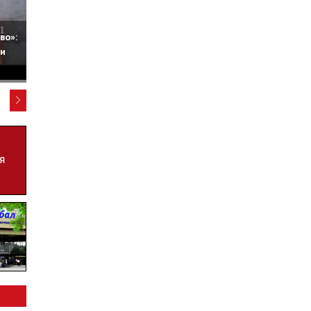
во»:
ни