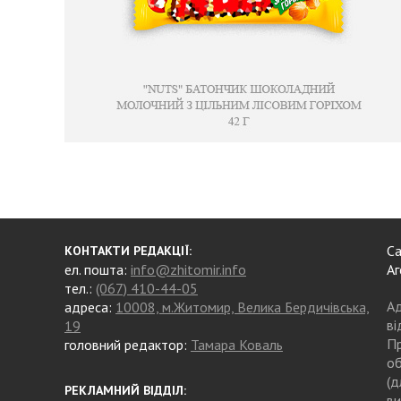
Са
КОНТАКТИ РЕДАКЦІЇ:
ел. пошта:
info@zhitomir.info
Аг
тел.:
(067) 410-44-05
Ад
адреса:
10008, м.Житомир, Велика Бердичівська,
ві
19
Пр
головний редактор:
Тамара Коваль
об
(д
РЕКЛАМНИЙ ВІДДІЛ:
ви