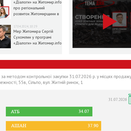
«Діалоги» на Житомир.info
про регіональний
розвиток Житомирщини в
умовах воєнного стану
17.04.2024, 10:29
Мер Житомира Сергій
Сухомлин у програмі
«Діалоги» на Житомир.info
 за методом контрольної закупки 31.07.2026 р. у місцях продажу
лежності, 55в, Сільпо, вул. Житній ринок, 1