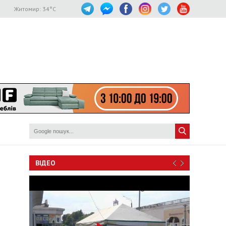
Житомир:
34
°C
ВІДЕО