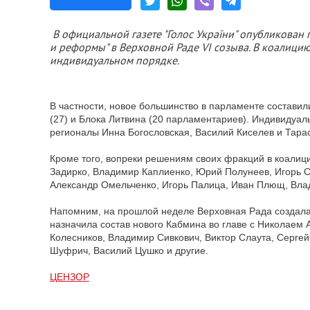
В официальной газете "Голос України" опубликован
и реформы" в Верховной Раде VI созыва. В коалици
индивидуальном порядке.
В частности, новое большинство в парламенте составил
(27) и Блока Литвина (20 парламентариев). Индивидуал
регионалы Инна Богословская, Василий Киселев и Тара
Кроме того, вопреки решениям своих фракций в коалиц
Задирко, Владимир Каплиенко, Юрий Полунеев, Игорь Са
Александр Омельченко, Игорь Палица, Иван Плющ, Вла
Напомним, на прошлой неделе Верховная Рада создала 
назначила состав нового Кабмина во главе с Николаем 
Колесников, Владимир Сивкович, Виктор Слаута, Сергей
Шуфрич, Василий Цушко и другие.
ЦЕНЗОР