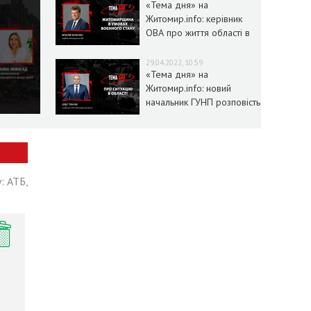
«Тема дня» на
Житомир.info: керівник
ОВА про життя області в
умовах воєнного стану
29.04.2022, 10:59
«Тема дня» на
Житомир.info: новий
начальник ГУНП розповість
про ситуацію в області
: АТБ,