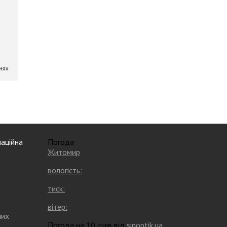
аційна
Погода
Житомир
вологість:
тиск:
вітер:
них
Погода на 10 днів від
sinoptik.ua