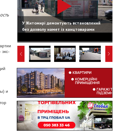
ость
У Житомирі демонтують встановлений
без дозволу намет із канцтоварами
партии
 экс-
дий
ы) и
тор