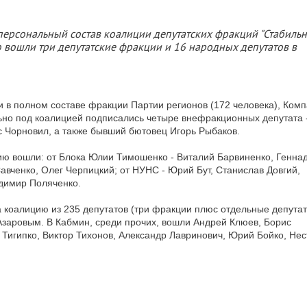
 персональный состав коалиции депутатских фракций "Стабильн
ю вошли три депутатские фракции и 16 народных депутатов в
и в полном составе фракции Партии регионов (172 человека), Ком
ьно под коалицией подписались четыре внефракционных депутата -
с Чорновил, а также бывший бютовец Игорь Рыбаков.
ию вошли: от Блока Юлии Тимошенко - Виталий Барвиненко, Генна
вченко, Олег Черпицкий; от НУНС - Юрий Бут, Станислав Довгий,
димир Поляченко.
коалицию из 235 депутатов (три фракции плюс отдельные депутат
Азаровым. В Кабмин, среди прочих, вошли Андрей Клюев, Борис
 Тигипко, Виктор Тихонов, Александр Лавринович, Юрий Бойко, Нес