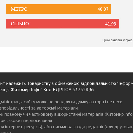
йт належить Товариству з обмеженою відповідальністю "Інформ
енція Житомир Інфо". Код ЄДРПОУ 33732896
міністрація сайту може не розділяти думку автора і не несе
дповідальності за авторські матеріали.
и повному чи частковому використанні матеріалів Житомир.info
ов’язкове гіперпосилання
ля інтернет-ресурсів), або письмова згода редакції (для друкова
дань)