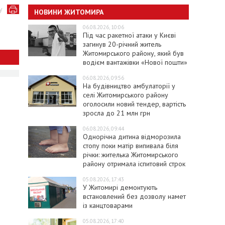
у
НОВИНИ ЖИТОМИРА
06.08.2026, 10:06
Під час ракетної атаки у Києві
загинув 20-річний житель
Житомирського району, який був
водієм вантажівки «Нової пошти»
06.08.2026, 09:56
На будівництво амбулаторії у
селі Житомирського району
оголосили новий тендер, вартість
зросла до 21 млн грн
06.08.2026, 09:44
Однорічна дитина відморозила
стопу поки матір випивала біля
річки: жителька Житомирського
району отримала іспитовий строк
05.08.2026, 17:43
У Житомирі демонтують
встановлений без дозволу намет
із канцтоварами
05.08.2026, 17:40