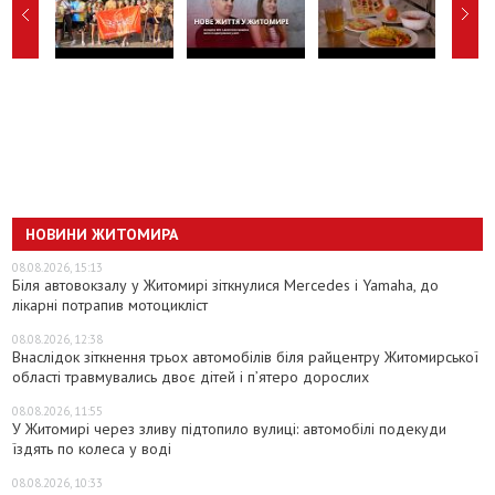
НОВИНИ ЖИТОМИРА
08.08.2026, 15:13
Біля автовокзалу у Житомирі зіткнулися Mercedes і Yamaha, до
лікарні потрапив мотоцикліст
08.08.2026, 12:38
Внаслідок зіткнення трьох автомобілів біля райцентру Житомирської
області травмувались двоє дітей і пʼятеро дорослих
08.08.2026, 11:55
У Житомирі через зливу підтопило вулиці: автомобілі подекуди
їздять по колеса у воді
08.08.2026, 10:33