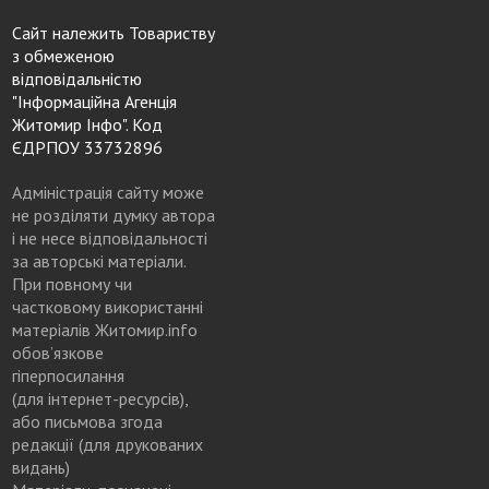
Сайт належить Товариству
з обмеженою
відповідальністю
"Інформаційна Агенція
Житомир Інфо". Код
ЄДРПОУ 33732896
Адміністрація сайту може
не розділяти думку автора
і не несе відповідальності
за авторські матеріали.
При повному чи
частковому використанні
матеріалів Житомир.info
обов’язкове
гіперпосилання
(для інтернет-ресурсів),
або письмова згода
редакції (для друкованих
видань)