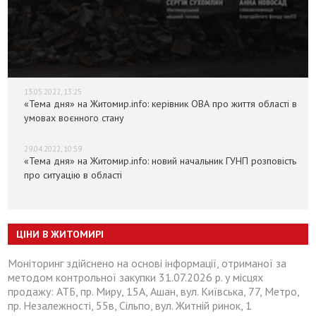
13.05.2022, 13:25
«Тема дня» на Житомир.info: керівник ОВА про життя області в
умовах воєнного стану
29.04.2022, 10:59
«Тема дня» на Житомир.info: новий начальник ГУНП розповість
про ситуацію в області
ЦІНИ В ЖИТОМИРІ
Моніторинг здійснено на основі інформації, отриманої за
методом контрольної закупки 31.07.2026 р. у місцях
продажу: АТБ, пр. Миру, 15А, Ашан, вул. Київська, 77, Метро,
пр. Незалежності, 55в, Сільпо, вул. Житній ринок, 1