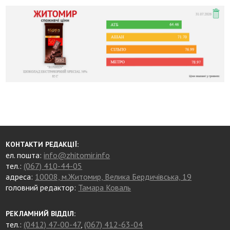
КОНТАКТИ РЕДАКЦІЇ:
ел. пошта:
info@zhitomir.info
тел.:
(067) 410-44-05
адреса:
10008, м.Житомир, Велика Бердичівська, 19
головний редактор:
Тамара Коваль
РЕКЛАМНИЙ ВІДДІЛ:
тел.:
(0412) 47-00-47
,
(067) 412-63-04