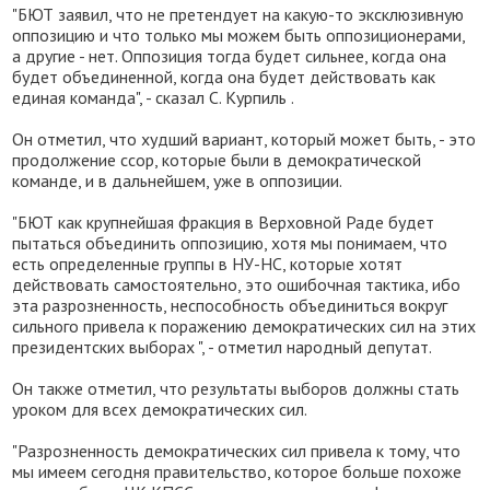
"БЮТ заявил, что не претендует на какую-то эксклюзивную
оппозицию и что только мы можем быть оппозиционерами,
а другие - нет. Оппозиция тогда будет сильнее, когда она
будет объединенной, когда она будет действовать как
единая команда", - сказал С. Курпиль
.
Он отметил, что худший вариант, который может быть, - это
продолжение ссор, которые были в демократической
команде, и в дальнейшем, уже в оппозиции.
"БЮТ как крупнейшая фракция в Верховной Раде будет
пытаться объединить оппозицию, хотя мы понимаем, что
есть определенные группы в НУ-НС, которые хотят
действовать самостоятельно, это ошибочная тактика, ибо
эта разрозненность, неспособность объединиться вокруг
сильного привела к поражению
демократических сил на этих
президентских выборах ", - отметил народный депутат.
Он также отметил, что результаты выборов должны стать
уроком для всех демократических сил.
"Разрозненность демократических сил привела к тому, что
мы имеем сегодня правительство, котор
ое
больше похож
е