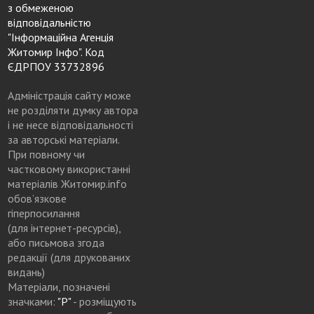
з обмеженою
відповідальністю
"Інформаційна Агенція
Житомир Інфо". Код
ЄДРПОУ 33732896
Адміністрація сайту може
не розділяти думку автора
і не несе відповідальності
за авторські матеріали.
При повному чи
частковому використанні
матеріалів Житомир.info
обов’язкове
гіперпосилання
(для інтернет-ресурсів),
або письмова згода
редакції (для друкованих
видань)
Матеріали, позначені
значками:
"Р"
- розміщують