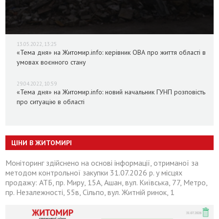
13.05.2022, 13:25
«Тема дня» на Житомир.info: керівник ОВА про життя області в
умовах воєнного стану
29.04.2022, 10:59
«Тема дня» на Житомир.info: новий начальник ГУНП розповість
про ситуацію в області
ЦІНИ В ЖИТОМИРІ
Моніторинг здійснено на основі інформації, отриманої за
методом контрольної закупки 31.07.2026 р. у місцях
продажу: АТБ, пр. Миру, 15А, Ашан, вул. Київська, 77, Метро,
пр. Незалежності, 55в, Сільпо, вул. Житній ринок, 1