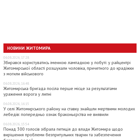
НОВИНИ ЖИТОМИРА
06.08.2026, 17:28
Збирався користуватись іменною лампадкою у побуті: у райцентрі
Житомирської області розшукали чоловіка, причетного до крадіжки
з могили військового
06.08.2026, 16:48
Житомирська бригада посіла перше місце за результатами
ураження ворога у липні
06.08.2026, 16:15
У селі Житомирського району на ставку знайшли мертвими молодих
лебедів: попередньо ознак браконьєрства не виявили
06.08.2026, 15:54
Понад 300 голосів зібрала петиція до влади Житомира щодо
вирішення проблеми безпритульних тварин та забезпечення