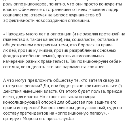
роль оппозиционеров, понятно, что они просто конкуренты
власти. Обиженные отстранением от нее», - заявил лидер
социалистов, отвечая на вопрос журналистов об
эффективности новосозданной оппозиции.
«Находясь много лет в оппозиции (и не заявляя претензий на
главенство в таком качестве), мы, социалисты, остались в
общественном восприятии теми, кто боролся за права
людей, против кучмизма, против разграбления основных
фондов (особенно земли), против антисоциальных
намерений разных правительств. Так позиционируем себя и
сегодня, хотя делать это вне парламента сложнее.
А что могут предложить обществу те, кто затеял свару за
статусные регалии? Да, они будут рьяно критиковать все (!)
действия нынешней власти. От этого будет польза, прежде
всего, для власти. Но станет ли такая позиция
консолидирующей опорой для общества при защите его
прав и интересов? Вопрос слишком дискуссионный, судя по
составу претендентов на «оппозиционную папаху», -
цитирует Мороза его пресс-служба.