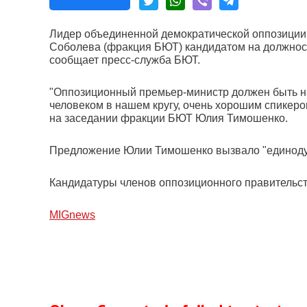
Лидер объединенной демократической оппозиции
Соболева (фракция БЮТ) кандидатом на должност
сообщает пресс-служба БЮТ.
"Оппозиционный премьер-министр должен быть н
человеком в нашем кругу, очень хорошим спикером
на заседании фракции БЮТ Юлия Тимошенко.
Предложение Юлии Тимошенко вызвало "единоду
Кандидатуры членов оппозиционного правительст
МIGnews