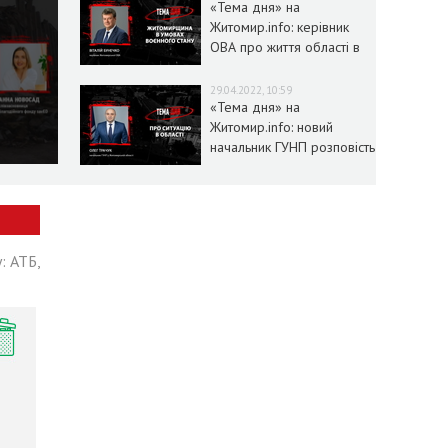
«Тема дня» на
Житомир.info: керівник
ОВА про життя області в
умовах воєнного стану
29.04.2022, 10:59
«Тема дня» на
Житомир.info: новий
начальник ГУНП розповість
про ситуацію в області
: АТБ,