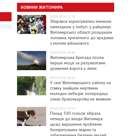
НОВИНИ ЖИТОМИРА
06.08.2026, 17:28
Збирався користуватись іменною
лампадкою у побуті: у райцентрі
Житомирської області розшукали
чоловіка, причетного до крадіжки
з могили військового
06.08.2026, 16:48
Житомирська бригада посіла
перше місце за результатами
ураження ворога у липні
06.08.2026, 16:15
У селі Житомирського району на
ставку знайшли мертвими
молодих лебедів: попередньо
ознак браконьєрства не виявили
06.08.2026, 15:54
Понад 300 голосів зібрала
петиція до влади Житомира
щодо вирішення проблеми
безпритульних тварин та
забезпечення безпеки людей