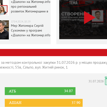
«Діалоги» на Житомир.info
про регіональний
розвиток Житомирщини в
умовах воєнного стану
17.04.2024, 10:29
Мер Житомира Сергій
Сухомлин у програмі
«Діалоги» на Житомир.info
 за методом контрольної закупки 31.07.2026 р. у місцях продажу
лежності, 55в, Сільпо, вул. Житній ринок, 1