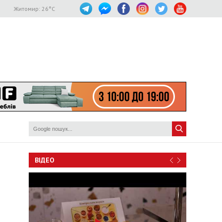
Житомир:
26
°C
ВІДЕО