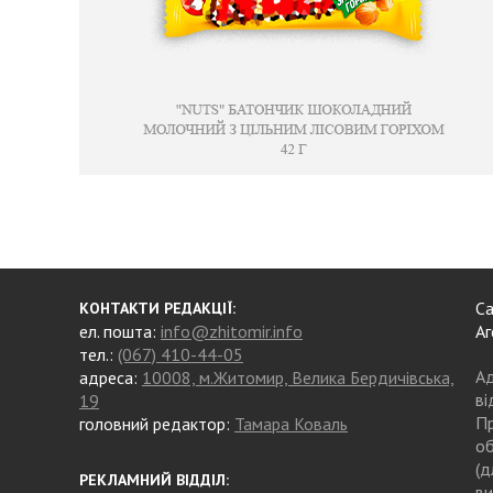
Са
КОНТАКТИ РЕДАКЦІЇ:
ел. пошта:
info@zhitomir.info
Аг
тел.:
(067) 410-44-05
Ад
адреса:
10008, м.Житомир, Велика Бердичівська,
ві
19
Пр
головний редактор:
Тамара Коваль
об
(д
РЕКЛАМНИЙ ВІДДІЛ:
ви