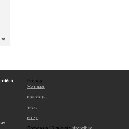
аційна
Погода
Житомир
вологість:
тиск:
вітер:
них
Погода на 10 днів від
sinoptik.ua