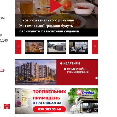
том
З нового навчального року учні
Житомирської громади будуть
отримувати безкоштовні сніданки
ым
годня
на
.
у