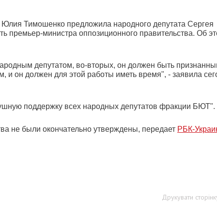
 Юлия Тимошенко предложила народного депутата Сергея
ь премьер-министра оппозиционного правительства. Об э
ародным депутатом, во-вторых, он должен быть признанн
, и он должен для этой работы иметь время", - заявила се
шную поддержку всех народных депутатов фракции БЮТ".
ва не были окончательно утверждены, передает
РБК-Украи
Друкувати сторінк