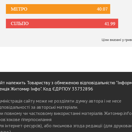
йт належить Товариству з обмеженою відповідальністю "Інформ
енція Житомир Інфо". Код ЄДРПОУ 33732896
міністрація сайту може не розділяти думку автора і не несе
дповідальності за авторські матеріали.
и повному чи частковому використанні матеріалів Житомир.info
ов’язкове гіперпосилання
ля інтернет-ресурсів), або письмова згода редакції (для друкова
дань)