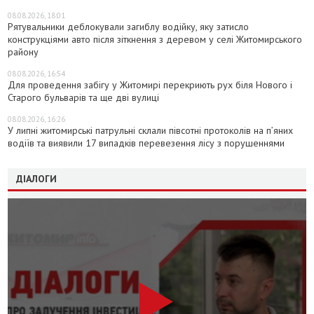
08.08.2026, 18:01
Рятувальники деблокували загиблу водійку, яку затисло
конструкціями авто після зіткнення з деревом у селі Житомирського
району
08.08.2026, 16:54
Для проведення забігу у Житомирі перекриють рух біля Нового і
Старого бульварів та ще дві вулиці
08.08.2026, 16:26
У липні житомирські патрульні склали півсотні протоколів на пʼяних
водіїв та виявили 17 випадків перевезення лісу з порушеннями
ДІАЛОГИ