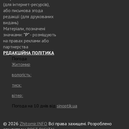
(для інтернет-ресурсів),
або письмова згода
редакції (для друкованих
видань)
Матеріали, позначені
значками:
"Р"
- розміщують
на правах реклами або
партнерства
РЕДАКЦІЙНА ПОЛІТИКА
Погода
Житомир
вологість:
тиск:
вітер:
Погода на 10 днів від
sinoptik.ua
© 2026
Zhitomir.INFO
Всі права захищені. Розроблено