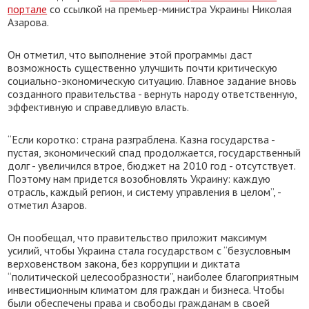
портале
со ссылкой на премьер-министра Украины Николая
Азарова.
Он отметил, что выполнение этой программы даст
возможность существенно улучшить почти критическую
социально-экономическую ситуацию. Главное задание вновь
созданного правительства - вернуть народу ответственную,
эффективную и справедливую власть.
“Если коротко: страна разграблена. Казна государства -
пустая, экономический спад продолжается, государственный
долг - увеличился втрое, бюджет на 2010 год - отсутствует.
Поэтому нам придется возобновлять Украину: каждую
отрасль, каждый регион, и систему управления в целом”, -
отметил Азаров.
Он пообещал, что правительство приложит максимум
усилий, чтобы Украина стала государством с “безусловным
верховенством закона, без коррупции и диктата
“политической целесообразности”, наиболее благоприятным
инвестиционным климатом для граждан и бизнеса. Чтобы
были обеспечены права и свободы гражданам в своей