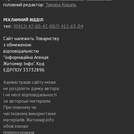
головний редактор:
Тамара Коваль
РЕКЛАМНИЙ ВІДДІЛ:
тел.:
(0412) 47-00-47
,
(067) 412-63-04
Сайт належить Товариству
з обмеженою
відповідальністю
"Інформаційна Агенція
Житомир Інфо". Код
ЄДРПОУ 33732896
Адміністрація сайту може
не розділяти думку автора
і не несе відповідальності
за авторські матеріали.
При повному чи
частковому використанні
матеріалів Житомир.info
обов’язкове
гіперпосилання