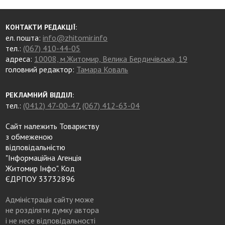
КОНТАКТИ РЕДАКЦІЇ:
ел. пошта:
info@zhitomir.info
тел.:
(067) 410-44-05
адреса:
10008, м.Житомир, Велика Бердичівська, 19
головний редактор:
Тамара Коваль
РЕКЛАМНИЙ ВІДДІЛ:
тел.:
(0412) 47-00-47
,
(067) 412-63-04
Сайт належить Товариству
з обмеженою
відповідальністю
"Інформаційна Агенція
Житомир Інфо". Код
ЄДРПОУ 33732896
Адміністрація сайту може
не розділяти думку автора
і не несе відповідальності