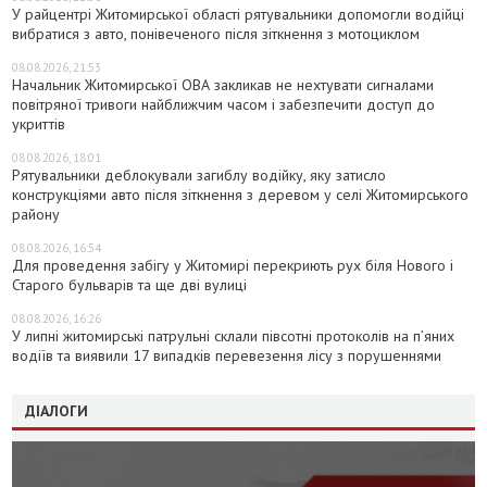
У райцентрі Житомирської області рятувальники допомогли водійці
вибратися з авто, понівеченого після зіткнення з мотоциклом
08.08.2026, 21:53
Начальник Житомирської ОВА закликав не нехтувати сигналами
повітряної тривоги найближчим часом і забезпечити доступ до
укриттів
08.08.2026, 18:01
Рятувальники деблокували загиблу водійку, яку затисло
конструкціями авто після зіткнення з деревом у селі Житомирського
району
08.08.2026, 16:54
Для проведення забігу у Житомирі перекриють рух біля Нового і
Старого бульварів та ще дві вулиці
08.08.2026, 16:26
У липні житомирські патрульні склали півсотні протоколів на пʼяних
водіїв та виявили 17 випадків перевезення лісу з порушеннями
ДІАЛОГИ