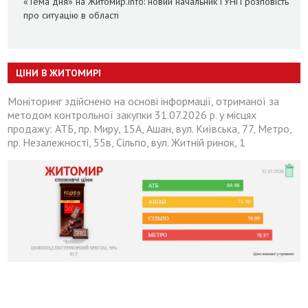
«Тема дня» на Житомир.info: новий начальник ГУНП розповість
про ситуацію в області
ЦІНИ В ЖИТОМИРІ
Моніторинг здійснено на основі інформації, отриманої за
методом контрольної закупки 31.07.2026 р. у місцях
продажу: АТБ, пр. Миру, 15А, Ашан, вул. Київська, 77, Метро,
пр. Незалежності, 55в, Сільпо, вул. Житній ринок, 1