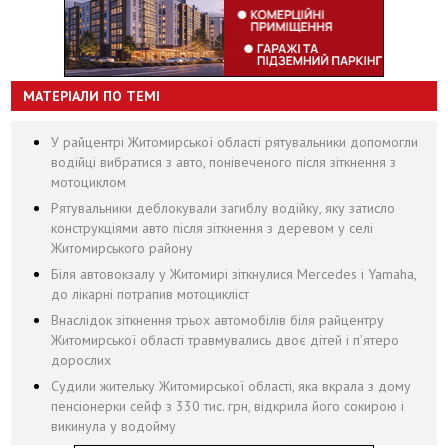
МАТЕРІАЛИ ПО ТЕМІ
У райцентрі Житомирської області рятувальники допомогли
водійці вибратися з авто, понівеченого після зіткнення з
мотоциклом
Рятувальники деблокували загиблу водійку, яку затисло
конструкціями авто після зіткнення з деревом у селі
Житомирського району
Біля автовокзалу у Житомирі зіткнулися Mercedes і Yamaha,
до лікарні потрапив мотоцикліст
Внаслідок зіткнення трьох автомобілів біля райцентру
Житомирської області травмувались двоє дітей і пʼятеро
дорослих
Судили жительку Житомирської області, яка вкрала з дому
пенсіонерки сейф з 330 тис. грн, відкрила його сокирою і
викинула у водойму