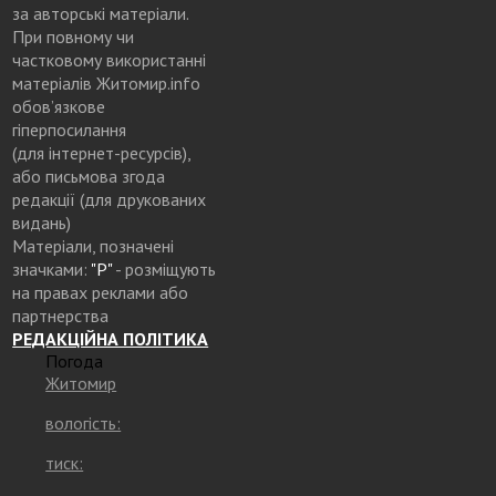
за авторські матеріали.
При повному чи
частковому використанні
матеріалів Житомир.info
обов’язкове
гіперпосилання
(для інтернет-ресурсів),
або письмова згода
редакції (для друкованих
видань)
Матеріали, позначені
значками:
"Р"
- розміщують
на правах реклами або
партнерства
РЕДАКЦІЙНА ПОЛІТИКА
Погода
Житомир
вологість:
тиск: