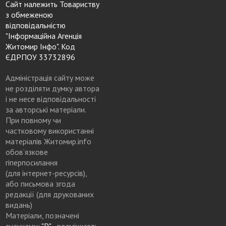
Сайт належить Товариству
з обмеженою
відповідальністю
"Інформаційна Агенція
Житомир Інфо". Код
ЄДРПОУ 33732896
Адміністрація сайту може
не розділяти думку автора
і не несе відповідальності
за авторські матеріали.
При повному чи
частковому використанні
матеріалів Житомир.info
обов’язкове
гіперпосилання
(для інтернет-ресурсів),
або письмова згода
редакції (для друкованих
видань)
Матеріали, позначені
значками:
"Р"
- розміщують