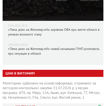
13.05.2022, 13:25
«Тема дня» на Житомир.info: керівник ОВА про життя області в
умовах воєнного стану
29.04.2022, 10:59
«Тема дня» на Житомир.info: новий начальник ГУНП розповість
про ситуацію в області
ЦІНИ В ЖИТОМИРІ
Моніторинг здійснено на основі інформації, отриманої за
методом контрольної закупки 31.07.2026 р. у місцях
продажу: АТБ, пр. Миру, 15А, Ашан, вул. Київська, 77, Метро,
пр. Незалежності, 55в, Сільпо, вул. Житній ринок, 1