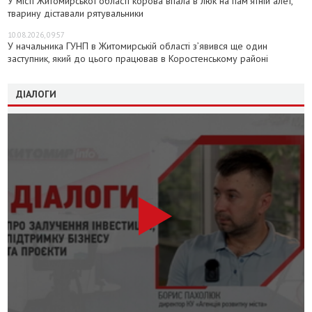
У місті Житомирської області корова впала в люк на пам’ятній алеї,
тварину діставали рятувальники
10.08.2026, 09:57
У начальника ГУНП в Житомирській області з’явився ще один
заступник, який до цього працював в Коростенському районі
ДІАЛОГИ