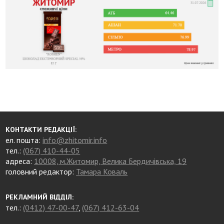
КОНТАКТИ РЕДАКЦІЇ:
ел. пошта:
info@zhitomir.info
тел.:
(067) 410-44-05
адреса:
10008, м.Житомир, Велика Бердичівська, 19
головний редактор:
Тамара Коваль
РЕКЛАМНИЙ ВІДДІЛ:
тел.:
(0412) 47-00-47
,
(067) 412-63-04