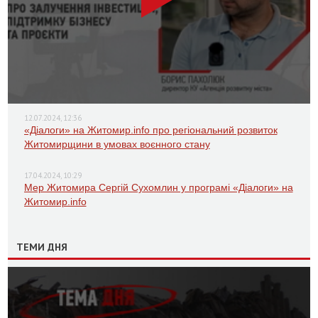
12.07.2024, 12:36
«Діалоги» на Житомир.info про регіональний розвиток
Житомирщини в умовах воєнного стану
17.04.2024, 10:29
Мер Житомира Сергій Сухомлин у програмі «Діалоги» на
Житомир.info
ТЕМИ ДНЯ