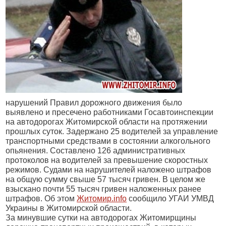
нарушений Правил дорожного движения было
выявлено и пресечено работниками Госавтоинспекции
на автодорогах Житомирской области на протяжении
прошлых суток. Задержано 25 водителей за управление
транспортными средствами в состоянии алкогольного
опьянения. Составлено 126 административных
протоколов на водителей за превышение скоростных
режимов. Судами на нарушителей наложено штрафов
на общую сумму свыше 57 тысяч гривен. В целом же
взыскано почти 55 тысяч гривен наложенных ранее
штрафов. Об этом
Житомир.info
сообщило УГАИ УМВД
Украины в Житомирской области.
За минувшие сутки на автодорогах Житомирщины