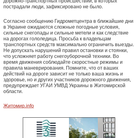
дорожно-транспортных происшествий, в которых
пострадали люди, зафиксировано не было.
Согласно сообщению Гидрометцентра в ближайшие дни
в Украине ожидаются сложные погодные условия,
сильные снегопады и сильные метели и как следствие
на дорогах гололедица. Просьба к владельцам
транспортных средств максимально ограничить выезды.
Не допускать нарушений правил остановки и стоянки,
что усложняет работу снегоуборочной техники. Во
время движения соблюдайте скоростные режимы и
правила маневрирования. Помните, что от ваших
действий на дороге зависит не только ваша жизнь и
здоровье, но и других участников дорожного движения,
предупреждает УГАИ УМВД Украины в Житомирской
области.
Житомир.info