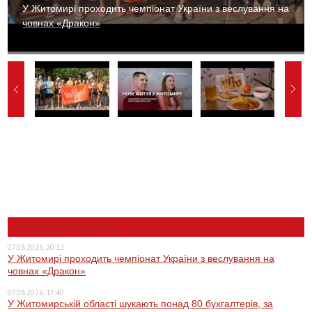
У Житомирі проходить чемпіонат України з веслування на
човнах «Дракон»
НОВИНИ ЖИТОМИРА
07.08.2026, 20:12
У Житомирі проходить чемпіонат України з веслування на
човнах «Дракон»
07.08.2026, 17:40
У Житомирській області шукають понад 80 бухгалтерів, за