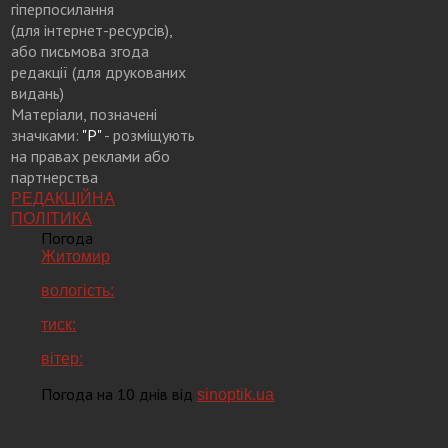
гіперпосилання
(для інтернет-ресурсів),
або письмова згода
редакції (для друкованих
видань)
Матеріали, позначені
значками:
"Р"
- розміщують
на правах реклами або
партнерства
РЕДАКЦІЙНА
ПОЛІТИКА
Погода
Житомир
вологість:
тиск:
вітер:
Погода на 10 днів від
sinoptik.ua