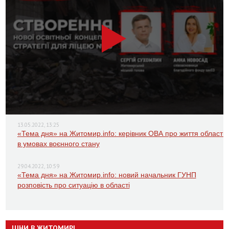
13.05.2022, 13:25
«Тема дня» на Житомир.info: керівник ОВА про життя області
в умовах воєнного стану
29.04.2022, 10:59
«Тема дня» на Житомир.info: новий начальник ГУНП
розповість про ситуацію в області
ЦІНИ В ЖИТОМИРІ