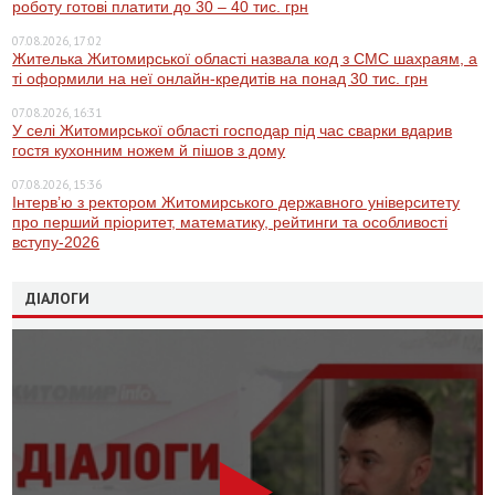
роботу готові платити до 30 – 40 тис. грн
07.08.2026, 17:02
Жителька Житомирської області назвала код з СМС шахраям, а
ті оформили на неї онлайн-кредитів на понад 30 тис. грн
07.08.2026, 16:31
У селі Житомирської області господар під час сварки вдарив
гостя кухонним ножем й пішов з дому
07.08.2026, 15:36
Інтерв’ю з ректором Житомирського державного університету
про перший пріоритет, математику, рейтинги та особливості
вступу-2026
ДІАЛОГИ