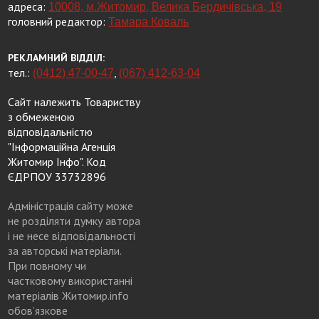
адреса:
10008, м.Житомир, Велика Бердичівська, 19
головний редактор:
Тамара Коваль
РЕКЛАМНИЙ ВІДДІЛ:
тел.:
,
(0412) 47-00-47
(067) 412-63-04
Сайт належить Товариству
з обмеженою
відповідальністю
"Інформаційна Агенція
Житомир Інфо". Код
ЄДРПОУ 33732896
Адміністрація сайту може
не розділяти думку автора
і не несе відповідальності
за авторські матеріали.
При повному чи
частковому використанні
матеріалів Житомир.info
обов’язкове