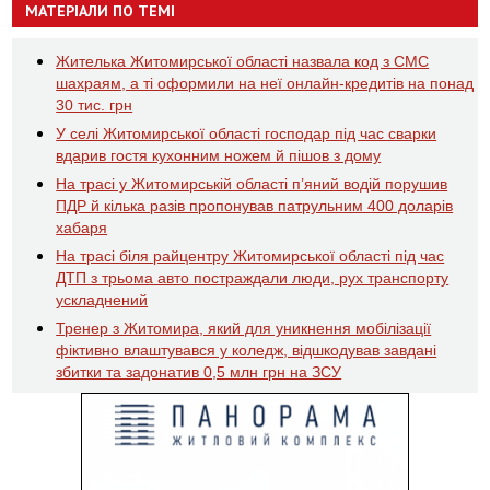
МАТЕРІАЛИ ПО ТЕМІ
Жителька Житомирської області назвала код з СМС
шахраям, а ті оформили на неї онлайн-кредитів на понад
30 тис. грн
У селі Житомирської області господар під час сварки
вдарив гостя кухонним ножем й пішов з дому
На трасі у Житомирській області п’яний водій порушив
ПДР й кілька разів пропонував патрульним 400 доларів
хабаря
На трасі біля райцентру Житомирської області під час
ДТП з трьома авто постраждали люди, рух транспорту
ускладнений
Тренер з Житомира, який для уникнення мобілізації
фіктивно влаштувався у коледж, відшкодував завдані
збитки та задонатив 0,5 млн грн на ЗСУ